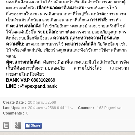
มองเห็นสิ่งของภายในได้ง่าคำแนะนำเพิ่มเติมสำหรับการออกแบบตู้
เลือกขนาดตาที่เหมาะสม:
ตะแกรงเหล็กฉีก
หากต้องการโชว์
สิ่งของภายในมาก ควรเลือกขนาดตาที่ใหญ่ขึ้น แต่ถ้าต้องการความ
การทำสี:
เป็นส่วนตัวเล็กน้อย อาจเลือกขนาดตาที่เล็กลง
การทำ
ตะแกรงเหล็กฉีก
สี
ห้เข้ากับธีมการตกแต่งบ้านจะช่วยเสริมดีไซน์
ระบบล็อก:
ห้โดดเด่นยิ่งขึ้น
หากต้องการความปลอดภัยสูงสุด ควร
ความสมดุลระหว่างความโปร่งและ
ติดตั้งระบบล็อกที่แข็งแรง
ความทึบ:
ตะแกรงเหล็กฉีก
อาจผสมผสานการใช้
กับวัสดุอื่นๆ เช่น
ไม้ หรือเหล็กแผ่นทึบ เพื่อสร้างลูกเล่นและฟังก์ชันการใช้งานที่หลาก
หลา
ตู้ตะแกรงเหล็กฉีก
คือทางเลือกที่ฉลาดและมีสไตล์สำหรับการจัด
เก็บที่ต้องการทั้งความปลอดภัย ความโปร่งโล่ง และความ
สวยงามในหนึ่งเดียว
BANK V&P 0863102069
LINE : @vpexpand.bank
Create Date :
20 มิถุนายน 2568
Last Update :
20 มิถุนายน 2568 6:44:11 น.
Counter :
163 Pageviews.
Comments :
0