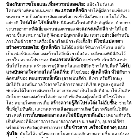
ป้องกันการขโมยและเพิ่มความปลอดภัย:
ม้จะโปร่ง แต่
ตะแกรงเหล็กฉีก
ครงสร้างที่หนาแน่นของ
ทำให้ตู้มีความแข็งแรง
ทนทาน ช่วยป้องกันการงัดแงะหรือการเข้าถึงสิ่งของภายในได้เป็น
ปร่งโล่ง ไร้กลิ่นอับ:
อย่างดี
นี่คือหนึ่งในข้อดีที่สำคัญที่สุด! ด้วยการ
ตะแกรงเหล็กฉีก
ระบายอากาศที่ดีเยี่ยมผ่านช่องตาของ
ทำให้ไม่มี
ความชื้นสะสมภายในตู้ จึงหมดปัญหากลิ่นอับ เหมาะอย่างยิ่งสำหรับ
ดีไซน์แปลกตา
การเก็บข้าวสาร เครื่องมือ หรือแม้กระทั่งเสื้อผ้า
สร้างความสดใส:
ตู้เหล็กฉีก
ไม่ได้มีแค่ฟังก์ชันการใช้งาน แต่ยัง
เป็นเฟอร์นิเจอร์ตกแต่งบ้านได้อีกด้วย เมื่อจัดวางสิ่งของที่มีสีสันไว้
ตะแกรงเหล็กฉีก
ภายใน ความโปร่งของ
จะช่วยขับเน้นสีสันเหล่า
ได้รับ
นั้นให้โดดเด่น สร้างความรู้สึกสดใสและมีชีวิตชีวาให้กับพื้นที่
รงบันดาลใจจากสไตล์โมเดิร์น:
ตู้เหล็กฉีก
ดีไซน์ของ
ที่ใช้สีขาว
ตะแกรงเหล็กฉีก
ตัดกับสีของ
(อาจเป็นสีดำ, สีเทา หรือสีโลหะ)
มักได้รับแรงบันดาลใจจากสไตล์การตกแต่งที่เรียบหรูและดูแพงที่
พบเห็นได้ในการเดินทางไปต่างประเทศ เป็นไอเดียที่นำมาใช้เป็นสีห
ลักในการตกแต่งบ้านได้อย่างลงตัวข้อดีของตู้เหล็กฉีกดีไซน์โปร่ง
สร้างความรู้สึกโปร่งโล่ง ไม่อับชื้น:
ล่ง สบายใจทุกการเก็บ
ช่วยให้
พื้นที่ดูไม่ทึบตัน และลดความเสี่ยงของการเกิดเชื้อราหรือกลิ่นไม่พึง
การเก็บของสะอาดและไม่มีปัญหากลิ่นอับ:
ประสงค์
เหมาะสำหรับ
เก็บสิ่งของที่ต้องการการระบายอากาศ เช่น รองเท้า, อุปกรณ์กีฬา,
เก็บข้าวสาร เครื่องมือต่างๆ แบบ
หรือแม้กระทั่งวัตถุดิบทำอาหาร
อุ่นใจ:
มั่นใจได้ว่าสิ่งของภายในจะปลอดภัยจากความชื้น และยังคง