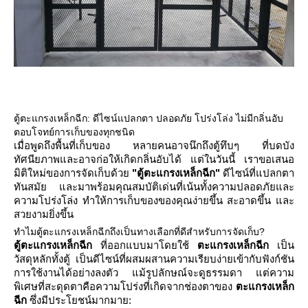
ตู้ตะแกรงเหล็กฉีก: ดีไซน์แปลกตา ปลอดภัย โปร่งโล่ง ไม่มีกลิ่นอับ
ตอบโจทย์การเก็บของทุกชนิด
เมื่อพูดถึงพื้นที่เก็บของ หลายคนอาจนึกถึงตู้ทึบๆ ที่บดบัง
ทัศนียภาพและอาจก่อให้เกิดกลิ่นอับได้ แต่ในวันนี้ เราขอเสนอ
มิติใหม่ของการจัดเก็บด้ว
"ตู้ตะแกรงเหล็กฉีก"
ดีไซน์ที่แปลกตา
ทันสมัย และมาพร้อมคุณสมบัติเด่นที่เน้นทั้งความปลอดภัยและ
ความโปร่งโล่ง ทำให้การเก็บของของคุณง่ายขึ้น สะอาดขึ้น และ
สวยงามยิ่งขึ้น
ทำไมตู้ตะแกรงเหล็กฉีกถึงเป็นทางเลือกที่ดีสำหรับการจัดเก็บ?
ตู้ตะแกรงเหล็กฉีก
ที่ออกแบบมาโดยใช้
ตะแกรงเหล็กฉีก
เป็น
วัสดุหลักทั้งตู้ เป็นดีไซน์ที่ผสมผสานความเรียบง่ายเข้ากับฟังก์ชัน
การใช้งานได้อย่างลงตัว แม้รูปลักษณ์จะดูธรรมดา แต่ความ
พิเศษที่สะดุดตาคือความโปร่งที่เกิดจากช่องตาของ
ตะแกรงเหล็ก
ฉีก
ซึ่งมีประโยชน์มากมาย: