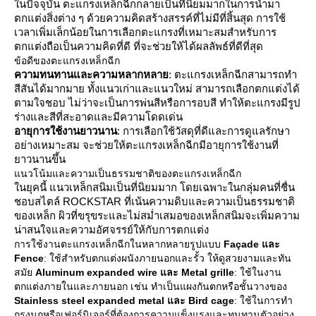
นปัจจุบัน ตะแกรงเหล็กฉีกกลายเป็นที่นิยมมากในการนำมา
ตกแต่งสิ่งต่าง ๆ ด้วยความคิดสร้างสรรค์ที่ไม่มีที่สิ้นสุด การใช้
เวลาเพิ่มเล็กน้อยในการเลือกตะแกรงที่เหมาะสมสำหรับการ
ตกแต่งถือเป็นความคิดที่ดี ที่จะช่วยให้ได้ผลลัพธ์ที่ดีที่สุด
ข้อดีของตะแกรงเหล็กฉีก
ความทนทานและความหลากหลา
: ตะแกรงเหล็กฉีกสามารถทำ
สีสันได้มากมาย ทั้งแนวเก่าและแนวใหม่ สามารถเลือกตกแต่งได้
ตามใจชอบ ไม่ว่าจะเป็นการพ่นสีหรือการอบสี ทำให้ตะแกรงมีรูป
ร่างและสีที่สะอาดและมีความโดดเด่น
อายุการใช้งานยาวนาน
: การเลือกใช้วัสดุที่ดีและการดูแลรักษา
อย่างเหมาะสม จะช่วยให้ตะแกรงเหล็กฉีกมีอายุการใช้งานที่
าวนานขึ้น
นวโน้มและความเป็นธรรมชาติของตะแกรงเหล็กฉีก
นยุคนี้ แนวเหล็กสนิมเป็นที่นิยมมาก โดยเฉพาะในกลุ่มคนที่ชื่น
ชอบสไตล์ ROCKSTAR ที่เน้นความดิบและความเป็นธรรมชาติ
ของเหล็ก ผิวที่ขรุขระและไม่สม่ำเสมอของเหล็กสนิมจะเพิ่มความ
น่าสนใจและความอัศจรรย์ให้กับการตกแต่ง
การใช้งานตะแกรงเหล็กฉีกในหลากหลายรูปแบบ
Façade และ
Fence
: ใช้สำหรับตกแต่งผนังภายนอกและรั้ว ให้ดูสวยงามและทัน
สมั
Aluminum expanded wire และ Metal grille
: ใช้ในงาน
ตกแต่งภายในและภายนอก เช่น ทำเป็นแผงกันตกหรือชั้นวางของ
Stainless steel expanded metal และ Bird cage
: ใช้ในการทำ
กรงนกหรือเฟอร์นิเจอร์ที่ต้องการความแข็งแรงและทนทานตัวอย่าง