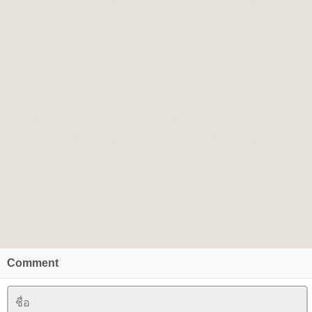
Comment