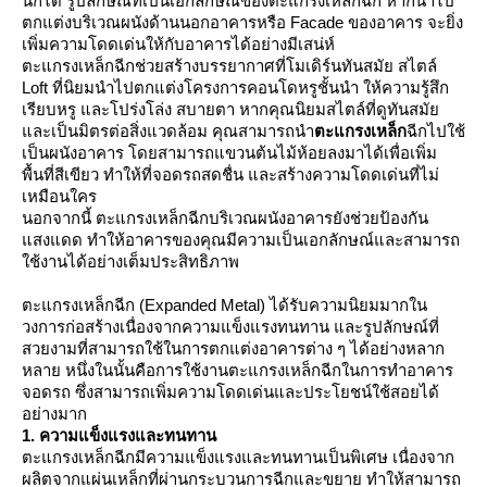
นกได้ รูปลักษณ์ที่เป็นเอกลักษณ์ของตะแกรงเหล็กฉีก หากนำไป
ตกแต่งบริเวณผนังด้านนอกอาคารหรือ Facade ของอาคาร จะยิ่ง
เพิ่มความโดดเด่นให้กับอาคารได้อย่างมีเสน่ห์
ตะแกรงเหล็กฉีกช่วยสร้างบรรยากาศที่โมเดิร์นทันสมัย สไตล์
Loft ที่นิยมนำไปตกแต่งโครงการคอนโดหรูชั้นนำ ให้ความรู้สึก
เรียบหรู และโปร่งโล่ง สบายตา หากคุณนิยมสไตล์ที่ดูทันสมั
ละเป็นมิตรต่อสิ่งแวดล้อม คุณสามารถนำ
ตะแกรงเหล็ก
ฉีกไปใช้
เป็นผนังอาคาร โดยสามารถแขวนต้นไม้ห้อยลงมาได้เพื่อเพิ่ม
พื้นที่สีเขียว ทำให้ที่จอดรถสดชื่น และสร้างความโดดเด่นที่ไม่
เหมือนใคร
นอกจากนี้ ตะแกรงเหล็กฉีกบริเวณผนังอาคารยังช่วยป้องกัน
สงแดด ทำให้อาคารของคุณมีความเป็นเอกลักษณ์และสามารถ
ช้งานได้อย่างเต็มประสิทธิภาพ
ตะแกรงเหล็กฉีก (Expanded Metal) ได้รับความนิยมมากใน
วงการก่อสร้างเนื่องจากความแข็งแรงทนทาน และรูปลักษณ์ที่
สวยงามที่สามารถใช้ในการตกแต่งอาคารต่าง ๆ ได้อย่างหลาก
หลาย หนึ่งในนั้นคือการใช้งานตะแกรงเหล็กฉีกในการทำอาคาร
จอดรถ ซึ่งสามารถเพิ่มความโดดเด่นและประโยชน์ใช้สอยได้
อย่างมาก
1. ความแข็งแรงและทนทาน
ตะแกรงเหล็กฉีกมีความแข็งแรงและทนทานเป็นพิเศษ เนื่องจาก
ผลิตจากแผ่นเหล็กที่ผ่านกระบวนการฉีกและขยาย ทำให้สามารถ