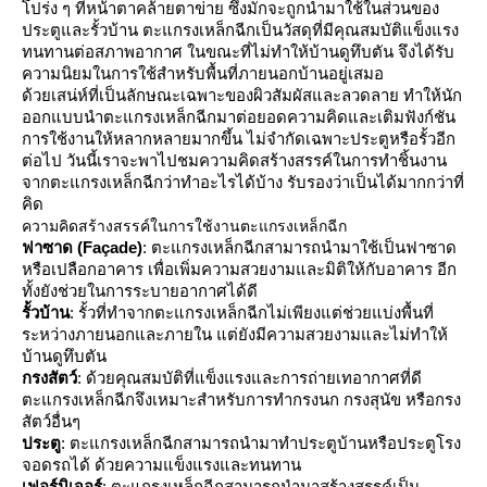
ปร่ง ๆ ที่หน้าตาคล้ายตาข่าย ซึ่งมักจะถูกนำมาใช้ในส่วนของ
ประตูและรั้วบ้าน ตะแกรงเหล็กฉีกเป็นวัสดุที่มีคุณสมบัติแข็งแรง
ทนทานต่อสภาพอากาศ ในขณะที่ไม่ทำให้บ้านดูทึบตัน จึงได้รับ
ความนิยมในการใช้สำหรับพื้นที่ภายนอกบ้านอยู่เสมอ
ด้วยเสน่ห์ที่เป็นลักษณะเฉพาะของผิวสัมผัสและลวดลาย ทำให้นัก
ออกแบบนำตะแกรงเหล็กฉีกมาต่อยอดความคิดและเติมฟังก์ชัน
การใช้งานให้หลากหลายมากขึ้น ไม่จำกัดเฉพาะประตูหรือรั้วอีก
ต่อไป วันนี้เราจะพาไปชมความคิดสร้างสรรค์ในการทำชิ้นงาน
จากตะแกรงเหล็กฉีกว่าทำอะไรได้บ้าง รับรองว่าเป็นได้มากกว่าที่
คิด
ความคิดสร้างสรรค์ในการใช้งานตะแกรงเหล็กฉีก
ฟาซาด (Façade)
: ตะแกรงเหล็กฉีกสามารถนำมาใช้เป็นฟาซาด
หรือเปลือกอาคาร เพื่อเพิ่มความสวยงามและมิติให้กับอาคาร อีก
ทั้งยังช่วยในการระบายอากาศได้ดี
รั้วบ้าน
: รั้วที่ทำจากตะแกรงเหล็กฉีกไม่เพียงแต่ช่วยแบ่งพื้นที่
ระหว่างภายนอกและภายใน แต่ยังมีความสวยงามและไม่ทำให้
บ้านดูทึบตัน
กรงสัตว์
: ด้วยคุณสมบัติที่แข็งแรงและการถ่ายเทอากาศที่ดี
ตะแกรงเหล็กฉีกจึงเหมาะสำหรับการทำกรงนก กรงสุนัข หรือกรง
สัตว์อื่นๆ
ประตู
: ตะแกรงเหล็กฉีกสามารถนำมาทำประตูบ้านหรือประตูโรง
จอดรถได้ ด้วยความแข็งแรงและทนทาน
เฟอร์นิเจอร์
: ตะแกรงเหล็กฉีกสามารถนำมาสร้างสรรค์เป็น