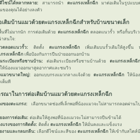
งดีไซน์ได้หลากหลาย:
สามารถนำ
ตะแกรงเหล็กฉีก
มาต่อเติมในรูปแบบต่
านของคุณได้อย่างลงตัว
่อเติมบ้านแมวด้วยตะแกรงเหล็กฉีกสำหรับบ้านขนาดเล็ก
พื้นที่ไม่มากนัก การต่อเติมด้ว
ตะแกรงเหล็กฉีก
ตลอดแนวรั้ว หรือกั้นบริเ
่น่าสนใจ:
มวตลอดแนวรั้ว:
ติดตั้ง
ตะแกรงเหล็กฉีก
เพิ่มเติมบนรั้วเดิมให้สูงขึ้น ห
กรงเหล็กฉีก
เพื่อป้องกันการปีนป่ายออกนอกบ้าน
วณระเบียงหรือชานบ้าน:
ต่อเติมระเบียงหรือชานบ้านด้ว
ตะแกรงเหล็กฉี
ให้น้องแมวออกมาสูดอากาศและชมวิว
งแมวขนาดใหญ่:
ออกแบบกรงแมวกลางแจ้งด้ว
ตะแกรงเหล็กฉีก
ห้น้องแม
เต็มที
ิจารณาในการต่อเติมบ้านแมวด้วยตะแกรงเหล็กฉีก
องของตะแกรง:
เลือกขนาดช่องที่เล็กพอที่น้องแมวจะไม่สามารถลอดผ่าน
ของการต่อเติม:
ต่อเติมให้สูงพอที่น้องแมวจะไม่สามารถปีนข้ามได้
งแรงของการติดตั้ง:
ติดตั้ง
ตะแกรงเหล็กฉีก
ห้มั่นคงและแข็งแรง
ยงามและกลมกลืน:
เลือกดีไซน์และสีของ
ตะแกรงเหล็กฉีก
ห้เข้ากับสไตล์