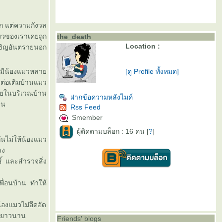
ัก แต่ความกังวล
มวของเราเคยถูก
the_death
Location :
ผชิญอันตรายนอก
ี่มีน้องแมวหลา
[ดู Profile ทั้งหมด]
ต่อเติมบ้านแมว
ายในบริเวณบ้าน
ฝากข้อความหลังไมค์
าน
Rss Feed
Smember
ผู้ติดตามบล็อก : 16 คน [
?
]
กันไม่ให้น้องแมว
ลง
์ และสำรวจสิ่ง
พื่อนบ้าน ทำให้
องแมวไม่อึดอัด
้ยาวนาน
Friends' blogs