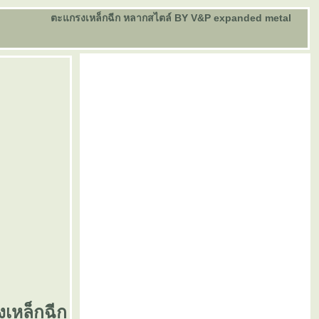
ตะแกรงเหล็กฉีก หลากสไตล์ BY V&P expanded metal
เหล็กฉีก