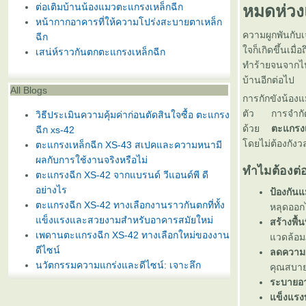
ต่อเติมบ้านน้องแมวตะแกรงเหล็กฉีก
หมดห่ว
หน้ากากอาคารที่ให้ความโปร่งสะบายตาเหล็ก
ความผูกพันกับเ
ฉีก
จก็เกิดขึ้นเม
เสน่ห์ราวกันตกตะแกรงเหล็กฉีก
ทำร้ายจนจากไป
บ้านอีกต่อไป
All Blogs
การกักขังน้อง
ตัว การจำกัดอ
วิธีประเมินความคุ้มค่าก่อนตัดสินใจซื้อ ตะแกรง
ด้ว
ตะแกรงเ
ฉีก xs-42
ดยไม่ต้องกังว
ตะแกรงเหล็กฉีก XS-43 สเปคและความหนามี
ผลกับการใช้งานจริงหรือไม่
ทำไมต้องต่
ตะแกรงฉีก XS-42 จากแบรนด์ วีแอนด์พี ดี
อย่างไร
ป้องกันแ
ตะแกรงฉีก XS-42 ทางเลือกงานราวกันตกที่ทั้ง
หลุดออก
ข็งแรงและสวยงามสำหรับอาคารสมัยใหม่
สร้างพื้
เพดานตะแกรงฉีก XS-42 ทางเลือกใหม่ของงาน
วดล้อมภ
ดีไซน์
ลดความก
นวัตกรรมความแกร่งและดีไซน์: เจาะลึก
คุณสบาย
ตะแกรงเหล็กฉีกรุ่น XS-43 และ XS-42 สำหรับ
ระบายอา
งานสถาปัตยกรรมสมัยใหม่
ข็งแรง