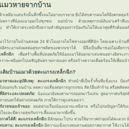
งแมวหายจากบ้าน
จ้าเหมียวแสนรักนั้นลึกซึ้งจนไม่อาจบรรยาย ยิ่งได้สบตากลมโตก็ยิ่งตกหลุมร
ื่อถึงคราวที่น้องแมวออกไปซุกซน นอกบ้าน ด้วยเหตุการณ์อันน่าเศร้าที่แ
 ทำให้เราตระหนักถึงความสำคัญของการป้องกันไม่ให้แมวสุดที่รักต้องเ
แมวไว้ภายในบ้านตลอด 24 ชั่วโมงอาจไม่ใช่ทางออกที่ดีนัก โดยเฉพาะบ้านท
ิสระอาจส่งผลต่อสุขภาพจิตของพวกเขาได้ นี่จึงเป็นที่มาของไอเดียการ
หล็กฉีก
เพื่อสร้างพื้นที่ปลอดภัยให้น้องแมวได้ออกมาเล่นซนอย่างอิสระภ
ลว่าจะหนีออกไปเผชิญอันตรายภายนอก หรือสร้างความเดือดร้อนให้เพื่อนบ้
อเติมบ้านแมวด้วยตะแกรงเหล็กฉีก?
มวหายและอุบัติเหตุ:
ตะแกรงเหล็กฉีก
ทำหน้าที่เป็นรั้วกั้นที่แข็งแรง ป้อง
ไปนอกบริเวณบ้าน ลดความเสี่ยงต่อการถูกรถชน สัตว์อื่นทำร้าย หรือพลัดห
นที่อิสระและปลอดภัย:
น้องแมวยังคงสามารถออกมาวิ่งเล่น สูดอากาศบริสุทธิ
ายนอกได้อย่างปลอดภัย ภายใต้การดูแลของเรา
ังวลของเจ้าของ:
หมดห่วงเรื่องน้องแมวจะหนีหาย หรือไปก่อปัญหาให้กับเ
ใจและมีความสุขกับการเลี้ยงแมวมากยิ่งขึ้น
กาศได้ดี:
ตะแกรงเหล็กฉีก
มีลักษณะโปร่ง ช่วยให้อากาศถ่ายเทได้สะดวก น้
ทนทาน:
ตะแกรงเหล็กฉีก
มีความแข็งแรงทนทานต่อสภาพอากาศ ใช้งานได