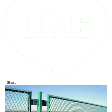
Share