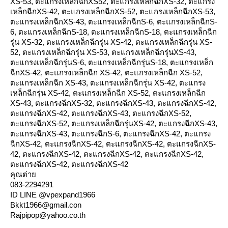
XS-53, ตะแกรงเหล็กฉีกXS52, ตะแกรงเหล็กฉีกXS-32, ตะแกรง
เหล็กฉีกXS-42, ตะแกรงเหล็กฉีกXS-52, ตะแกรงเหล็กฉีกXS-53,
ตะแกรงเหล็กฉีกXS-43, ตะแกรงเหล็กฉีกS-6, ตะแกรงเหล็กฉีกS-
6, ตะแกรงเหล็กฉีกS-18, ตะแกรงเหล็กฉีกS-18, ตะแกรงเหล็กฉีก
รุ่น XS-32, ตะแกรงเหล็กฉีกรุ่น XS-42, ตะแกรงเหล็กฉีกรุ่น XS-
52, ตะแกรงเหล็กฉีกรุ่น XS-53, ตะแกรงเหล็กฉีกรุ่นXS-43,
ตะแกรงเหล็กฉีกรุ่นS-6, ตะแกรงเหล็กฉีกรุ่นS-18, ตะแกรงเหล็ก
ฉีกXS-42, ตะแกรงเหล็กฉีก XS-42, ตะแกรงเหล็กฉีก XS-52,
ตะแกรงเหล็กฉีก XS-43, ตะแกรงเหล็กฉีกรุ่น XS-42, ตะแกรง
เหล็กฉีกรุ่น XS-42, ตะแกรงเหล็กฉีก XS-52, ตะแกรงเหล็กฉีก
XS-43, ตะแกรงฉีกXS-32, ตะแกรงฉีกXS-43, ตะแกรงฉีกXS-42,
ตะแกรงฉีกXS-42, ตะแกรงฉีกXS-43, ตะแกรงฉีกXS-52,
ตะแกรงฉีกXS-52, ตะแกรงเหล็กฉีกรุ่นXS-42, ตะแกรงฉีกXS-43,
ตะแกรงฉีกXS-43, ตะแกรงฉีกS-6, ตะแกรงฉีกXS-42, ตะแกรง
ฉีกXS-42, ตะแกรงฉีกXS-42, ตะแกรงฉีกXS-42, ตะแกรงฉีกXS-
42, ตะแกรงฉีกXS-42, ตะแกรงฉีกXS-42, ตะแกรงฉีกXS-42,
ตะแกรงฉีกXS-42, ตะแกรงฉีกXS-42
คุณต่า
083-2294291
ID LINE @vpexpand1966
Bkkt1966@gmail.con
Rajpipop@yahoo.co.th