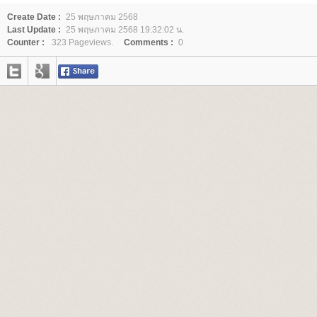
Create Date :
25 พฤษภาคม 2568
Last Update :
25 พฤษภาคม 2568 19:32:02 น.
Counter :
323 Pageviews.
Comments :
0