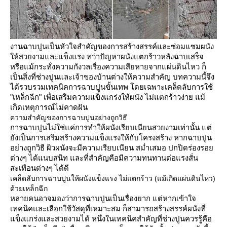
งานฉาบปูนเป็นหัวใจสำคัญของการสร้างสรรค์และซ่อมแซมผนัง
ห้สวยงามและแข็งแรง ทว่าปัญหาผนังแตกร้าวหลังฉาบเสร็จ
หรือแม้กระทั่งความกังวลเรื่องความเสียหายจากแผ่นดินไหว ก็
เป็นสิ่งที่ช่างปูนและเจ้าของบ้านต่างให้ความสำคัญ บทความนี้จึง
ได้รวบรวมเทคนิคการฉาบปูนขั้นเทพ โดยเฉพาะเคล็ดลับการใช้
"เหล็กฉีก" เพื่อเสริมความแข็งแกร่งให้ผนัง ไม่แตกร้าวง่าย แม้
เกิดเหตุการณ์ไม่คาดฝัน
ความสำคัญของการฉาบปูนอย่างถูกวิธี
การฉาบปูนไม่ใช่แค่การทำให้ผนังเรียบเนียนสวยงามเท่านั้น แต่
ังเป็นการเสริมสร้างความแข็งแรงให้กับโครงสร้าง หากฉาบปูน
อย่างถูกวิธี ผิวผนังจะมีความเรียบเนียน สม่ำเสมอ ปกปิดร่องรอ
ต่างๆ ได้แนบสนิท และที่สำคัญคือมีความทนทานต่อแรงสั่น
สะเทือนต่างๆ ได้ดี
เคล็ดลับการฉาบปูนให้ผนังแข็งแรง ไม่แตกร้าว (แม้เกิดแผ่นดินไหว)
ด้วยเหล็กฉีก
หลายคนอาจมองว่าการฉาบปูนเป็นเรื่องยาก แต่หากเข้าใจ
เทคนิคและเลือกใช้วัสดุที่เหมาะสม ก็สามารถสร้างสรรค์ผนังที่
ข็งแกร่งและสวยงามได้ หนึ่งในเทคนิคสำคัญที่ช่างปูนควรรู้คือ