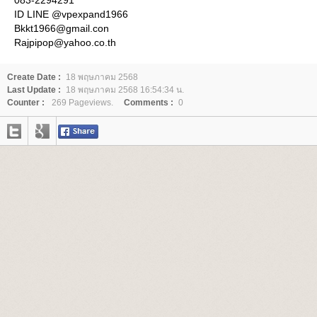
ID LINE @vpexpand1966
Bkkt1966@gmail.con
Rajpipop@yahoo.co.th
Create Date :
18 พฤษภาคม 2568
Last Update :
18 พฤษภาคม 2568 16:54:34 น.
Counter :
269 Pageviews.
Comments :
0