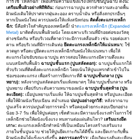
การใช้ "เหล็กฉีก" เพื่อเสริมความแข็งแรงให้กับชั้นปูนฉาบ ดังนี้:
เตรียมพื้นผิวอย่างพิถีพิถัน:
ก่อนการฉาบปูน ควรทำความสะอาดพื้น
ผิวผนังเดิมให้ปราศจากฝุ่นละออง คราบน้ำมัน หรือสิ่งสกปรกอื่นๆ
หากเป็นผนังใหม่ ควรบ่มผนังให้แห้งสนิทก่อน
ติดตั้งตะแกรงเหล็ก
ฉีก:
นี่คือหัวใจสำคัญของเทคนิคนี้! นำ
ตะแกรงเหล็กฉีก (Expanded
Metal)
มาติดตั้งบนพื้นผิวผนัง โดยเฉพาะบริเวณที่มีรอยต่อของวัสดุ
ต่างชนิดกัน หรือบริเวณที่คาดว่าจะมีการเคลื่อนตัว เช่น รอยต่อเสา
คาน หรือบริเวณที่มีการเดินท่อ
ึดตะแกรงเหล็กฉีกให้แน่นหนา:
ช้
ลวดผูก หรือตะปูยึดตะแกรงเหล็กฉีกกับผนังให้แน่นหนา เพื่อให้
ตะแกรงไม่ขยับขณะฉาบปูน ตรวจสอบให้ตะแกรงมีความตึงและ
นบสนิทกับพื้นผิว
ฉาบปูนชั้นแรก (ปูนสลัดดอก):
ฉาบปูนชั้นแรกให้
ทั่วบริเวณที่ติดตั้งตะแกรงเหล็กฉีก โดยเน้นให้ปูนแทรกตัวเข้าไปใน
ช่องของตะแกรง เพื่อสร้างการยึดเกาะที่ดี
ฉาบปูนชั้นกลาง (ปูน
หยาบ):
หลังจากปูนสลัดดอกเริ่มแห้งหมาดๆ ให้ฉาบปูนชั้นกลาง หรือ
ปูนหยาบ เพื่อปรับระดับความหนาของผนัง
ฉาบปูนชั้นสุดท้าย (ปูน
ละเอียด):
เมื่อปูนหยาบเริ่มแห้ง ให้ฉาบปูนชั้นสุดท้าย หรือปูนละเอียด
เพื่อให้ผิวผนังเรียบเนียน สม่ำเสมอ
บ่มปูนอย่างถูกวิธี:
หลังจากฉาบ
ปูนเสร็จ ควรบ่มปูนด้วยการรดน้ำ หรือคลุมด้วยกระสอบเปียกอย่าง
น้อย 3-7 วัน เพื่อให้ปูนค่อยๆ เซ็ตตัวและมีความแข็งแรงทำไมการใช้
เหล็กฉีกช่วยให้ผนังแข็งแรง ทนทานต่อแผ่นดินไหว?
เสริมแรงยึด
เกาะ:
ตะแกรงเหล็กฉีกทำหน้าที่เป็นเหมือนโครงสร้างเสริมแรง
ภายในชั้นปูนฉาบ ช่วยให้ปูนยึดเกาะกันได้ดีขึ้น และยึดเกาะกับพื้น
ผิวผนังเดิมได้แข็งแรงยิ่งขึ้น
ลดการแตกร้าว:
เมื่อเกิดแรงสั่นสะเทือน