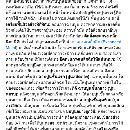
หลายคนอาจมองว่าการฉาบปูนเป็นเรื่องยาก แต่หากเข้าใจ
เทคนิคและเลือกใช้วัสดุที่เหมาะสม ก็สามารถสร้างสรรค์ผนังที่
ข็งแกร่งและสวยงามได้ หนึ่งในเทคนิคสำคัญที่ช่างปูนควรรู้คือ
การใช้ "เหล็กฉีก" เพื่อเสริมความแข็งแรงให้กับชั้นปูนฉาบ ดังนี้:
เตรียมพื้นผิวอย่างพิถีพิถัน:
ก่อนการฉาบปูน ควรทำความสะอาดพื้น
ผิวผนังเดิมให้ปราศจากฝุ่นละออง คราบน้ำมัน หรือสิ่งสกปรกอื่นๆ
หากเป็นผนังใหม่ ควรบ่มผนังให้แห้งสนิทก่อน
ติดตั้งตะแกรงเหล็ก
ฉีก:
นี่คือหัวใจสำคัญของเทคนิคนี้! นำ
ตะแกรงเหล็กฉีก (Expanded
Metal)
มาติดตั้งบนพื้นผิวผนัง โดยเฉพาะบริเวณที่มีรอยต่อของวัสดุ
ต่างชนิดกัน หรือบริเวณที่คาดว่าจะมีการเคลื่อนตัว เช่น รอยต่อเสา
คาน หรือบริเวณที่มีการเดินท่อ
ึดตะแกรงเหล็กฉีกให้แน่นหนา:
ช้
ลวดผูก หรือตะปูยึดตะแกรงเหล็กฉีกกับผนังให้แน่นหนา เพื่อให้
ตะแกรงไม่ขยับขณะฉาบปูน ตรวจสอบให้ตะแกรงมีความตึงและ
นบสนิทกับพื้นผิว
ฉาบปูนชั้นแรก (ปูนสลัดดอก):
ฉาบปูนชั้นแรกให้
ทั่วบริเวณที่ติดตั้งตะแกรงเหล็กฉีก โดยเน้นให้ปูนแทรกตัวเข้าไปใน
ช่องของตะแกรง เพื่อสร้างการยึดเกาะที่ดี
ฉาบปูนชั้นกลาง (ปูน
หยาบ):
หลังจากปูนสลัดดอกเริ่มแห้งหมาดๆ ให้ฉาบปูนชั้นกลาง หรือ
ปูนหยาบ เพื่อปรับระดับความหนาของผนัง
ฉาบปูนชั้นสุดท้าย (ปูน
ละเอียด):
เมื่อปูนหยาบเริ่มแห้ง ให้ฉาบปูนชั้นสุดท้าย หรือปูนละเอียด
เพื่อให้ผิวผนังเรียบเนียน สม่ำเสมอ
บ่มปูนอย่างถูกวิธี:
หลังจากฉาบ
ปูนเสร็จ ควรบ่มปูนด้วยการรดน้ำ หรือคลุมด้วยกระสอบเปียกอย่าง
น้อย 3-7 วัน เพื่อให้ปูนค่อยๆ เซ็ตตัวและมีความแข็งแรงทำไมการใช้
เหล็กฉีกช่วยให้ผนังแข็งแรง ทนทานต่อแผ่นดินไหว?
เสริมแรงยึด