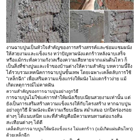
งานฉาบปูนเป็นหัวใจสำคัญของการสร้างสรรค์และซ่อมแซมผนัง
ห้สวยงามและแข็งแรง ทว่าปัญหาผนังแตกร้าวหลังฉาบเสร็จ
หรือแม้กระทั่งความกังวลเรื่องความเสียหายจากแผ่นดินไหว ก็
เป็นสิ่งที่ช่างปูนและเจ้าของบ้านต่างให้ความสำคัญ บทความนี้จึง
ได้รวบรวมเทคนิคการฉาบปูนขั้นเทพ โดยเฉพาะเคล็ดลับการใช้
"เหล็กฉีก" เพื่อเสริมความแข็งแกร่งให้ผนัง ไม่แตกร้าวง่าย แม้
เกิดเหตุการณ์ไม่คาดฝัน
ความสำคัญของการฉาบปูนอย่างถูกวิธี
การฉาบปูนไม่ใช่แค่การทำให้ผนังเรียบเนียนสวยงามเท่านั้น แต่
ังเป็นการเสริมสร้างความแข็งแรงให้กับโครงสร้าง หากฉาบปูน
อย่างถูกวิธี ผิวผนังจะมีความเรียบเนียน สม่ำเสมอ ปกปิดร่องรอ
ต่างๆ ได้แนบสนิท และที่สำคัญคือมีความทนทานต่อแรงสั่น
สะเทือนต่างๆ ได้ดี
เคล็ดลับการฉาบปูนให้ผนังแข็งแรง ไม่แตกร้าว (แม้เกิดแผ่นดินไหว)
ด้วยเหล็กฉีก