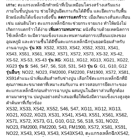
เกาะ:
ตะแกรงเหล็กฉีกทำหน้าที่เป็นเหมือนโครงสร้างเสริมแรง
ภายในชั้นปูนฉาบ ช่วยให้ปูนยึดเกาะกันได้ดีขึ้น และยึดเกาะกับพื้น
ผิวผนังเดิมได้แข็งแรงยิ่งขึ้น
ลดการแตกร้าว:
เมื่อเกิดแรงสั่นสะเทือน
เช่น แผ่นดินไหว ตะแกรงเหล็กฉีกจะช่วยกระจายแรง ทำให้ผนังไม่
เกิดการแตกร้าวได้ง่า
เพิ่มความทนทาน:
ผนังที่ฉาบด้วยเทคนิคการ
ช้เหล็กฉีก จะมีความแข็งแรงและทนทานต่อการเปลี่ยนแปลงของ
อุณหภูมิ และความชื้นได้ดีขึ้นตะแกรงเหล็กฉีกรุ่นยอดนิยมสำหรับ
งานฉาบปูน
รุ่น XS
: XS32, XS33, XS42, XS52, XS31, XS41,
XS43, XS51, XS61, XS62, XS71, XS72, XS73, XS-32, XS-42,
XS-52, XS-53, XS-43
รุ่น XG
: XG11, XG12, XG13, XG21, XG22,
XG23
รุ่น S
: S46, S47, S6, S18, S31, S43
รุ่น G
: G1, G10, G12
รุ่นอื่นๆ
: NO22, NO23, FM2000, FM2200, FM1900, XS72, XS81,
XS91คำแนะนำเพิ่มเติมสำหรับช่างปูน เลือกใช้ตะแกรงเหล็กฉีกที่มี
คุณภาพและขนาดตาที่เหมาะสมกับงาน ตรวจสอบการยึดเกาะของ
ตะแกรงเหล็กฉีกก่อนทำการฉาบปูน ผสมปูนในอัตราส่วนที่ถูกต้อง
ตามมาตรฐาน บ่มปูนอย่างสม่ำเสมอเพื่อให้ผนังมีความแข็งแรงสูงสุด
คำค้นหาที่เกี่ยวข้อง
XS32, XS33, XS42, XS52, S46, S47, XG11, XG12, XG13,
XG21, XG22, XG23, XS31, XS41, XS43, XS51, XS61, XS62,
XS71, XS72, XS73, G1, G10, G12, S6, S18, S31, NO22,
NO23, FM2000, FM2200, S43, FM1900, XS72, XS81, XS91,
NO22, XS43, XS43, XS43, XS43XS43, ตะแกรงเหล็กฉีกXS42,