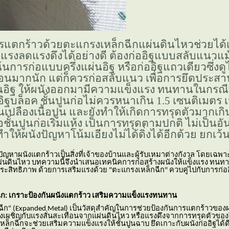
รแตกร้าวด้วยตะแกรงเหล็กฉีกแผ่นดินไหวช่วยได้
งแรงลดแรงดึงได้อย่างดี ต้องก่ออิฐแบบสลับแนวแม้
้นการก่อแบบครึ่งแผ่นอิฐ หรือก่ออิฐแถวเดียวซึ่งดู
อนมากนัก แต่ก็ควรก่อสลับแนว เพื่อการยึดประสา
้นอิฐ ให้ผนังออกมามีความแข็งแรง ทนทานในกรณีที
ฐบล็อค ชั้นปูนก่อไม่ควรหนาเกิน
1.5
เซนติเมตร เ
้นเปลืองเนื้อปูน และยังทำให้เกิดการทรุดตัวมากเ
่อชั้นปูนก่อเริ่มแห้ง เป็นการทรุดตามปกติ ไม่เป็น
ให้ผนังปัญหาโน้มเอียงไม่ได้ดิ่งได้อีกด้วย ยกเว้
ปัญหาผนังแตกร้าวเป็นสิ่งที่เจ้าของบ้านและผู้รับเหมาต่างกังวล โดยเฉพาะ
ต่อแผ่นดินไหว บทความนี้จึงนำเสนอเทคนิคการก่อสร้างผนังให้แข็งแรง ท
ีประสิทธิภาพ ด้วยการเสริมแรงด้วย "ตะแกรงเหล็กฉีก" ควบคู่ไปกับการก่
ีก: เกราะป้องกันผนังแตกร้าว เสริมความแข็งแรงทนทาน
ีก" (Expanded Metal) เป็นวัสดุสำคัญในการช่วยป้องกันการแตกร้าวของ
อต้องเผชิญกับแรงสั่นสะเทือนจากแผ่นดินไหว หรือแรงดึงจากการทรุดตัวขอ
เหล็กฉีกจะช่วยเสริมความแข็งแรงให้ชั้นปูนฉาบ ยึดเกาะกับผนังก่ออิฐได้ด