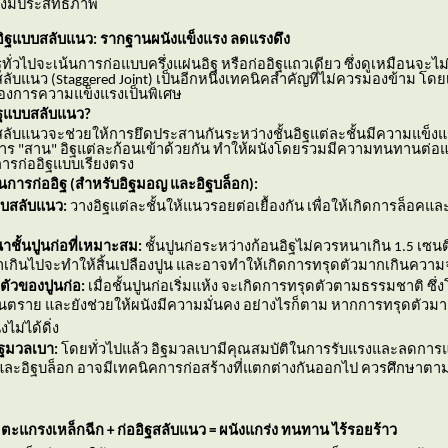
างมีประสิทธิภาพ
อิฐแบบสลับแนว: รากฐานผนังแข็งแรง ลดแรงดึง
ทั่วไปจะเน้นการก่อแบบครึ่งแผ่นอิฐ หรือก่ออิฐแถวเดียว ซึ่งดูเหมือนจะไม
ับแนว (Staggered Joint) เป็นอีกหนึ่งเทคนิคสำคัญที่ไม่ควรมองข้าม โดย
ต้องการความแข็งแรงเป็นพิเศษ
ิฐแบบสลับแนว?
ลับแนวจะช่วยให้การยึดประสานกันระหว่างชั้นอิฐแต่ละชั้นมีความแข็งแร
การ "สาน" อิฐแต่ละก้อนเข้าด้วยกัน ทำให้ผนังโดยรวมมีความทนทานต่อ
าการก่ออิฐแบบเรียงตรง
ในการก่ออิฐ (สำหรับอิฐมอญ และอิฐบล็อก):
บบสลับแนว:
วางอิฐแต่ละชั้นให้แนวรอยต่อเยื้องกัน เพื่อให้เกิดการล็อคแ
ชั้นปูนก่อที่เหมาะสม:
ชั้นปูนก่อระหว่างก้อนอิฐไม่ควรหนาเกิน 1.5 เซน
นาเกินไปจะทำให้สิ้นเปลืองปูน และอาจทำให้เกิดการทรุดตัวมากเกินความ
ตัวของปูนก่อ:
เมื่อชั้นปูนก่อเริ่มแห้ง จะเกิดการทรุดตัวตามธรรมชาติ ซึ่
อันตราย และยังช่วยให้ผนังมีความมั่นคง อย่างไรก็ตาม หากการทรุดตัวมา
งไม่ได้ดิ่ง
ฐมวลเบา:
ดยทั่วไปแล้ว อิฐมวลเบามีคุณสมบัติในการรับแรงและลดการแตก
ละอิฐบล็อก อาจมีเทคนิคการก่อสร้างที่แตกต่างกันออกไป ควรศึกษา
ตะแกรงเหล็กฉีก + ก่ออิฐสลับแนว = ผนังแกร่ง ทนทาน ไร้รอยร้าว