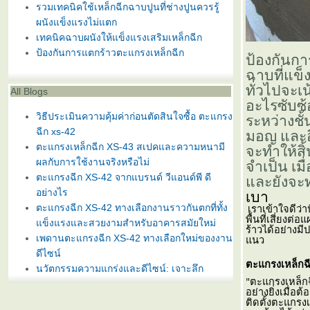
รวมเทคนิคใช้เหล็กฉีกฉาบปูนที่ช่างปูนควรรู้
ผนังแข็งแรงไม่แตก
เทคนิคฉาบผนังให้แข็งแรงเสริมเหล็กฉีก
ป้องกันการแตกร้าวตะแกรงเหล็กฉีก
ป้องกันกา
ฉาบที่แข็
ทั่วไปจะเน
All Blogs
อะไรซับซ้
วิธีประเมินความคุ้มค่าก่อนตัดสินใจซื้อ ตะแกรง
ระหว่างชั
ฉีก xs-42
มอญ และอิ
ตะแกรงเหล็กฉีก XS-43 สเปคและความหนามี
จะทำให้สิ
ผลกับการใช้งานจริงหรือไม่
จำเป็น เมื
ตะแกรงฉีก XS-42 จากแบรนด์ วีแอนด์พี ดี
ละยังจะทำ
อย่างไร
เบา
ตะแกรงฉีก XS-42 ทางเลือกงานราวกันตกที่ทั้ง
เราเข้าใจดีว่า
พื้นที่เสี่ยง
ข็งแรงและสวยงามสำหรับอาคารสมัยใหม่
ร้าวได้อย่างม
เพดานตะแกรงฉีก XS-42 ทางเลือกใหม่ของงาน
นว
ดีไซน์
ตะแกรงเหล็กฉ
นวัตกรรมความแกร่งและดีไซน์: เจาะลึก
"ตะแกรงเหล็กฉ
ตะแกรงเหล็กฉีกรุ่น XS-43 และ XS-42 สำหรับ
อย่างยิ่งเมื่
งานสถาปัตยกรรมสมัยใหม่
ติดตั้งตะแกรง