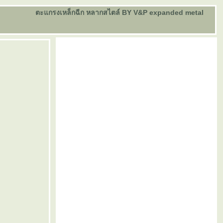
ตะแกรงเหล็กฉีก หลากสไตล์ BY V&P expanded metal