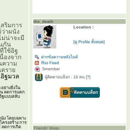
the_death
เสริมการ
Location :
ว่าผนัง
ไม่น่าจะมี
[ดู Profile ทั้งหมด]
นกัน
่ใช้อิฐ
นื่องจาก
ฝากข้อความหลังไมค์
กินความ
Rss Feed
อันตรา
Smember
น
อิฐมวล
ผู้ติดตามบล็อก : 16 คน [
?
]
อย่างยิ่งใน
นทาน ลดการแตก
ออิฐแบบสลับ
ผนัง โดยเฉพาะ
งโครงสร้าง การ
ี ลดการเกิด
Friends' blogs