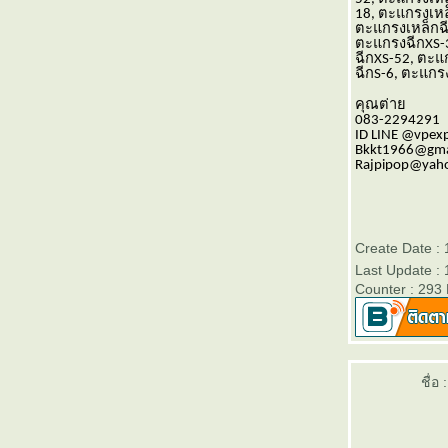
XS-42
18, ตะแกรงเหล
ตะแกรงฉีก XS-42 ทางเลือกที่ปลอดภัย แข็งแรง
ตะแกรงเหล็กฉีก
ละสวยงาม สำหรับอาคารทุกประเภท
ตะแกรงฉีกXS-
ฉีกXS-52, ตะแ
ตะแกรงฉีก XS-42 วีแอนด์พี ทางเลือกงานราว
ฉีกS-6, ตะแกร
กันตกที่ได้ทั้งความปลอดภัยและดีไซน์
คุณต่า
ราวกันตกตะแกรงฉีก XS-42 แข็งแรง ปลอดภั
083-2294291
มั่นใจได้
ID LINE @vpe
Bkkt1966@gma
ตะแกรงเหล็กฉีก XS-43 คืออะไร เหมาะกับงาน
Rajpipop@yaho
บบไหน
ตะแกรงเหล็กฉีก XS-42 งานรั้ว เหมาะกับงาน
บบไหนบ้าง
ตะแกรงฉีก XS-42 คืออะไร เหมาะกับงานแบบ
Create Date :
ไหน
Last Update :
วิธีเลือกตะแกรงฉีก XS-42 ให้เหมาะกับงาน
Counter : 293
ครงการ
ความหนาตะแกรงเหล็กฉีกมีผลต่อการรับน้ำ
หนักอย่างไร
ตะแกรงฉีก XS-43 เหมาะกับงานพื้นและทาง
ชื่อ :
เดินโรงงานหรือไม่
ตะแกรงฉีก XS-43 จากวีแอนด์พี ใช้งาน
ภายนอกอาคารได้หรือไม่