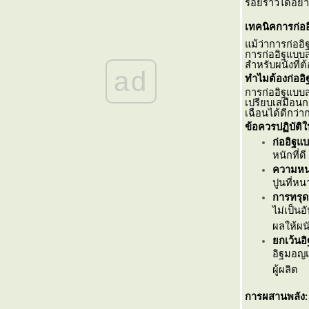
ตะแกรงฉีก XS-42 ทางเลือกงานราวกันตกที่ทั้ง
รอยร้าวได้อย่
ข็งแรงและสวยงามสำหรับอาคารสมัยใหม่
เทคนิคการก่อ
ตะแกรงฉีก XS-42 จากแบรนด์ วีแอนด์พี ดี
ม้ว่าการก่ออิฐ
อย่างไร
การก่ออิฐแบบสล
ตะแกรงฉีก XS-42 คืออะไร เหมาะกับงานแบบ
สำหรับผนังที่
ad
ไหน
ทำไมต้องก่ออ
การก่ออิฐแบบส
ตะแกรงเหล็กฉีก XS-42 งานรั้ว เหมาะกับงาน
เปรียบเสมือน
บบไหนบ้าง
เฉือนได้ดีกว่
ตะแกรงฉีก XS-42 ทางเลือกงานระบายน้ำที่
ข้อควรปฏิบัติ
ข็งแรง ปลอดภัย และดูทันสมั
ก่ออิฐแ
บันไดตะแกรงเหล็กฉีก XS-43 เหมาะกับงาน
หนักที่ดี
บบไหนบ้าง
ความหนา
ปูนที่ห
ราวกันตกตะแกรงฉีก XS-42 แข็งแรง ปลอดภั
การทรุด
มั่นใจได้
ไม่เป็น
ตะแกรงฉีก XS-42 วีแอนด์พี ทางเลือกงานราว
ผลให้ผนั
กันตกที่ได้ทั้งความปลอดภัยและดีไซน์
กเว้นอิ
ตะแกรงฉีก XS-42 ทางเลือกที่ปลอดภัย แข็งแรง
อิฐมอญแ
ละสวยงาม สำหรับอาคารทุกประเภท
ผู้ผลิต
ตะแกรงเหล็กฉีก XS-43 คืออะไร เหมาะกับงาน
บบไหน
การผสานพลัง: 
ทำไมตะแกรงฉีก XS-42 จึงเหมาะกับงานรั้ว