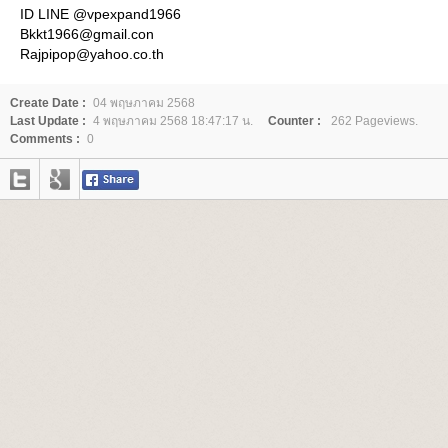
ID LINE @vpexpand1966
Bkkt1966@gmail.con
Rajpipop@yahoo.co.th
Create Date :
04 พฤษภาคม 2568
Last Update :
4 พฤษภาคม 2568 18:47:17 น.
Counter :
262 Pageviews.
Comments :
0