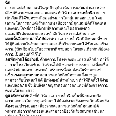
ฉีก
การตกแต่งร้านกาแฟในยุคปัจจุบัน เน้นการผสมผสานระหว่าง
ดีไซน์ที่สวยงามและความคงทน ทำให้
ตะแกรงเหล็กฉีก
กลา
เป็นวัสดุที่ได้รับความนิยมอย่างมากในกลุ่มนักออกแบบ โด
เฉพาะในการตกแต่งร้านกาแฟ เนื่องจากมีคุณสมบัติที่โดดเด่น
ละตอบโจทย์การใช้งานที่หลากหลายได้อย่างลงตัว
คุณสมบัติเด่นของตะแกรงเหล็กฉีกในการตกแต่งร้านกาแฟ
มองเห็นวิวภายนอกได้ชัดเจน
: ตะแกรงเหล็กฉีกมีลักษณะที่ช่ว
ห้ผู้ที่อยู่ภายในร้านสามารถมองเห็นวิวภายนอกได้ชัดเจน สร้าง
ความรู้สึกเชื่อมโยงกับธรรมชาติภายนอก ในขณะเดียวกันก็ยังคง
ความเป็นส่วนตัวไว้ได้
ลมพัดผ่านได้อย่างดี
: ด้วยความโปร่งของตะแกรงเหล็กฉีก ทำให้
อากาศไหลเวียนเข้ามาในร้านได้ดี ช่วยสร้างบรรยากาศที่สดชื่น
ละน่าผ่อนคลาย เหมาะสำหรับการนั่งพักผ่อนในร้านกาแฟ
ข็งแรงและทนทาน
: ตะแกรงเหล็กฉีกมีความแข็งแรงสูง
สามารถรับน้ำหนักได้ดี อีกทั้งยังมีน้ำหนักเบา ทำให้ติดตั้งได้ง่า
ละปลอดภัย ซึ่งเป็นสิ่งสำคัญสำหรับการตกแต่งที่ต้องการความ
คงทนในระยะยาว
ดูแลรักษาง่า
: สิ่งที่ทำให้ตะแกรงเหล็กฉีกเป็นที่นิยมมากคือ
ความสะดวกในการดูแลรักษา ไม่ต้องกังวลเรื่องการเกิดสนิมหรือ
ต้องซ่อมบำรุงบ่อยๆ เนื่องจากตะแกรงเหล็กฉีกมีคุณสมบัติ
ทนทานต่อการกัดกร่อนและสามารถป้องกันสิ่งสกปรก เช่น นก