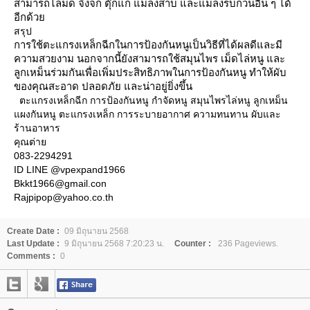
สามารถไล่มด จิ้งจก ตุ๊กแก แมลงสาบ และแมลงรบกวนอื่น ๆ ได้
อีกด้ว
สรุป
การใช้ตะแกรงเหล็กฉีกในการป้องกันหนูเป็นวิธีที่ได้ผลดีและมี
ความสวยงาม นอกจากนี้ยังสามารถใช้สมุนไพร เม็ดไล่หนู และ
ลูกเหม็นร่วมกันเพื่อเพิ่มประสิทธิภาพในการป้องกันหนู ทำให้ผับ
ของคุณสะอาด ปลอดภัย และน่าอยู่ยิ่งขึ้น
ตะแกรงเหล็กฉีก การป้องกันหนู กำจัดหนู สมุนไพรไล่หนู ลูกเหม็น
ผงกันหนู ตะแกรงเหล็ก การระบายอากาศ ความทนทาน ผับและ
ร้านอาหาร
คุณต่า
083-2294291
ID LINE @vpexpand1966
Bkkt1966@gmail.con
Rajpipop@yahoo.co.th
Create Date :
09 มิถุนายน 2568
Last Update :
9 มิถุนายน 2568 7:20:23 น.
Counter :
236 Pageviews.
Comments :
0