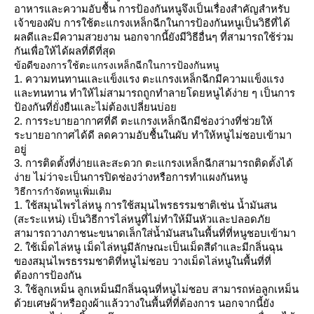
อาหารและความอับชื้น การป้องกันหนูจึงเป็นเรื่องสำคัญสำหรับ
เจ้าของผับ การใช้ตะแกรงเหล็กฉีกในการป้องกันหนูเป็นวิธีที่ได้
ผลดีและมีความสวยงาม นอกจากนี้ยังมีวิธีอื่นๆ ที่สามารถใช้ร่วม
กันเพื่อให้ได้ผลที่ดีที่สุด
ข้อดีของการใช้ตะแกรงเหล็กฉีกในการป้องกันหนู
1. ความทนทานและแข็งแรง ตะแกรงเหล็กฉีกมีความแข็งแรง
ละทนทาน ทำให้ไม่สามารถถูกทำลายโดยหนูได้ง่าย ๆ เป็นการ
ป้องกันที่ยั่งยืนและไม่ต้องเปลี่ยนบ่อ
2. การระบายอากาศที่ดี ตะแกรงเหล็กฉีกมีช่องว่างที่ช่วยให้
ระบายอากาศได้ดี ลดความอับชื้นในผับ ทำให้หนูไม่ชอบเข้ามา
อยู่
3. การติดตั้งที่ง่ายและสะดวก ตะแกรงเหล็กฉีกสามารถติดตั้งได้
ง่าย ไม่ว่าจะเป็นการปิดช่องว่างหรือการทำแผงกันหนู
วิธีการกำจัดหนูเพิ่มเติม
1. ใช้สมุนไพรไล่หนู การใช้สมุนไพรธรรมชาติเช่น น้ำมันสน
(สะระแหน่) เป็นวิธีการไล่หนูที่ไม่ทำให้มึนหัวและปลอดภั
สามารถวางภาชนะขนาดเล็กใส่น้ำมันสนในพื้นที่ที่หนูชอบเข้ามา
2. ใช้เม็ดไล่หนู เม็ดไล่หนูมีลักษณะเป็นเม็ดสีดำและมีกลิ่นฉุน
ของสมุนไพรธรรมชาติที่หนูไม่ชอบ วางเม็ดไล่หนูในพื้นที่ที่
ต้องการป้องกัน
3. ใช้ลูกเหม็น ลูกเหม็นมีกลิ่นฉุนที่หนูไม่ชอบ สามารถห่อลูกเหม็น
ด้วยเศษผ้าหรือถุงผ้าแล้ววางในพื้นที่ที่ต้องการ นอกจากนี้ยัง