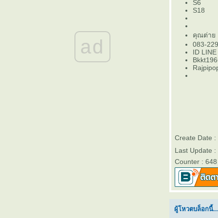
S6
ข็งแรงและสวยงามสำหรับอาคารสมัยใหม่
S18
ตะแกรงฉีก XS-42 จากแบรนด์ วีแอนด์พี ดี
อย่างไร
ตะแกรงฉีก XS-42 คืออะไร เหมาะกับงานแบบ
คุณต่า
ad
083-22
ไหน
ID LIN
ตะแกรงเหล็กฉีก XS-42 งานรั้ว เหมาะกับงาน
Bkkt19
บบไหนบ้าง
Rajpipo
ตะแกรงฉีก XS-42 ทางเลือกงานระบายน้ำที่
ข็งแรง ปลอดภัย และดูทันสมั
บันไดตะแกรงเหล็กฉีก XS-43 เหมาะกับงาน
บบไหนบ้าง
ราวกันตกตะแกรงฉีก XS-42 แข็งแรง ปลอดภั
มั่นใจได้
Create Date 
ตะแกรงฉีก XS-42 วีแอนด์พี ทางเลือกงานราว
Last Update 
กันตกที่ได้ทั้งความปลอดภัยและดีไซน์
Counter : 648
ตะแกรงฉีก XS-42 ทางเลือกที่ปลอดภัย แข็งแรง
ละสวยงาม สำหรับอาคารทุกประเภท
ตะแกรงเหล็กฉีก XS-43 คืออะไร เหมาะกับงาน
บบไหน
ทำไมตะแกรงฉีก XS-42 จึงเหมาะกับงานรั้ว
ผู้โหวตบล็อกนี้..
รงงาน