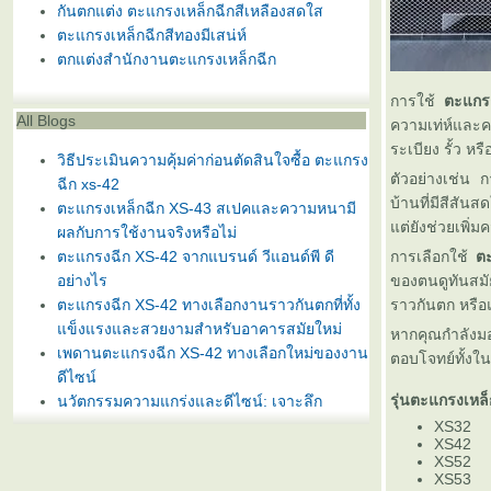
กันตกแต่ง ตะแกรงเหล็กฉีกสีเหลืองสดใส
ตะแกรงเหล็กฉีกสีทองมีเสน่ห์
ตกแต่งสำนักงานตะแกรงเหล็กฉีก
การใช้
ตะแกรง
All Blogs
ความเท่ห์และค
ระเบียง รั้ว ห
วิธีประเมินความคุ้มค่าก่อนตัดสินใจซื้อ ตะแกรง
ตัวอย่างเช่น 
ฉีก xs-42
บ้านที่มีสีสัน
ตะแกรงเหล็กฉีก XS-43 สเปคและความหนามี
ต่ยังช่วยเพิ่
ผลกับการใช้งานจริงหรือไม่
ตะแกรงฉีก XS-42 จากแบรนด์ วีแอนด์พี ดี
การเลือกใช้
ตะ
อย่างไร
ของตนดูทันสมั
ตะแกรงฉีก XS-42 ทางเลือกงานราวกันตกที่ทั้ง
ราวกันตก หรือแม
ข็งแรงและสวยงามสำหรับอาคารสมัยใหม่
หากคุณกำลังมอ
เพดานตะแกรงฉีก XS-42 ทางเลือกใหม่ของงาน
ตอบโจทย์ทั้ง
ดีไซน์
รุ่นตะแกรงเหล็
นวัตกรรมความแกร่งและดีไซน์: เจาะลึก
ตะแกรงเหล็กฉีกรุ่น XS-43 และ XS-42 สำหรับ
XS32
XS42
งานสถาปัตยกรรมสมัยใหม่
XS52
ตะแกรงฉีก XS-42 ทางเลือกงานราวกันตกที่ทั้ง
XS53