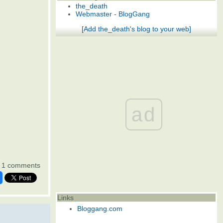
the_death
Webmaster - BlogGang
[Add the_death's blog to your web]
ad
1 comments
Links
Bloggang.com