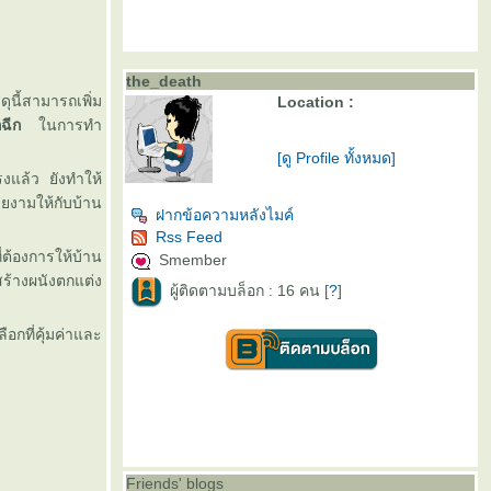
the_death
นี้สามารถเพิ่ม
Location :
กฉีก
นการทำ
[ดู Profile ทั้งหมด]
แล้ว ยังทำให้
วยงามให้กับบ้าน
ฝากข้อความหลังไมค์
Rss Feed
่ต้องการให้บ้าน
Smember
ร้างผนังตกแต่ง
ผู้ติดตามบล็อก : 16 คน [
?
]
ือกที่คุ้มค่าและ
Friends' blogs