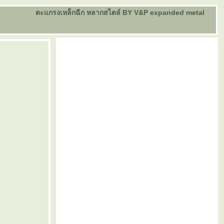
ตะแกรงเหล็กฉีก หลากสไตล์ BY V&P expanded metal