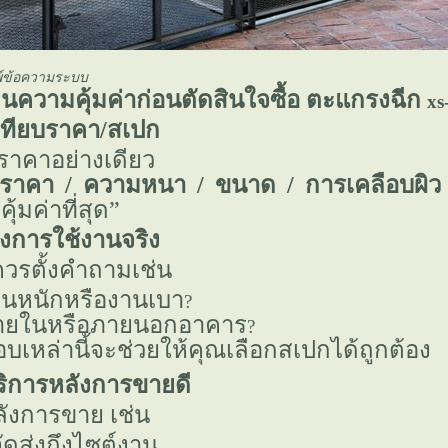
พิมพ์ข้อความระบบ
มินความคุ้มค่าก่อนตัดสินใจซื้อ ตะแกรงฉีก
xs
เทียบราคา/สเปก
่ราคาอย่างเดียว
ราคา / ความหนา / ขนาด / การเคลือบผิว
“คุ้มค่าที่สุด”
ึงการใช้งานจริง
 ควรตั้งคำถามเช่น
นหนักหรืองานเบา
?
ภายในหรือภายนอกอาคาร
?
บเหล่านี้จะช่วยให้คุณเลือกสเปกได้ถูกต้อง
ริการหลังการขายดี
ลังการขาย เช่น
ัดส่งถึงไซต์งาน