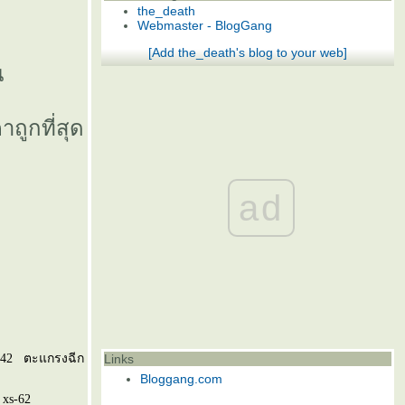
the_death
Webmaster - BlogGang
[Add the_death's blog to your web]
น
าถูกที่สุด
ad
-42
ตะแกรงฉีก
Links
Bloggang.com
xs-62