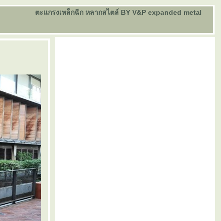
ตะแกรงเหล็กฉีก หลากสไตล์ BY V&P expanded metal