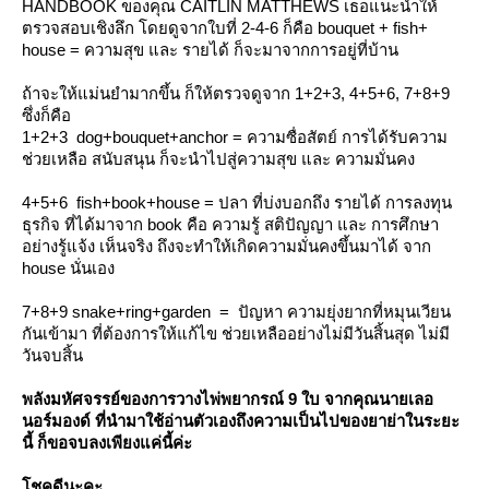
HANDBOOK ของคุณ CAITLIN MATTHEWS เธอแนะนำให้
ตรวจสอบเชิงลึก โดยดูจากใบที่ 2-4-6 ก็คือ bouquet + fish+
house = ความสุข และ รายได้ ก็จะมาจากการอยู่ที่บ้าน
ถ้าจะให้แม่นยำมากขึ้น ก็ให้ตรวจดูจาก 1+2+3, 4+5+6, 7+8+9
ซึ่งก็คือ
1+2+3 dog+bouquet+anchor = ความซื่อสัตย์ การได้รับความ
ช่วยเหลือ สนับสนุน ก็จะนำไปสู่ความสุข และ ความมั่นคง
4+5+6 fish+book+house = ปลา ที่บ่งบอกถึง รายได้ การลงทุน
ธุรกิจ ที่ได้มาจาก book คือ ความรู้ สติปัญญา และ การศึกษา
อย่างรู้แจ้ง เห็นจริง ถึงจะทำให้เกิดความมั่นคงขึ้นมาได้ จาก
house นั่นเอง
7+8+9 snake+ring+garden = ปัญหา ความยุ่งยากที่หมุนเวียน
กันเข้ามา ที่ต้องการให้แก้ไข ช่วยเหลืออย่างไม่มีวันสิ้นสุด ไม่มี
วันจบสิ้น
พลังมหัศจรรย์ของการวางไพ่พยากรณ์ 9 ใบ จากคุณนายเลอ
นอร์มองด์ ที่นำมาใช้อ่านตัวเองถึงความเป็นไปของยาย่าในระยะ
นี้ ก็ขอจบลงเพียงแค่นี้ค่ะ
ชคดีนะคะ