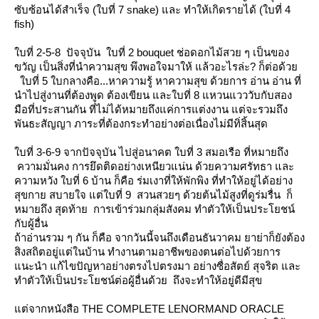
ซับซ้อนได้สำเร็จ (ใบที่ 7 snake) และ ทำให้เกิดรายได้ (ใบที่ 4
fish)
บที่ 2-5-8 ปัจจุบัน ใบที่ 2 bouquet ช่อดอกไม้สวย ๆ เป็นของ
ขวัญ เป็นสิ่งที่นำความสุข พึงพอใจมาให้ แล้วอะไรล่ะ? ก็ต่อด้ว
บที่ 5 ใบกลางคือ...หาความรู้ หาความสุข ด้วยการ อ่าน อ่าน ที่
นำไปสู่งานที่ต้องพูด ต้องเขียน และใบที่ 8 แหวนแวววับกับสอง
มือที่ประสานกัน ที่ไม่ได้หมายถึงแค่การแต่งงาน แต่จะรวมถึง
พันธะสัญญา ภาระที่ต้องกระทำอย่างต่อเนื่องไม่มีทิ่สิ้นสุด
บที่ 3-6-9 จากปัจจุบัน ไปสู่อนาคต ใบที่ 3 สมอเรือ ที่หมายถึง
ความมั่นคง การยึดติดอย่างเหนียวแน่น ด้วยความศรัทธา และ
ความหวัง ใบที่ 6 บ้าน ก็คือ ร่มเงาที่ให้พักพิง ที่ทำให้อยู่ได้อย่าง
สุขกาย สบายใจ แต่ใบที่ 9 สวนสวยๆ ด้วยต้นไม้สูงที่ดูร่มรื่น ก็
หมายถึง สุดท้าย การเข้าร่วมกลุ่มสังคม ทำตัวให้เป็นประโยชน์
กับผู้อื่น
ถ้าอ่านรวม ๆ กัน ก็คือ จากวันนี้จนถึงเดือนธันวาคม ยาย่าก็ยังต้อง
สิงสถิตอยู่แต่ในบ้าน ทำงานตามอาชีพของตนต่อไปด้วยการ
นะนำ แก้ไขปัญหาอย่างตรงไปตรงมา อย่างซื่อสัตย์ สุจริต และ
ทำตัวให้เป็นประโยชน์ต่อผู้อื่นด้วย ถึงจะทำให้อยู่ดีมีสุข
ต่จากหนังสือ THE COMPLETE LENORMAND ORACLE