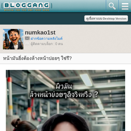
numkao1st
ฝากข้อความหลังไมค์
ผู้ติดตามบล็อก : 0 คน
หน้ามันยิ่งต้องล้างหน้าบ่อยๆ ใช่รึ?