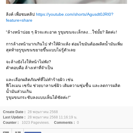
ลิงค์ เพื่อชมคลิป
https://youtube.com/shorts/Agusdt0JRI0?
feature=share
“ล้างหน้าบ่อย ๆ ผิวจะสะอาด รูขุมขนจะเล็กลง…ใช่มั้ย? ผิดค่ะ!
การล้างหน้ามากเกินไป ทำให้ผิวแห้ง ต่อมไขมันต้องผลิตน้ำมันเพิ่ม
สุดท้ายรูขุมขนขยายขึ้นแบบไม่รู้ตัวเล
จะล้างยังไงให้หน้าไม่พัง?
คำตอบคือ ล้างเท่าที่จำเป็น
ละเลือกผลิตภัณฑ์ที่ไม่ทำร้ายผิว เช่น
ฟีโลเมน เซรั่ม ช่วยบาลานซ์ผิว เติมความชุ่มชื้น และลดการผลิต
น้ำมันส่วนเกิน
รูขุมขนกระชับลงแบบเห็นได้ชัดค่ะ!”
Create Date :
28 พฤษภาคม 2568
Last Update :
28 พฤษภาคม 2568 11:16:19 น.
Counter :
1023 Pageviews.
Comments :
0