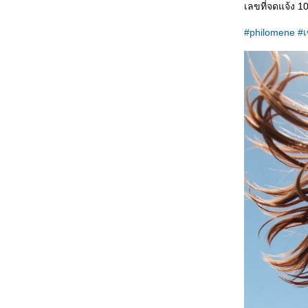
เลขที่จดแจ้ง 
#philomene
#เ