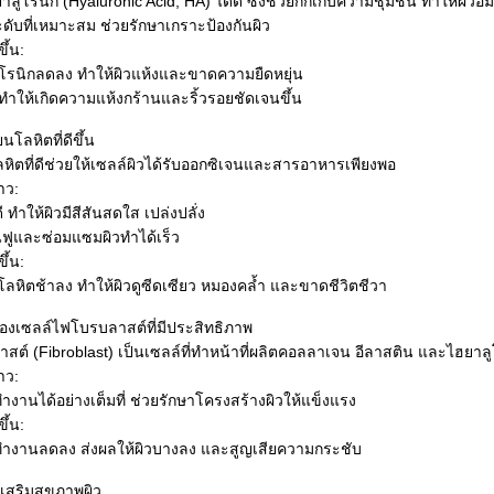
ลูโรนิก (Hyaluronic Acid, HA) ได้ดี ซึ่งช่วยกักเก็บความชุ่มชื้น ทำให้ผิวอิ่
ดับที่เหมาะสม ช่วยรักษาเกราะป้องกันผิว
ึ้น:
โรนิกลดลง ทำให้ผิวแห้งและขาดความยืดหยุ่น
ทำให้เกิดความแห้งกร้านและริ้วรอยชัดเจนขึ้น
โลหิตที่ดีขึ้น
หิตที่ดีช่วยให้เซลล์ผิวได้รับออกซิเจนและสารอาหารเพียงพอ
าว:
 ทำให้ผิวมีสีสันสดใส เปล่งปลั่ง
ฟูและซ่อมแซมผิวทำได้เร็ว
ึ้น:
ลหิตช้าลง ทำให้ผิวดูซีดเซียว หมองคล้ำ และขาดชีวิตชีวา
งเซลล์ไฟโบรบลาสต์ที่มีประสิทธิภาพ
ต์ (Fibroblast) เป็นเซลล์ที่ทำหน้าที่ผลิตคอลลาเจน อีลาสติน และไฮยาล
าว:
านได้อย่างเต็มที่ ช่วยรักษาโครงสร้างผิวให้แข็งแรง
ึ้น:
ำงานลดลง ส่งผลให้ผิวบางลง และสูญเสียความกระชับ
งเสริมสุขภาพผิว