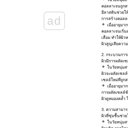
วัย 50 ปี ยังใช้ ฟีโลเมนมาตลอด สูตรลับที่
คอลลาเจนถูกสร้
คิดค้นเอง
อีลาสตินช่วยให
คุณสมบัติของสารสำคัญในฟีโลเมนเซรั่ม
ad
การสร้างคอลลา
สำหรับปัญหารูขุมขนกว้าง
เมื่ออายุมากข
สารสำคัญใน ฟีโลเมน คล็อกด์ พอร์ส รีไฟน์ เซ
คอลลาเจนเริ่มล
รั่ม (เซรั่มกระชับรูขุมขน)
เสื่อม ทำให้ผิ
สงแดดมีผลต่อผิว ทำให้แก่ลงเร็วอย่างไร ?
ผิวสูญเสียคว
เครื่องสำอางตกร่อง สาเหตุคืออะไร ?
ความแตกต่างระหว่าง ผิวหนุ่มสาว และผิวคน
2. กระบวนการผล
สูงวัย?
ผิวมีการผลัดเซ
นวัยหนุ่มส
ผิวจะผลัดเซลล์
เซลล์ใหม่ที่ถู
เมื่ออายุมากข
การผลัดเซลล์ช้
ผิวดูหมองคล้ำ 
3. ความสามารถ
ผิวที่ชุ่มชื้นช
นวัยหนุ่มส