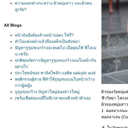
ความแตกต่างระหว่าง ผิวหนุ่มสาว และผิวคน
สูงวัย?
All Blogs
หน้ามันยิ่งต้องล้างหน้าบ่อยๆ ใช่รึ?
ทำไมแต่งหน้าแล้วถึงแคล็กเป็นสังขยา
ปัญหารูขุมขนกว้างจะหมดไป เมื่อคุณใช้ ฟีโลเม
น เซรั่ม
ปกติคุณจัดการปัญหารูขุมขนกว้างบนใบหน้ากัน
อย่างไร
ประโยชน์ของ ซาลิคไซลิก แอซิด salicylic acid
พฤติกรรมผู้ชาย ที่ทำให้รูขุมขนบนใบหน้ากว้าง
กว่าผู้หญิง
รูขุมขนกว้าง ปัญหาใหญ่ของสาวใหญ่
ผิวของวัยหนุ่ม
เซรั่มเพื่อคุณแม่ที่ไม่มีเวลาดูแลผิวหน้าตัวเอง
ชีววิทยา โครง
สาวๆ หน้ามันน้อยลง รูขุมขนเล็กขึ้น ด้วยฟีโลมี
ผิวของหนุ่มสาวถ
น
1. คอลลาเจนแล
หนุ่มๆ หน้ามัน เพราะสาเหตุอะไร ?
คอลลาเจน (Coll
รูขุมขนกว้าง หน้าตาเป็นยังไง ?
นวัยหนุ่มส