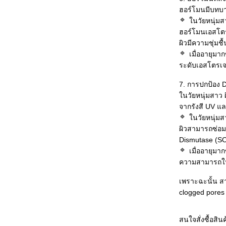
ฮอร์โมนมีบทบา
นวัยหนุ่มส
ฮอร์โมนเอสโต
ผิวมีความชุ่มช
เมื่ออายุมากข
ระดับเอสโตรเจ
7. การปกป้อง D
นวัยหนุ่มสาว 
จากรังสี UV แ
นวัยหนุ่มส
ผิวสามารถซ่อม
Dismutase (SOD
เมื่ออายุมากข
ความสามารถใน
เพราะฉะนั้น สา
clogged pores
สนใจสั่งซื้อสิน