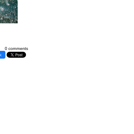
0 comments
k