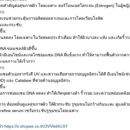
ทสำคัญต่อสุขภาพผิว โดยเฉพาะ ฮอร์โมนเอสโตรเจน (Estrogen) ในผู้หญิ
าว:
รเจนช่วยกระตุ้นการผลิตคอลลาเจนและการไหลเวียนโลหิต
ื้นและกระชับ
ึ้น:
นลดลง โดยเฉพาะในวัยหมดประจำเดือน ทำให้ผิวบางลง แห้ง และเกิดริ้ว
NA ของเซลล์ผิวดีขึ้น
ผิวมีเอนไซม์และกลไกซ่อมแซม DNA ที่แข็งแรง ทำให้สามารถฟื้นตัวจากความ
ละมลภาวะได้เร็วกว่า
าว:
แซมตัวเองจากรังสี UV และความเสียหายจากอนุมูลอิสระได้ดี มีเอนไซม์เช่
) และ Catalase ที่ช่วยต้านอนุมูลอิสระ
ึ้น:
การซ่อมแซม DNA ลดลง ทำให้เกิดจุดด่างดำ ริ้วรอย และความหย่อนคล้
วๆ ต้องหมั่นดูแลสุขภาพผิว ให้ผิวกระชับ รูขุมขนไม่กว้างกันนะคะ ดูแลด้
 refine serum เซรั่มกระชับรูขุมขนโดยเฉพาะ
ค้า
https://s.shopee.co.th/3VVlekKcSY