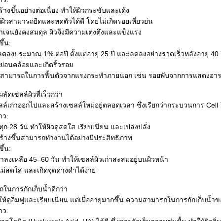
างขึ้นอย่างต่อเนื่อง ทำให้ผิวกระชับและเด้ง
้ผิวสามารถยืดและหดตัวได้ดี โดยไม่เกิดรอยเหี่ยวย่น
เจนยังคงสมดุล ผิวจึงมีความเต่งตึงและแข็งแรง
ึ้น:
ดลงประมาณ 1% ต่อปี ตั้งแต่อายุ 25 ปี และลดลงอย่างรวดเร็วหลังอายุ 40 อ
วหย่อนคล้อยและเกิดริ้วรอ
ามสามารถในการฟื้นตัวจากแรงกระทำภายนอก เช่น รอยพับจากการแสดงอา
ัดเซลล์ผิวที่เร็วกว่า
ลล์เก่าออกไปและสร้างเซลล์ใหม่อยู่ตลอดเวลา ซึ่งเรียกว่ากระบวนการ Cell
าว:
ทุก 28 วัน ทำให้ผิวดูสดใส เรียบเนียน และเปล่งปลั่ง
กสร้างขึ้นสามารถทำงานได้อย่างมีประสิทธิภาพ
ึ้น:
าลงเหลือ 45–60 วัน ทำให้เซลล์ผิวเก่าสะสมอยู่บนผิวหน้า
ไม่สดใส และเกิดจุดด่างดำได้ง่า
ในการกักเก็บน้ำดีกว่า
่วยให้ดูอิ่มฟูและเรียบเนียน แต่เมื่ออายุมากขึ้น ความสามารถในการกักเก็บน้
าว: