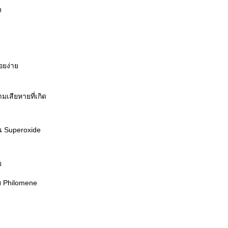
ง
รอยง่า
เสียหายที่เกิด
น Superoxide
อ
วย Philomene