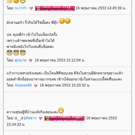
ดย:
กะว่าก๋า
16 พฤษภาคม 2553 14:45:39 น.
ผักสวนครัว รั้วกินได้ใช่มั๊ยคะ พี่ตุ๊ก
ปล. คุณพี่ก๋า เข้าไปในบล็อก2ครั้ง
เพราะเค้าชดเชยที่เมื่อเช้าไม่ได้
พาหมิงหมิงไปวิ่งเล่นที่บล็อคค่ะ
ดย:
ศุภมาศ
16 พฤษภาคม 2553 15:12:04 น.
ก้วกาแฟสวยจังเลยค่ะ เป็นโทนสีที่ชอบเลย ดีจังในสวนมีผักหลายๆอย่างแล้ว
อดตำลึงนี่อ่อนน่าทานมากๆเลย เช้าๆได้ออกมานั่งในสวนแบบนี้สดชื่นนะคะ
ดย:
Ananas99
16 พฤษภาคม 2553 15:20:32 น.
ความสุขอยู่ีที่บ้านแท้จริงเลยนะคะ
ดย: d__d (
มัชชาร
) 16 พฤษภาคม 2553
15:34:33 น.