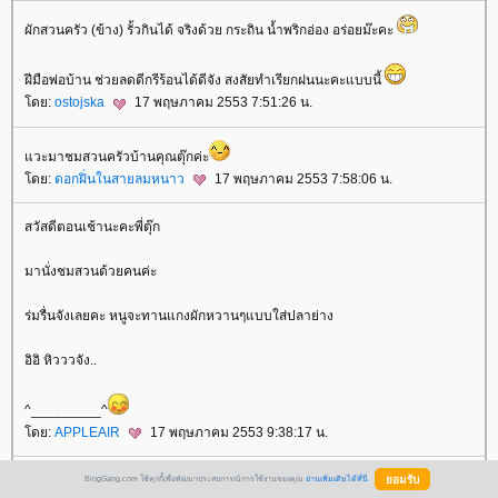
ผักสวนครัว (ข้าง) รั้วกินได้ จริงด้วย กระถิน น้ำพริกอ่อง อร่อยม๊ะคะ
ฝีมือพ่อบ้าน ช่วยลดดีกรีร้อนได้ดีจัง สงสัยทำเรียกฝนนะคะแบบนี้
ดย:
ostojska
17 พฤษภาคม 2553 7:51:26 น.
วะมาชมสวนครัวบ้านคุณตุ๊กค่ะ
ดย:
ดอกฝิ่นในสายลมหนาว
17 พฤษภาคม 2553 7:58:06 น.
สวัสดีตอนเช้านะคะพี่ตุ๊ก
มานั่งชมสวนด้วยคนค่ะ
ร่มรื่นจังเลยคะ หนูจะทานแกงผักหวานๆแบบใส่ปลาย่าง
อิอิ หิวววจัง..
^_________^
ดย:
APPLEAIR
17 พฤษภาคม 2553 9:38:17 น.
อยู่บ้านนี้ไม่อดตาย ^^
BlogGang.com ใช้คุกกี้เพื่อพัฒนาประสบการณ์การใช้งานของคุณ
อ่านเพิ่มเติมได้ที่นี่