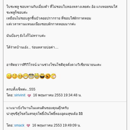
บชะพลู ชอบทานกับเมี่ยงคำ ที่ไม่ชอบใบทองหลางเลยค่ะ อ้อ แกงหอยขมใส่
ชะพลูก็ชอบค่ะ
เหมือนไม่ชอบลูกชิ้นบัวลอยปรากราย ที่ชอบใส่ผักกาดหอม
ต่เวลาทานแหนมเนืองชอบผักกาดหอมมากค่ะ
มันบ๊องๆ ยังไงก็ไม่ทราบค่ะ
ค้ร่าดบ้านเอ๋ง... ร่อนหลายบ่อค่า....
อาทิตยวารสิริวิโรจน์ มานช่วงโชนโชติดุจดั่งดวงวิเชียรฉายนะคะ
ครบทั้งเซ็ทค่ะ...555
ดย:
sirivinit
16 พฤษภาคม 2553 19:34:48 น.
วะมาเบิ่งวิมานในแดนดินของคุณตุ๊กครับ
น่าสุขขีสุโขสโมสรดุจโพธิ์เงินโพธิ์ทองอุดมสุขเด้อ อิอิ
ดย:
smack
16 พฤษภาคม 2553 19:49:09 น.