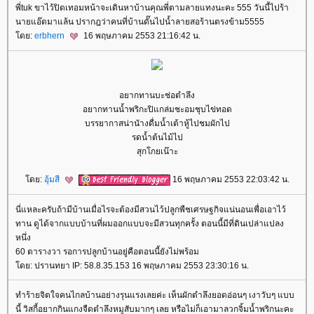
พี่tuk ขาไว้ปิดเทอมหน้าจะเดินหาบ้านคุณพี่ตามลายแทงนะคะ 555 วันนี้ไปร้า
นายแอ๊ดมาแล้น ปรากฎว่าคนที่บ้านดั๊นไปน้ำลายสอร้านตรงข้าม5555
ดย:
erbhern
16 พฤษภาคม 2553 21:16:42 น.
อยากทานบะช่อตำลึง
อยากทานน้ำพริกะปิแกล่มชะอมชุบไข่ทอด
บรรยากาสน่านัางดื่มน้ำเต้าหู้ไปชมผักไป
รดน้ำต้นไม้ไป
สุกโกยเน๊าะ
ดย:
อุ้มสี
16 พฤษภาคม 2553 22:03:42 น.
นี่แหละครับถ้ามีบ้านเมื่อไรจะต้องมีสวนไว้ปลูกพืชเศรษฐกิจแน่นอนเพื่อเอาไว้
ทาน ดูได้จากแบบบ้านที่ผมออกแบบจะมีสวนทุกครั้ง ตอนนี้มีที่ดินเปล่าแปลง
หนึ่ง
60 ตารางวา รอการปลูกบ้านอยู่คือตอนนี้ยังไม่พร้อม
ดย: ปรานทยา IP: 58.8.35.153 16 พฤษภาคม 2553 23:30:16 น.
ทำร้ายจิตใจคนไกลบ้านอย่างรุนแรงเลยค่ะ เห็นผักตำลึงยอดอ่อนๆ เงาวับๆ แบบ
นี้ วิสกี้อยากกินแกงจืดตำลึงหมูสับมากๆ เลย หรือไม่ก็เอามาลวกจิ้มน้ำพริกนะคะ