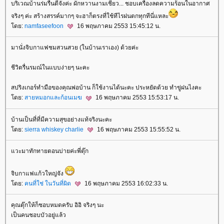
บริเวณบ้านร่มรื่นดีจังค่ะ ผักหวานงามเชียว... ชอบเครื่องลดความร้อนในอากาศ
จริงๆ ค่ะ สร้างสรรค์มากๆ จะฮาก็ตรงที่ใช้ทีไรฝนตกทุกทีนี่แหละ
ดย:
namfaseefoon
16 พฤษภาคม 2553 15:45:12 น.
มานั่งจิบกาแฟชมสวนสวย (ในบ้านเราเอง) ด้วยค่ะ
ชีวิตรื่นรมณ์ในแบบง่ายๆ นะคะ
สปริงเกอร์ทำมือของคุณพ่อบ้าน ก็ใช้งานได้นะคะ ประหยัดด้วย ทำขู่ฝนไงคะ
ดย:
สายหมอกและก้อนเมฆ
16 พฤษภาคม 2553 15:53:17 น.
บ้านเป็นที่ที่มีความสุขอย่างแท้จริงนะคะ
ดย:
sierra whiskey charlie
16 พฤษภาคม 2553 15:55:52 น.
วะมาทักทายตอนบ่ายค่ะพี่ตุ๊ก
จิบกาแฟแก้วใหญ่จัง
ดย:
คนที่ใช่ ในวันที่ผิด
16 พฤษภาคม 2553 16:02:33 น.
คุณตุ๊กให้ก็ชอบหมดครับ อิอิ จริงๆ นะ
เป็นคนชอบบัวอยู่แล้ว