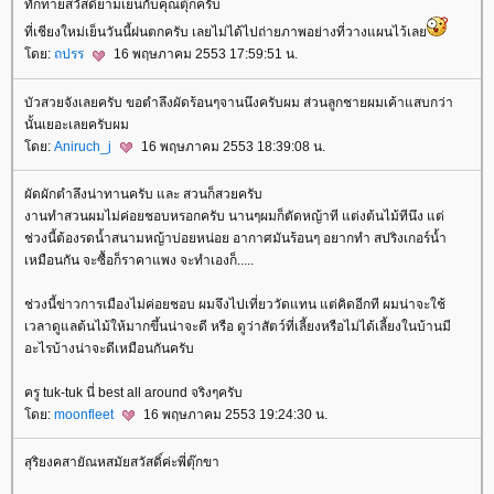
ทักทายสวัสดียามเย็นกับคุณตุ๊กครับ
ที่เชียงใหม่เย็นวันนี้ฝนตกครับ เลยไม่ได้ไปถ่ายภาพอย่างที่วางแผนไว้เล
ดย:
ถปรร
16 พฤษภาคม 2553 17:59:51 น.
บัวสวยจังเลยครับ ขอตำลึงผัดร้อนๆจานนึงครับผม ส่วนลูกชายผมเค้าแสบกว่า
นั้นเยอะเลยครับผม
ดย:
Aniruch_j
16 พฤษภาคม 2553 18:39:08 น.
ผัดผักตำลึงน่าทานครับ และ สวนก็สวยครับ
งานทำสวนผมไม่ค่อยชอบหรอกครับ นานๆผมก็ตัดหญ้าที แต่งต้นไม้ทีนึง แต่
ช่วงนี้ต้องรดน้ำสนามหญ้าบ่อยหน่อย อากาศมันร้อนๆ อยากทำ สปริงเกอร์น้ำ
เหมือนกัน จะซื้อก็ราคาแพง จะทำเองก็.....
ช่วงนี้ข่าวการเมืองไม่ค่อยชอบ ผมจึงไปเที่ยววัดแทน แต่คิดอีกที ผมน่าจะใช้
เวลาดูแลต้นไม้ให้มากขึ้นน่าจะดี หรือ ดูว่าสัตว์ที่เลี้ยงหรือไม่ได้เลี้ยงในบ้านมี
อะไรบ้างน่าจะดีเหมือนกันครับ
ครู tuk-tuk นี่ best all around จริงๆครับ
ดย:
moonfleet
16 พฤษภาคม 2553 19:24:30 น.
สุริยงคสายัณหสมัยสวัสดิ์ค่ะพี่ตุ๊กขา