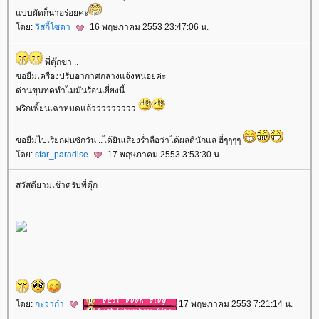
บบผัดก็น่าอร่อยค่ะ
ดย:
วิสกี้โซดา
16 พฤษภาคม 2553 23:47:06 น.
พี่ตุ๊กขา ..
ขอยืมเครื่องปรับอากาศกลางแจ้งหน่อยค่ะ
ด่านขุนทดทำไมมันร้อนเยี่ยงนี้ ...
พริกเพี้ยนเฉาหมดแล้ววววววววว
ขอยืมไปเรียกฝนซักวัน ..ได้ยินเสียงร่ำลือว่าได้ผลดีนักแล ฮี่ๆๆๆๆ
ดย:
star_paradise
17 พฤษภาคม 2553 3:53:30 น.
สวัสดียามเช้าครับพี่ตุ๊ก
ดย:
กะว่าก๋า
17 พฤษภาคม 2553 7:21:14 น.