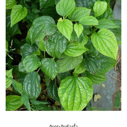
กับกระถินข้างรั้ว