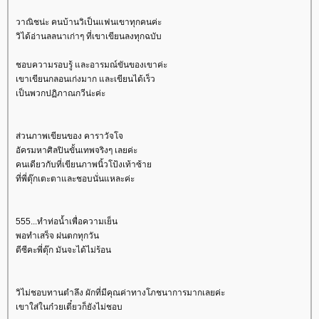
วาณิชน่ะ คนบ้านวิเป็นแฟนเขาทุกคนค่ะ
วิได้อ่านลลนาเก่าๆ ที่เขาเขียนลงทุกฉบับ
ชอบความรอบรู้ และอารมณ์ขันของเขาค่ะ
เขาเขียนกลอนเก่งมาก และเขียนได้เร็ว
เป็นพวกปฏิภาณกวีน่ะค่ะ
ส่วนภาพเขียนของ คาราวัจโจ
อัครมหาศิลปินขั้นเทพจริงๆ เลยค่ะ
คนเดียวกับที่เขียนภาพนิ้วโป้งเท้าซ้า
ที่พี่ตุ๊กเตะตาและชอบนั่นแหละค่ะ
555...ทำท่อน้ำเพื่อความเย็น
พอทำเสร็จ ฝนตกทุกวัน
ดีซีคะพี่ตุ๊ก มันจะได้ไม่ร้อน
วิไม่ชอบทานตำลึง ผักที่มีคุณค่าทางโภชนาการมากเลยค่ะ
เขาใส่ในก๋วยเตี๋ยวก็ยังไม่ชอบ