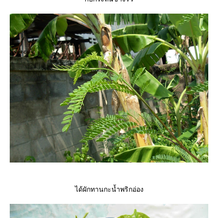
ได้ผักทานกะน้ำพริกอ่อง