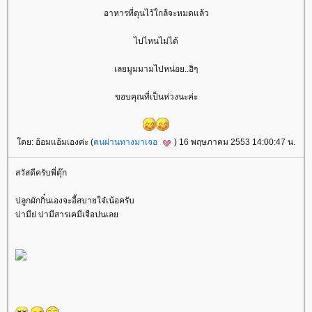
อาหารที่ตุนไว้ใกล้จะหมดแล้ว
ไปไหนไม่ได้
เลยมูมมามไปหน่อย..ฮิๆ
ขอบคุณที่เป็นห่วงนะค่ะ
ดย: อ้อมแอ้มเองค่ะ (
คนผ่านทางมาเจอ
) 16 พฤษภาคม 2553 14:00:47 น.
สวัสดีครับพี่ตุ๊ก
ปลูกผักกิ๋นเองจะอี้สบายใจ๋เน้อครับ
บ่ามีย่ บ่ามีสารเคมีเจือปนเล