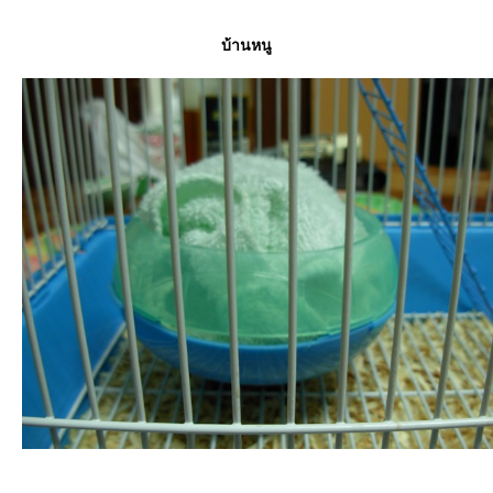
บ้านหนู