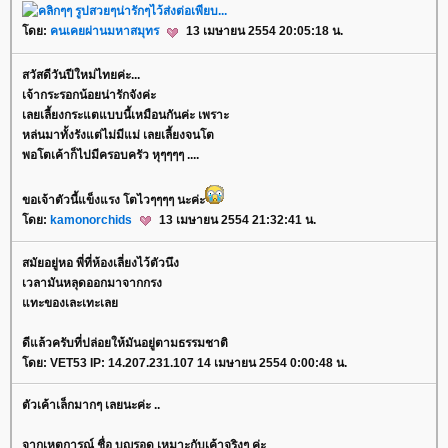
ดย:
คนเคยผ่านมหาสมุทร
13 เมษายน 2554 20:05:18 น.
สวัสดีวันปีใหม่ไทยค่ะ...
เจ้ากระรอกน้อยน่ารักจังค่ะ
เลยเลี้ยงกระแตแบบนี้เหมือนกันค่ะ เพราะ
หล่นมาทั้งรังแต่ไม่มีแม่ เลยเลี้ยงจนโต
พอโตเค้าก็ไปมีครอบครัว หุๆๆๆๆ ....
ขอเจ้าตัวนี้แข็งแรง โตไวๆๆๆๆ นะค่ะ
ดย:
kamonorchids
13 เมษายน 2554 21:32:41 น.
สมัยอยู่หอ พี่ที่ห้องเลี่ยงไว้ตัวนึง
เวลามันหลุดออกมาจากกรง
ทะของเละเทะเล
ดีแล้วครับที่ปล่อยให้มันอยู่ตามธรรมชาติ
ดย: VET53 IP: 14.207.231.107 14 เมษายน 2554 0:00:48 น.
ตัวเค้าเล็กมากๆ เลยนะค่ะ ..
จากเหตุการณ์ ชื่อ บุญรอด เหมาะกับเค้าจริงๆ ค่ะ