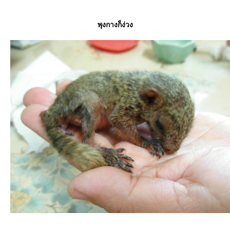
พุงกางก็ง่วง