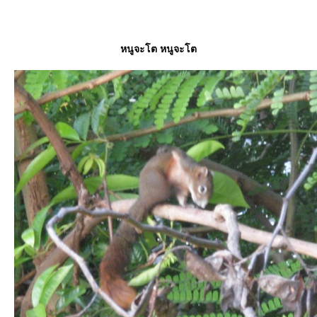
หนูจะโต หนูจะโต