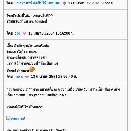
ดย:
มวมาหาที่ฝนเล็บให้แหลมคม
13 เมษายน 2554 14:50:22 น.
ชคดีแล้วที่ได้มาเจอคนใจดี^^
สวัสดีวันปีใหม่ไทยด้วยค่ะพี่
ดย:
coji
13 เมษายน 2554 15:32:00 น.
เลี้ยงตัวเล็กๆจนโตเลยหรือค่ะ
ต้องเอาใจใส่มากเล
ตัวเองเลี้ยงแมวมาหลายตัว
ต่ถ้าเล็กมากๆแบบนี้ที่ต้องป้อนนม
มักจะไม่รอดค่ะ
ดย:
me-o
13 เมษายน 2554 15:56:40 น.
กระรอกน้อยน่ารักมาก อยากเลี้ยงกระรอกเหมือนกันครับ เพราะเห็นเพื่อนคนนึง
เลี้ยงกระรอก 3 ขา (พิการ) มันเชื่องมาก ๆ
สุขสันต์วันปีใหม่ไทยครับ
ปล. ขอบคุณสำหรับคำอวยพรวันเกิดครับ