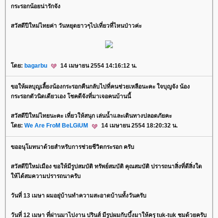
กระรอกน้อยน่ารักจัง
สวัสดีปีใหม่ไทยค่า วันหยุดยาวๆไปเที่ยวที่ไหนป่าวค่ะ
ดย:
bagarbu
14 เมษายน 2554 14:16:12 น.
ขอให้ผลบุญเลี้ยงน้องกระรอกคืนกลับไปที่คนช่วยเหลือนะคะ ใจบุญจัง น้อง
กระรอกตัวนิดเดียวเอง โชคดีจังที่มาเจอคนบ้านนี้
สวัสดีปีใหม่ไทยนะคะ เที่ยวให้สนุก เล่นน้ำและเดินทางปลอดภัยคะ
ดย:
We Are FroM BeLGiUM
14 เมษายน 2554 18:20:32 น.
ขออนุโมทนาด้วยสำหรับการช่วยชีวิตกระรอก ครับ
สวัสดีปีใหม่เมือง ขอให้มีรูปสมบัติ ทรัพย์สมบัติ คุณสมบัติ ปรารถนาสิ่งที่ดีสิ่งใด
ห้ได้สมความปรารถนาครับ
วันที่ 13 เมษา ผมอยุ่บ้านทำความสะอาดบ้านทั้งวันครับ
วันที่ 12 เมษา ที่ผ่านมาไปงาน ปรินส์ มีรูปผมกับบึ้งมาให้ครุ tuk-tuk ชมด้วยครับ