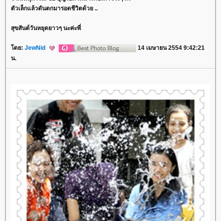
ตัวเล็กแล้วดันตกมารอดชีวิตด้วย ..
สุขสันต์วันหยุดยาวๆ นะค่ะพี่
ดย:
JewNid
14 เมษายน 2554 9:42:21
น.