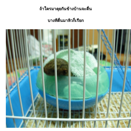
ถ้าใครมาคุยกันข้างบ้านจะตื่น
บางทีตื่นมาหิวก็เรียก