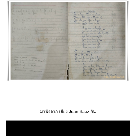
มาฟังจาก เสียง Joan Baez กัน