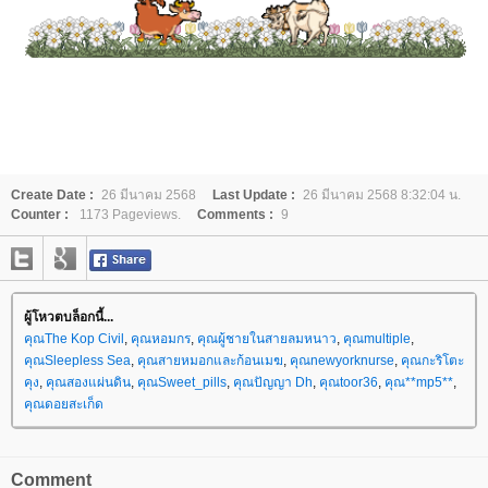
Create Date :
26 มีนาคม 2568
Last Update :
26 มีนาคม 2568 8:32:04 น.
Counter :
1173 Pageviews.
Comments :
9
ผู้โหวตบล็อกนี้...
คุณThe Kop Civil
,
คุณหอมกร
,
คุณผู้ชายในสายลมหนาว
,
คุณmultiple
,
คุณSleepless Sea
,
คุณสายหมอกและก้อนเมฆ
,
คุณnewyorknurse
,
คุณกะริโตะ
คุง
,
คุณสองแผ่นดิน
,
คุณSweet_pills
,
คุณปัญญา Dh
,
คุณtoor36
,
คุณ**mp5**
,
คุณดอยสะเก็ด
Comment