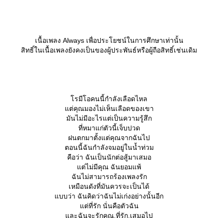
เนื้อเพลง Always เพื่อประโยชน์ในการศึกษาเท่านั้น
สิทธิ์ในเนื้อเพลงยังคงเป็นของผู้ประพันธ์หรือผู้ถือสิทธิ์เช่นเดิม
รมีโอคนนี้กำลังเลือดไหล
ต่คุณมองไม่เห็นเลือดของเขา
มันไม่มีอะไรแต่เป็นความรู้สึก
ที่หมาแก่ตัวนี้เจ็บปวด
ฝนตกมาตั้งแต่คุณจากฉันไป
ตอนนี้ฉันกำลังจมอยู่ในน้ำท่วม
คือว่า ฉันเป็นนักต่อสู้มาเสมอ
ต่ไม่มีคุณ ฉันยอมแพ้
ฉันไม่สามารถร้องเพลงรัก
เหมือนดังที่มันควรจะเป็นได้
บบว่า ฉันคิดว่าฉันไม่เก่งอย่างนั้นอีก
ต่ที่รัก นั่นคือตัวฉัน
ละฉันจะรักคุณ,ที่รัก,เสมอไป