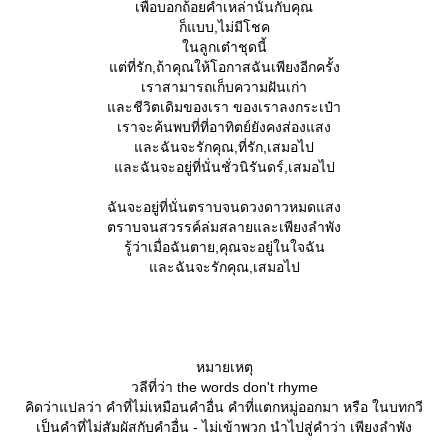
เพื่อบอกถ้อยคำเหล่านั้นกับคุณ
ก็แบบ,ไม่มีโชค
นลูกเต๋าชุดนี้
ต่ที่รัก,ถ้าคุณให้โอกาสฉันเพียงอีกครั้ง
เราสามารถเก็บความฝันเก่า
ละชีวิตเดิมของเรา ของเราลงกระเป๋า
เราจะค้นพบที่ที่อาทิตย์ยังคงส่องแสง
ละฉันจะรักคุณ,ที่รัก,เสมอไป
ละฉันจะอยู่ที่นั่นชั่วนิรันดร์,เสมอไป
ฉันจะอยู่ที่นั่นตราบจนดวงดาวหมดแสง
ตราบจนสวรรค์ล่มสลายและเพียงลำพัง
รู้ว่าเมื่อฉันตาย,คุณจะอยู่ในใจฉัน
ละฉันจะรักคุณ,เสมอไป
หมายเหตุ
วลีที่ว่า the words don't rhyme
คิดว่าแปลว่า คำที่ไม่เหมือนคำอื่น คำที่แตกหมู่ออกมา หรือ ในบทกวี
เป็นคำที่ไม่สัมผัสกับคำอื่น - ไม่เข้าพวก นำไปสู่คำว่า เพียงลำพัง