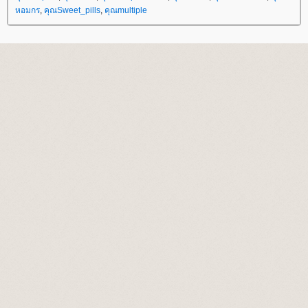
หอมกร
,
คุณSweet_pills
,
คุณmultiple