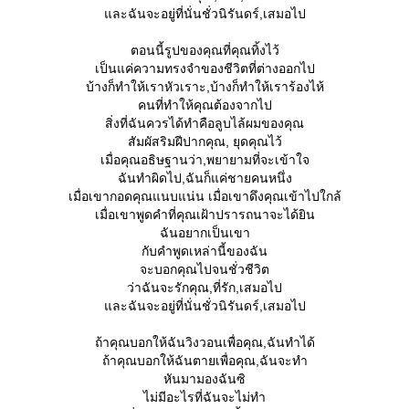
ละฉันจะอยู่ที่นั่นชั่วนิรันดร์,เสมอไป
ตอนนี้รูปของคุณที่คุณทิ้งไว้
เป็นแค่ความทรงจำของชีวิตที่ต่างออกไป
บ้างก็ทำให้เราหัวเราะ,บ้างก็ทำให้เราร้องไห้
คนที่ทำให้คุณต้องจากไป
สิ่งที่ฉันควรได้ทำคือลูบไล้ผมของคุณ
สัมผัสริมฝีปากคุณ, ยุดคุณไว้
เมื่อคุณอธิษฐานว่า,พยายามที่จะเข้าใจ
ฉันทำผิดไป,ฉันก็แค่ชายคนหนึ่ง
เมื่อเขากอดคุณแนบแน่น เมื่อเขาดึงคุณเข้าไปใกล้
เมื่อเขาพูดคำที่คุณเฝ้าปรารถนาจะได้ยิน
ฉันอยากเป็นเขา
กับคำพูดเหล่านี้ของฉัน
จะบอกคุณไปจนชั่วชีวิต
ว่าฉันจะรักคุณ,ที่รัก,เสมอไป
ละฉันจะอยู่ที่นั่นชั่วนิรันดร์,เสมอไป
ถ้าคุณบอกให้ฉันวิงวอนเพื่อคุณ,ฉันทำได้
ถ้าคุณบอกให้ฉันตายเพื่อคุณ,ฉันจะทำ
หันมามองฉันซิ
ไม่มีอะไรที่ฉันจะไม่ทำ