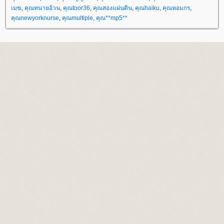
เมฆ
,
คุณทนายอ้วน
,
คุณtoor36
,
คุณสองแผ่นดิน
,
คุณhaiku
,
คุณหอมกร
,
คุณnewyorknurse
,
คุณmultiple
,
คุณ**mp5**