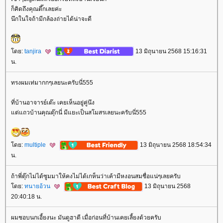
ก็คิดถึงคุณตึ๊กเลยค่ะ
นึกในใจถ้ามีกล้องถ่ายได้น่าจะดี
ดย:
tanjira
13 มิถุนายน 2568 15:16:31
น.
ทรงผมเท่มากกๆเลยนะครับนี่555
ที่บ้านอาจารย์เต๊ะ เคยเห็นอยู่คู่นึง
ต่แถวบ้านคุณตุ๊กนี่ มีแยะเป็นสโมสรเลยนะครับนี่555
ดย:
multiple
13 มิถุนายน 2568 18:54:34
น.
ถ้าพี่ตุ๊กไม่ได้ซูมมาให้คงไม่ได้เกห็นว่าเค้ามีหงอนสมชื่อแน่ๆเลยครับ
ดย:
ทนายอ้วน
13 มิถุนายน 2568
20:40:18 น.
ผมชอบนกเอี้ยงนะ มันดูฮาดี เมื่อก่อนที่บ้านเคยเลี้ยงด้วยครับ