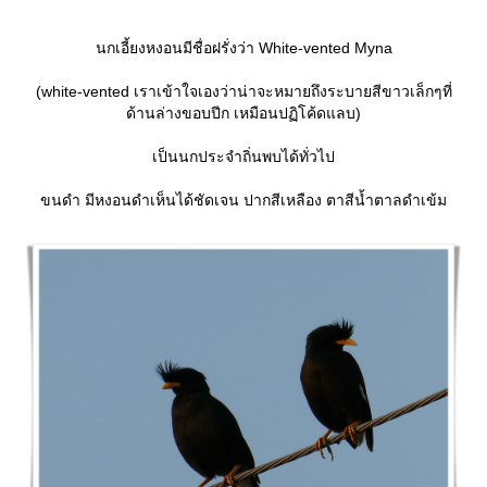
นกเอี้ยงหงอนมีชื่อฝรั่งว่า White-vented Myna
(white-vented เราเข้าใจเองว่าน่าจะหมายถึงระบายสีขาวเล็กๆที่
ด้านล่างขอบปีก เหมือนปฏิโค้ดแลบ)
เป็นนกประจำถิ่นพบได้ทั่วไป
ขนดำ มีหงอนดำเห็นได้ชัดเจน ปากสีเหลือง ตาสีน้ำตาลดำเข้ม