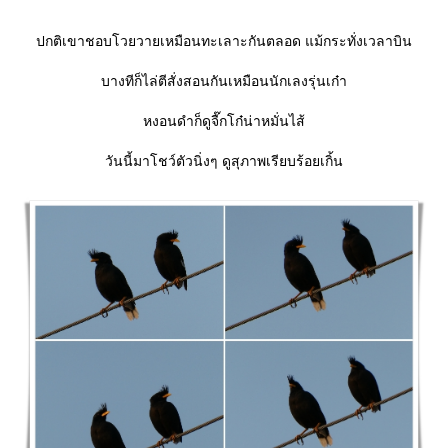
ปกติเขาชอบโวยวายเหมือนทะเลาะกันตลอด แม้กระทั่งเวลาบิน
บางทีก็ไล่ตีสั่งสอนกันเหมือนนักเลงรุ่นเก๋า
หงอนดำก็ดูจื๊กโก๋น่าหมั่นไส้
วันนี้มาโชว์ตัวนิ่งๆ ดูสุภาพเรียบร้อยเกิ้น