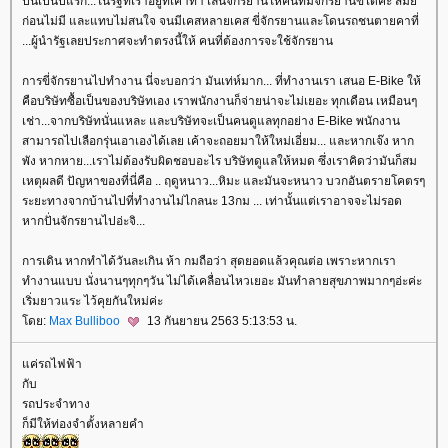
ปีนี้เป็นปีแรก...ในรัฐที่เราอยู่ที่เค้าทำ เลนจักรยานให้คนที่มีจักรยานขี่ได้ค่ะ สมั
ก่อนไม่มี และแทบไม่สนใจ จนมีเคสหลายเคส ขี่จักรยานและโดนรถชนตายคาที่
...ผู้นำรัฐเลยประกาศจะทำตรงนี้ให้ คนที่ต้องการจะใช้จักรยาน
การขี่จักรยานไปทำงาน นี่จะบอกว่า มันเท่ห์มาก... ที่ทำงานเรา เสนอ E-Bike ให้
คือบริษัทซื้อเป็นของบริษัทเอง เราพนักงานก็จ่ายน่าจะไม่เยอะ ทุกเดือน เหมือนๆ
เช่า...จากบริษัทนั่นแหละ และบริษัทจะเป็นคนดูแลทุกอย่าง E-Bike พนักงาน
สามารถไปเลือกรุ่นเอาเองได้เลย เค้าจะถอยมาให้ใหม่เอี่ยม... และหากเจ๊ง หาก
พัง หากหาย...เราไม่ต้องรับผิดชอบอะไร บริษัทดูแลให้หมด ซึ่งเราคิดว่ามันก็สม
เหตุผลดี ปัญหาของที่นี่คือ .. ฤดูหนาว...หิมะ และมันจะหนาว บวกอันตรายโคตรๆ
ระยะทางจากบ้านไปที่ทำงานไม่ไกลนะ 13กม ... เท่านั้นแต่เราอาจจะไม่รอด
หากปั่นจักรยานไปอ่ะจิ...
การเดิน หากทำได้วันละเกิน ห้า กมถือว่า สุดยอดแล้วคุณต่อ เพราะหากเรา
ทำงานแบบ นั่งนานๆทุกๆวัน ไม่ได้เคลื่อนไหวเยอะ มันทำลายสุขภาพมากๆอ่ะค่ะ
เริ่มยาวแระ ไว้คุยกันใหม่ค่ะ
ดย:
Max Bulliboo
13 กันยายน 2563 5:13:53 น.
ค่รถไฟฟ้า
กับ
รถประจำทาง
ก็มีให้ท่องจำตั้งหลายคำ