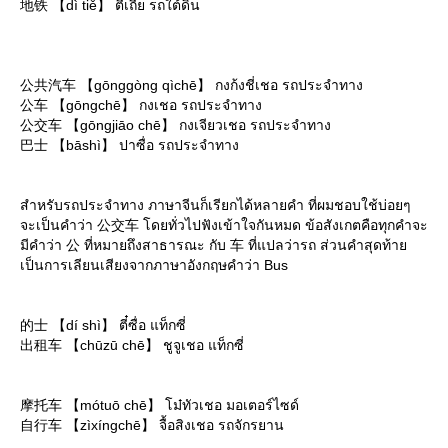
地铁 【dì tiě】 ตี้เถี่ย รถใต้ดิน
公共汽车 【gōnggòng qìchē】 กงก้งชี่เชอ รถประจำทาง
公车 【gōngchē】 กงเชอ รถประจำทาง
公交车 【gōngjiāo chē】 กงเจียวเชอ รถประจำทาง
巴士 【bāshì】 ปาซื่อ รถประจำทาง
สำหรับรถประจำทาง ภาษาจีนก็เรียกได้หลายคำ ที่ผมชอบใช้บ่อยๆ
จะเป็นคำว่า 公交车 โดยทั่วไปฟังเข้าใจกันหมด ข้อสังเกตคือทุกคำจะ
มีคำว่า 公 ที่หมายถึงสาธารณะ กับ 车 ที่แปลว่ารถ ส่วนคำสุดท้า
เป็นการเลียนเสียงจากภาษาอังกฤษคำว่า Bus
的士 【dí shì】 ตี๋ซื่อ แท็กซี่
出租车 【chūzū chē】 ชูจูเชอ แท็กซี่
摩托车 【mótuō chē】 โม๋ทัวเชอ มอเตอร์ไซด์
自行车 【zìxíngchē】 จื้อสิงเชอ รถจักรยาน