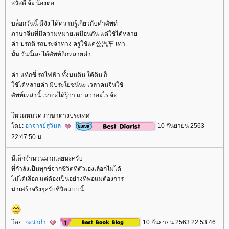
สวัสดี จ้ะ น้องต่อ
บล็อกวันนี้ ดีจัง ได้ความรู้เกี่ยวกับคำศัพท์
ภาษาจีนที่มีความหมายเหมือนกัน แต่ใช้ได้หลา
คำ ปรกติ รถประจำทาง ครูใช้แค่公汽车 เท่า
นั้น วันนี้เลยได้ศัพท์อีกหลายคำ
คำ แท้กซี่ รถไฟฟ้า ทั้งบนดิน ใต้ดิน ก็
ช้ได้หลายคำ มีประโยชน์นะ เวลาคนจีนใช้
ศัพท์เหล่านี้ เราจะได้รู้ว่า แปลว่าอะไร จ้ะ
หวดหมวด ภาษาต่างประเทศ
ดย:
อาจารย์สุวิมล
10 กันยายน 2563
22:47:50 น.
มีเด็กจำนวนมากเลยนะครับ
ที่กำลังเป็นทุกข์จากชีวิตที่ตัวเองเลือกไม่ได้
ไม่ได้เลือก แต่ต้องเป็นอย่างที่พ่อแม่ต้องการ
น่าเศร้าจริงๆครับชีวิตแบบนี้
ดย:
กะว่าก๋า
10 กันยายน 2563 22:53:46