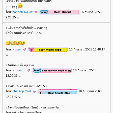
เราก็ต้องการแค่นั้นแหละ กินๆ นอนๆ
บบชิวๆ
ดย:
nonnoiGiwGiw
16 กันยายน 2563
9:28:25 น.
คนจีนชอบขึ้นตี้เถี่ยบ้านเรามากๆ
พักนี้หายหน้าหายตาไปเยอะ
ดย:
หอมกร
16 กันยายน 2563 11:48:17
น.
สวัสดีตอนเที่ยงๆคราบ
ดย:
ทนายอ้วน
16 กันยายน 2563
13:09:36 น.
ดราม่าประท้วงฮ่องกงนะครับ 555
ดย:
The Kop Civil
16 กันยายน 2563
22:27:47 น.
หลังๆฝรั่งชอบศึกษาเรียนรู้มหายานนะครับ
ดยเฉพาะวัชรยานของธิเบต