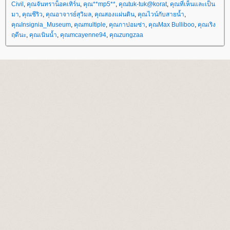
Civil
,
คุณจันทราน็อคเทิร์น
,
คุณ**mp5**
,
คุณtuk-tuk@korat
,
คุณที่เห็นและเป็น
มา
,
คุณชีริว
,
คุณอาจารย์สุวิมล
,
คุณสองแผ่นดิน
,
คุณไวน์กับสายน้ำ
,
คุณInsignia_Museum
,
คุณmultiple
,
คุณกาปอมซ่า
,
คุณMax Bulliboo
,
คุณเริง
ฤดีนะ
,
คุณเนินน้ำ
,
คุณmcayenne94
,
คุณzungzaa