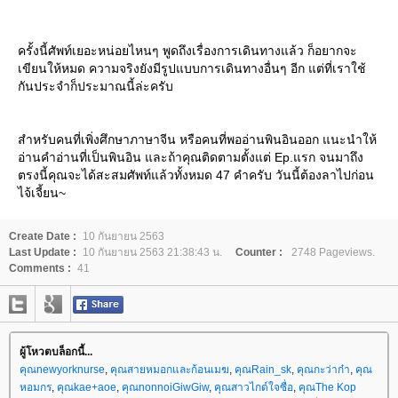
ครั้งนี้ศัพท์เยอะหน่อยไหนๆ พูดถึงเรื่องการเดินทางแล้ว ก็อยากจะ
เขียนให้หมด ความจริงยังมีรูปแบบการเดินทางอื่นๆ อีก แต่ที่เราใช้
กันประจำก็ประมาณนี้ล่ะครับ
สำหรับคนที่เพิ่งศึกษาภาษาจีน หรือคนที่พออ่านพินอินออก แนะนำให้
อ่านคำอ่านที่เป็นพินอิน และถ้าคุณติดตามตั้งแต่ Ep.แรก จนมาถึง
ตรงนี้คุณจะได้สะสมศัพท์แล้วทั้งหมด 47 คำครับ วันนี้ต้องลาไปก่อน
ไจ้เจี้ยน~
Create Date :
10 กันยายน 2563
Last Update :
10 กันยายน 2563 21:38:43 น.
Counter :
2748 Pageviews.
Comments :
41
ผู้โหวตบล็อกนี้...
คุณnewyorknurse
,
คุณสายหมอกและก้อนเมฆ
,
คุณRain_sk
,
คุณกะว่าก๋า
,
คุณ
หอมกร
,
คุณkae+aoe
,
คุณnonnoiGiwGiw
,
คุณสาวไกด์ใจซื่อ
,
คุณThe Kop