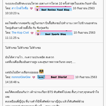
ระบบจะบันทึกคะแนนโหวต เฉพาะการโหวต 10 ครั้งล่าสุดในแต่ละวันเท่านั้น
ดย:
สาวไกด์ใจซื่อ
10 กันยายน 2563
10:10:23 น.
ผมโชคดีมากเลยครับ อยู่ในกรมฯ ปั่นจื้อสิงเชอไปทำงาน เวลาไปข้างนอกส่วน
หญ่เดินทางด้วยตี้เถี่ย กับ ชิงกุ่ยครับ
ดย:
The Kop Civil
10 กันยายน 2563
11:11:25 น.
ม๋ทัวเชอ โม๋ทัวเชอ โม๋ทัวเชอ
มันได้ความไว.. กะความประหยัด สะดวก
ต่ที่แน่คือเสี่ยงอันตรายสูง และสุขภาพจากควันรถ เหอๆ ....
ต่มันไม่มีทางเลือกเน่ออออ
ดย:
nonnoiGiwGiw
10 กันยายน 2563
14:16:48 น.
ผมก็คิดเหมือนกันว่า เค้าน่าจะเรียก BTS ทับศัพท์ไปเลย สั้นๆ ง่ายๆ ทุกคนเข้าใจ
เล
คงเหมือนพี่ญี่ปุ่น ที่บางคำก็มีทั้งศัพท์ภาษาญี่ปุ่น แล้วก็ทับศัพท์ด้ว