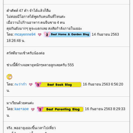
คำศัพท์ 47 คำ จำได้แล้วก็ลืม
ไม่ค่อยมีโอกาสได้พูดกับคนจีนที่ไหนค่ะ
เมื่อวานไปร้านอาหาร คนจีนชาย 4 คน
คุยกันดังมากๆ หูจะแตกเลย สงสัยกำลังภายในเยอะ
ดย:
mcayenne94
14 กันยายน 2563
18:26:48 น.
สวัสดียามเช้าครับน้องต่อ
ช่วงนี้พี่ก๋าเจอพายุหนักๆหลายลูกเลยครับ 555
ดย:
กะว่าก๋า
16 กันยายน 2563 6:56:20
น.
มาเรียนด้วยคนค่ะ
ดย:
kae+aoe
16 กันยายน 2563 8:29:33
น.
จริง..พออายุเยอะขึ้นเวลาไปเที่ยว