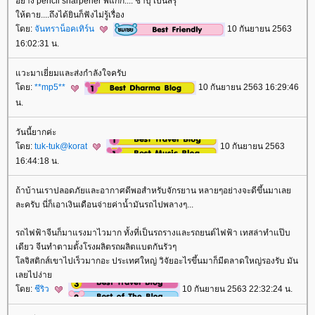
อย่าง pencil sharpener พี่แกก็.... ชาบุ เปนสึรุ
ห้ตาย....ถึงได้ยินก็ฟังไม่รู้เรื่อง
ดย:
จันทราน็อคเทิร์น
10 กันยายน 2563
16:02:31 น.
วะมาเยี่ยมและส่งกำลังใจครับ
ดย:
**mp5**
10 กันยายน 2563 16:29:46
น.
วันนี้ยากค่ะ
ดย:
tuk-tuk@korat
10 กันยายน 2563
16:44:18 น.
ถ้าบ้านเราปลอดภัยและอากาศดีพอสำหรับจักรยาน หลายๆอย่างจะดีขึ้นมาเล
ละครับ นี่ก็เอาเงินเดือนจ่ายค่าน้ำมันรถไปพลางๆ...
รถไฟฟ้าจีนก็มาแรงมาไวมาก ทั้งที่เป็นรถรางและรถยนต์ไฟฟ้า เทสล่าทำแป๊บ
เดียว จีนทำตามตั้งโรงผลิตรถผลิตแบตกันรัวๆ
ลจิสติกส์เขาไปเร็วมากอะ ประเทศใหญ่ วิจัยอะไรขึ้นมาก็มีตลาดใหญ่รองรับ มัน
เลยไปง่า
ดย:
ชีริว
10 กันยายน 2563 22:32:24 น.