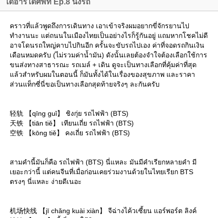
ไดอารี่ได้ศัพท์ Ep.8 นั่งรถ
คราวที่แล้วพูดถึงการเดินทาง เอาเข้าจริงผมอยากขี่จักรยานไป
ทำงานนะ แต่ถนนในเมืองไทยเป็นอย่างไรก็รู้กันอยู่ แถมหากโชคไม่ดี
อาจโดนรถใหญ่คาบไปกินอีก ครั้นจะขับรถไปเอง ค่าที่จอดรถกินเงิน
เดือนหมดครับ (ไม่รวมค่าน้ำมัน) ดังนั้นเลยต้องจำใจต้องเลือกใช้การ
ขนส่งทางสาธารณะ รถเมล์ + เดิน ดูจะเป็นทางเลือกที่คุ้มค่าที่สุด
ล้วสำหรับผมในตอนนี้ ก็มันทั้งได้ในเรื่องของสุขภาพ และราคา
ส่วนแท็กซี่นี่ขอเป็นทางเลือกสุดท้ายจริงๆ ละกันครับ
轻轨 【qīng guǐ】 ชิงกุ่ย รถไฟฟ้า (BTS)
天铁 【tiān tiě】 เทียนเถี่ย รถไฟฟ้า (BTS)
空铁 【kōng tiě】 คงเถี่ย รถไฟฟ้า (BTS)
สามคำนี้มันก็คือ รถไฟฟ้า (BTS) นี่แหละ มันมีคำเรียกหลายคำ มี
เยอะกว่านี้ แต่คนจีนที่เมื่อก่อนเคยร่วมงานด้วยในไทยเรียก BTS
ตรงๆ นี่แหละ ง่ายดีเนอะ
机场快线 【jī chǎng kuài xiàn】 จีฉ่างไค้วเซี้ยน แอร์พอร์ต ลิงค์