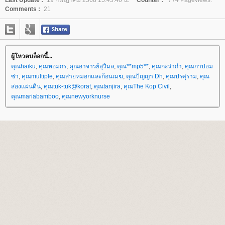
Last Update :
19 กรกฎาคม 2568 15:45:46 น.
Counter :
774 Pageviews.
Comments :
21
ผู้โหวตบล็อกนี้...
คุณhaiku
,
คุณหอมกร
,
คุณอาจารย์สุวิมล
,
คุณ**mp5**
,
คุณกะว่าก๋า
,
คุณกาปอม
ซ่า
,
คุณmultiple
,
คุณสายหมอกและก้อนเมฆ
,
คุณปัญญา Dh
,
คุณปรศุราม
,
คุณ
สองแผ่นดิน
,
คุณtuk-tuk@korat
,
คุณtanjira
,
คุณThe Kop Civil
,
คุณmariabamboo
,
คุณnewyorknurse