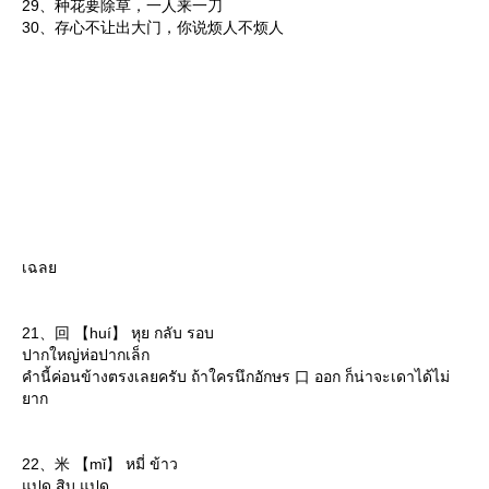
29、种花要除草，一人来一刀
30、存心不让出大门，你说烦人不烦人
เฉล
21、回 【huí】 หุย กลับ รอบ
ปากใหญ่ห่อปากเล็ก
คำนี้ค่อนข้างตรงเลยครับ ถ้าใครนึกอักษร 口 ออก ก็น่าจะเดาได้ไม่
าก
22、米 【mǐ】 หมี่ ข้าว
ปด สิบ แปด