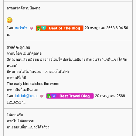
อรุณสวัสดิ์ครับน้องต่อ
ดย:
กะว่าก๋า
20 กรกฎาคม 2568 6:04:56
น.
สวัสดีค่ะคุณต่อ
จากบล็อก เม้นท์คุณต่อ
คิดถึงตอนเรียนมัธยม อาจารย์เคยให้นักเรียนอธิบายสำนวนว่า "นกตื่นเช้าได้กิน
หนอน"
มีคนตอบได้ไม่กี่คนเอง - เราตอบไม่ได้ค่ะ
ภาษาฝรั่งก็มี
The early bird catches the worm
ภาษาจีนก็คงมีนะคะ
ดย:
tuk-tuk@korat
20 กรกฎาคม 2568
12:16:52 น.
ช่เลยครับ
หากไม่ใช่สัจธรรม
มันย่อมเปลี่ยนแปลงได้จริงๆ