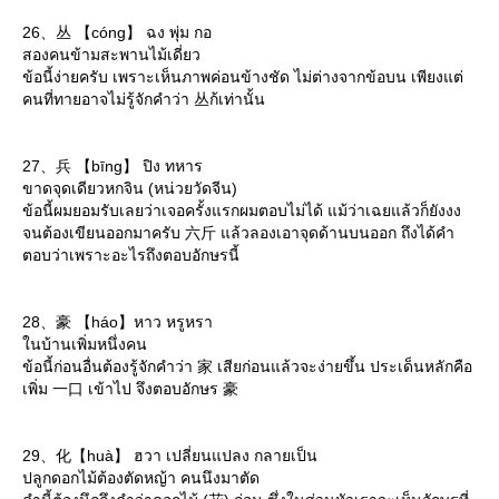
26、丛 【cóng】 ฉง พุ่ม กอ
สองคนข้ามสะพานไม้เดี่ยว
ข้อนี้ง่ายครับ เพราะเห็นภาพค่อนข้างชัด ไม่ต่างจากข้อบน เพียงแต่
คนที่ทายอาจไม่รู้จักคำว่า 丛ก้เท่านั้น
27、兵 【bīng】 ปิง ทหาร
ขาดจุดเดียวหกจิน (หน่วยวัดจีน)
ข้อนี้ผมยอมรับเลยว่าเจอครั้งแรกผมตอบไม่ได้ แม้ว่าเฉยแล้วก็ยังงง
จนต้องเขียนออกมาครับ 六斤 แล้วลองเอาจุดด้านบนออก ถึงได้คำ
ตอบว่าเพราะอะไรถึงตอบอักษรนี้
28、豪 【háo】หาว หรูหรา
นบ้านเพิ่มหนึ่งคน
ข้อนี้ก่อนอื่นต้องรู้จักคำว่า 家 เสียก่อนแล้วจะง่ายขึ้น ประเด็นหลักคือ
เพิ่ม 一口 เข้าไป จึงตอบอักษร 豪
29、化【huà】 ฮวา เปลี่ยนแปลง กลายเป็น
ปลูกดอกไม้ต้องตัดหญ้า คนนึงมาตัด