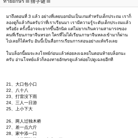
ทายอักษร III 猜字谜 III
มาถึงตอนที่ 3 แล้ว อย่างที่เคยบอกมันเป็นเกมสำหรับเด็กประถม เราก็
ลองดูก็แล้วกันครับว่าที่เราเรียนมา เรามีความรู้ระดับเด็กประถมแล้ว
หรือยัง ครั้งนี้อาจจะยากขึ้นอีกนิด แต่ไม่ยากเกินความสามารถของ
คนที่เรียนภาษาจีนหรอก ใครที่ไม่ได้เรียนภาษาจีนหลงเข้ามาก็ผ่าน
ไปเลยก็ได้ครับ อันนี้เป็นสื่อการเรียนการสอนอย่างแท้จริงเล
นบล็อกนี้ผมจะลงโจทย์ก่อนแล้วค่อยลงเฉลยในตอนท้ายบล็อกนะ
ครับ อ่านโจทย์แล้วก็ลองทายอักษรดูแล้วค่อยไปดูเฉลยอีกที
21、大口包小口
22、八十八
23、打雷没下雨
24、三人一日游
25、上小下大
26、两人过独木桥
27、差一点六斤
28、家中添一口