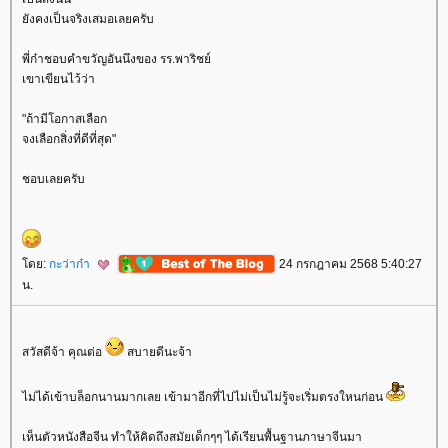
ังคงเป็นจริงเสมอเลยครับ
พี่ก๋าชอบคำขวัญอันนึงของ รร.พาริชย์
เขาเขียนไว้ว่า
"ถ้ามีโอกาสเลือก
จงเลือกสิ่งที่ดีที่สุด"
ชอบเลยครับ
ดย:
กะว่าก๋า
24 กรกฎาคม 2568 5:40:27
น.
สวัสดีจ้า คุณต่อ
สบายดีนะจ้า
ไม่ได้เข้าบล็อกนานมากเลย เข้ามาอีกที่ไปไม่เป็นไม่รู้จะเริ่มตรงใหนก่อน
เห็นตัวหนังสือจีน ทำให้คิดถึงสมัยเด็กๆๆ ได้เรียนพื้นฐานภาษาจีนมา