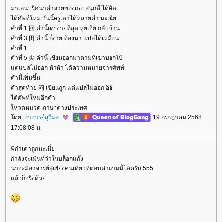
มาเล่นปริศนาคำทายของเธอ สนุกดี ได้คิด
ได้ศัพท์ใหม่ วันนี้ครูเดาได้หลายคำ นะเนี่
คำที่ 1 回 คำนี้เดาง่ายที่สุด หุยเจีย กลับบ้าน
คำที่ 3 田 คำนี้ ก็ง่าย ท้องนา แปลได้เหมือน
คำที่ 1
คำที่ 5 尖 คำนี้ เขียนออกมาตามที่เขาบอกใบ้
ต่แปลไม่ออก ห้าห้า ได้ความหมายจากศัพท์
คำนี้เพิ่มขึ้น
คำสุดท้าย 闷 เขียนถูก แต่แปลไม่ออก อิอิ
ได้ศัพท์ใหม่อีกคำ
หวดหมวด ภาษาต่างประเทศ
ดย:
อาจารย์สุวิมล
19 กรกฎาคม 2568
17:08:08 น.
พี่ก๋าเดาถูกนะเนี่
กำลังจะเม้นท์ว่าในบล็อกแก๊ง
น่าจะมีอาจารย์สุเพียงคนเดียวที่ตอบคำถามนี้ได้ครับ 555
ล้วก็จริงด้ว