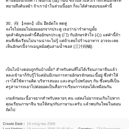
คำนี้ต้องนึกถึงคำว่าดอกไม้ (花) ก่อน ซึ่งในส่วนหัวเราจะเห็นอักษรที่
หมายถึงต้นหย้า ถ้าเรานำในส่วนนี้ออก ก็จะได้คำตอบของคำนี้
30、闷 【mèn】เมิ่น อึดอัดใจ หดหู่
จงใจไม่ยอมไม่ยอมออกจากประตู เธอว่าน่ารำคาญมั้
จุดสำคัญของคำนี้คืออักษรประตู (门) กับอักษรหัวใจ (心) แต่คำนี้ถ้า
คนที่เพิ่งเรียนไม่นานน่าจะไม่รู้ แต่ถ้าเคยไปร้านอาหาร อาจจะเค
เห็นอักษรนี้จากเมนูหม้อตุ๋นสามน้ำซอส (三汁闷锅)
เป็นไงบ้างตอบถูกกันบ้างมั้ย? สำหรับคนที่ไม่ได้เรียนภาษาจีนแล้ว
หลงเข้ามาก็รับรู้ไว้แค่มันมีเกมการทายอักษรลักษณะนี้อยู่ ซึ่งทำให้
เราได้ใช้ความคิด บริหารสมอง และสนุกไปพร้อมๆ กัน ซึ่งคนที่เป็น
ครูสามารถเอาไปต่อยอดเป็นสื่อการเรียนการสอนได้เหมือนกัน
เกมลักษณะนี้อาจยากสำหรับหลายๆ คน แต่คงไม่ยากจนเกินไปหาก
คุณเรียนภาษาจีน ขอให้สนุกกับภาษานะครับ แล้วพบกันใหม่ในตอน
ถัดไป
Create Date :
19 กรกฎาคม 2568