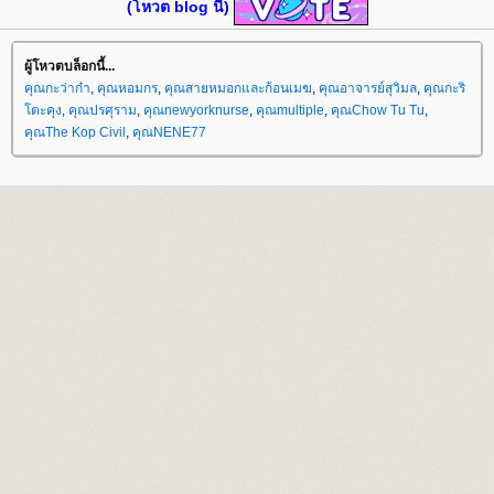
(โหวต blog นี้)
ผู้โหวตบล็อกนี้...
คุณกะว่าก๋า
,
คุณหอมกร
,
คุณสายหมอกและก้อนเมฆ
,
คุณอาจารย์สุวิมล
,
คุณกะริ
ตะคุง
,
คุณปรศุราม
,
คุณnewyorknurse
,
คุณmultiple
,
คุณChow Tu Tu
,
คุณThe Kop Civil
,
คุณNENE77