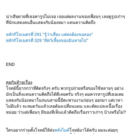
น่าเสียดายที่เธอหารูปไม่เจอ เจอแต่ผลงานของเพื่อนๆ เลยดูรูปเก่าๆ
ที่นักแสดงคนอื่นแสดงกับน้องหมา แทนความคิดถึง
หลักกิโลเมตรที่ 291 "รู้ว่าเสี่ยง แต่คงต้องขอลอง"
หลักกิโลเมตรที่ 329 "สัตว์เลี้ยงของฉันหายไป"
END
คุยกันท้ายเรื่อง
จทย์นี้ยากกว่าที่คิดจริงๆ ครับ พวกรูปถ่ายหรือของใช้หลายๆ อย่าง
มักเป็นสิ่งแทนความคิดถึงได้ดีเลยครับ จริงๆ ผมควรหารูปที่เธอเค
สดงกับน้องหมาในถนนสายนี้มีตะพาบงานก่อนๆ ออกมา แต่เวลา
ไม่มีแล้ว จะหมดวันแล้วเลยต้องเปลี่ยนแผน และดัดแปลงเนื้อเรื่อง
หน่อย ว่าแต่เพื่อนๆ มีของที่เห็นแล้วคิดถึงเรื่องราวเก่าๆ บ้างหรือไม่?
ครอยากร่วมตั้งโจทย์ให้ส่ง
หลังไมค์
จทย์มาได้ครับ ผมจะค่อยๆ