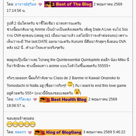
ดย:
อาจารย์สุวิมล
2 พฤษภาคม 2569
17:14:56 น.
รูปที่ 2 นั่นใครครับ ขาชี้โด่เชียว น่าสงสารนะครับ
ช่วงนี้ผมกลับมาดู Anime เป็นบ้างเป็นหลังเลยครับ เพิ่งดู Date A Live จบไป 5ss
รวบ OVA ทุกตอน (เคยดู ss1 เมื่อนานมาแล้ว แต่ไม่นึกว่าจะทำต่อจนจบ) เพราะ
เห็นว่าจะมี The last DATE ออกมาน่ะครับ Kurumi นี่คือน่ารักสุดๆ ยิ่งตอน OVA
หลัง ss2 นี่...ทำเอาใจละลายจริงๆครับ
พอดูจบปุ๊บนี่ยาวเลย ไปกดดู the Quintessential Quintuplets ต่ออีก น้อง Miku นี่
ก็น่ารักอีกละ ช่วงนี้หลงสาว anime แบบโงหัวไม่ขึ้นเลยครับ 55555+
จริงๆ season นี้ผมก็กำลังตาม Class de 2 Banme ni Kawaii Onanoko to
Tomodachi ni Natta อยู่ (ชื่อยาวจริงๆ!!
) กับ i want to end this love game
อยู่ด้วยครับ 555+ (แนวนี้นี่ของชอบเลยครับ
)
ดย:
กะริโตะคุง
2 พฤษภาคม 2569
18:06:57 น.
ขอบคุณจ้าคุณต่อ
ดย:
หอมกร
3 พฤษภาคม 2569 5:46:22