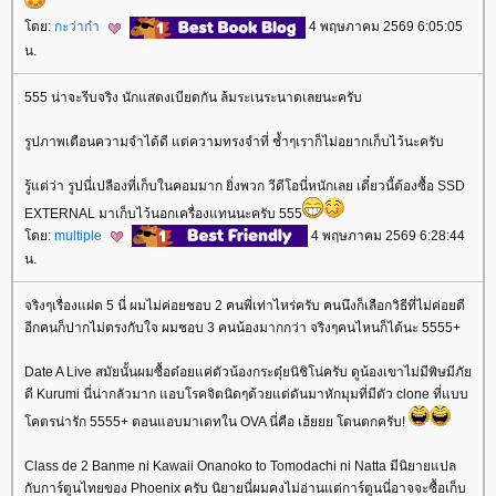
ดย:
กะว่าก๋า
4 พฤษภาคม 2569 6:05:05
น.
555 น่าจะรีบจริง นักแสดงเบียดกัน ล้มระเนระนาดเลยนะครับ
รูปภาพเตือนความจำได้ดี แต่ความทรงจำที่ ช้ำๆเราก็ไม่อยากเก็บไว้นะครับ
รู้แต่ว่า รูปนี่เปลืองที่เก็บในคอมมาก ยิ่งพวก วีดีโอนี่หนักเลย เดี๋ยวนี้ต้องซื้อ SSD
EXTERNAL มาเก็บไว้นอกเครื่องแทนนะครับ 555
ดย:
multiple
4 พฤษภาคม 2569 6:28:44
น.
จริงๆเรื่องแฝด 5 นี่ ผมไม่ค่อยชอบ 2 คนพี่เท่าไหร่ครับ คนนึงก็เลือกวิธีที่ไม่ค่อยดี
อีกคนก็ปากไม่ตรงกับใจ ผมชอบ 3 คนน้องมากกว่า จริงๆคนไหนก็ได้นะ 5555+
Date A Live สมัยนั้นผมซื้อด๋อยแค่ตัวน้องกระตุ๋ยนิชิโน่ครับ ดูน้องเขาไม่มีพิษมีภั
ดี Kurumi นี่น่ากลัวมาก แอบโรคจิตนิดๆด้วยแต่ดันมาหักมุมที่มีตัว clone ที่แบบ
คตรน่ารัก 5555+ ตอนแอบมาเดทใน OVA นี่คือ เฮ้ยยย โดนตกครับ!
Class de 2 Banme ni Kawaii Onanoko to Tomodachi ni Natta มีนิยายแปล
กับการ์ตูนไทยของ Phoenix ครับ นิยายนี่ผมคงไม่อ่านแต่การ์ตูนนี่อาจจะซื้อเก็บ