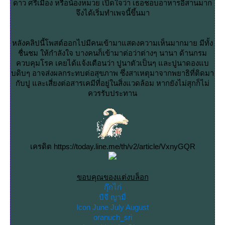
ดาว ศรีเมือง หรือน้องหมวย เปิดใจว่า เธอชอบอาหารอีสานมาก
จึงได้เริ่มทำเพจนี้ขึ้นมา
หลังคลิปนี้โพสต์ออกไปมีคนเข้ามาแสดงความเห็นมากมาย มีทั้ง
ชื่นชม ให้กำลังใจ บางคนก็เข้ามาต่อว่าต่างๆ นานา ด้านกรม
ควบคุมโรค เคยได้แจ้งเตือนว่า ปูนาตัวเป็นๆ และปูนาดองแบ
บดิบๆ อาจส่งผลกระทบต่อสุขภาพ ซึ่งสาเหตุมาจากพยาธิที่ติดมา
กับปู และเสี่ยงต่อสารเคมีที่อยู่ในสิ่งแวดล้อม หากยังไม่สุกก็ไม่
ควรรับประทาน
เครดิต https://today.line.me/th/v2/article/VxnyGQR
ขอบคุณของแต่งบล็อก
กุ๊กไก่
บีจี ญามี่
Icon June July August
oranuch_sri