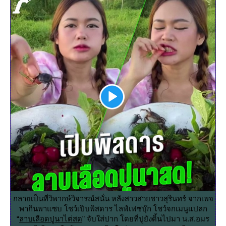
กลายเป็นที่วิพากษ์วิจารณ์สนั่น หลังสาวสวยชาวสุรินทร์ จากเพจ
พากินพาแซบ โชว์เปิบพิสดาร ไลฟ์เฟซบุ๊ก โชว์จกเมนูแปลก
“
ลาบเลือดปูนาไต่สด
” จับใส่ปาก โดยที่ปูยังดิ้นไปมา น.ส.อมร