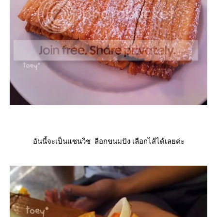
อันนี้จะเป็นแซนวิช ลือกขนมปัง เลือกไส้ได้เลยค่ะ