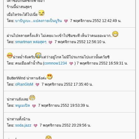
เค้าชอบกินคีชกะพายอ่า
ร้านนี้น่าสนสุดๆ
เมื่อไหร่จะได้ไปเนี่
ดย:
บาบิบูเบะ...แปลงกายเป็นบูริน
7 พฤศจิกายน 2552 12:42:49 น.
ผ่านไปหลายครั้งแล้ว ไม่เคยแวะเข้าไปชิมซะที เห็นว่าคนเยอะมาก..
ดย:
smartman หล่อสุดๆ
7 พฤศจิกายน 2552 12:56:10 น.
น่าหม่ำจังครับ
ต่ว่าอยู่ไกล ไม่มีโปรแกรมไปแถวนั้นดว้ยซิ
ดย: คนเมืองตำน้ำกิน (
comnow1234
) 7 พฤศจิกายน 2552 16:59:31 น.
ButterWind น่าทานจังค่ะ
ดย:
oRanGIsM
7 พฤศจิกายน 2552 17:35:40 น.
น่าทานจังเล
ดย:
หนูเมเปิล
7 พฤศจิกายน 2552 19:53:39 น.
น่าทานทั้งน้าน
ดย:
soda.jazz
7 พฤศจิกายน 2552 20:29:56 น.