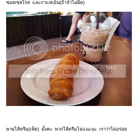
ซอสเซสโรล และกาแฟเย็น(ถ้าจำไม่ผิด)
พายไส้ครีม(เห็ด) มั้งคะ พวกไส้ครีมไม่แนะนะ เราว่าไม่อร่อ