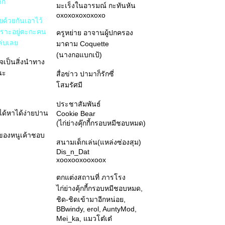
าก
มะเร็งในอารมณ์ กะทันหัน
oxoxoxoxoxoxo
ยด้วยกันเอาไว้
เพราะอยู่ตะกะคน
ครูหย่าย อาจานผู้ปกครอง
แล่บเล
มาดาม Coquette
(นางกอแบกเป้)
วใจเป็นสิ่งนำทาง
้นะ
สื่อข่าว ปามาก็รักซี่
สมรัศมี
ประชาสัมพันธ์
่ได้หาได้ง่ายปาน
Cookie Bear
(ไก่ย่างคุ๊กกี้กรอบหมีชอบหมด)
ีของหนูเค้าชอบ
สนามเด็กเล่น(แหล่งซ่องสุม)
Dis_n_Dat
xooxooxooxoox
ตกแต่งสถานที่ ภารโรง
ไก่ย่างคุ้กกี้กรอบหมีชอบหมด,
ชิด-ชิดเข้ามาอีกหน่อย,
BBwindy, erol, AuntyMod,
Mei_ka, แมวโต๋เต๋