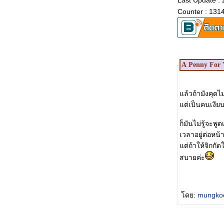
ครูผมสอนว่า คนที่เป็น "ตัวแสบ" เขาเรียกว่า "A
Last Update : 
pain in a neck"
Counter : 131
เมื่อชาวต่างชาติ comment ว่าที่คุณทำนั้น non-
sense
เมื่ออยากจะบอกเป็นภาษาปะกิต ว่า เราก็เคยเจอ
เหตุการ์ณ ครือๆ กันเนี่ย จะบอกว่างัยดี
เจออาจารย์ที่พูดภาษาอังกฤษเร็วมากๆ จะทำงั
A Penny For 
ดี?
อยากรู้ว่าทำไมเขาถึงเรียกประเทศตุรกีว่า ไก่
งวง
ล้วถ้ามังคุดไม
การใช้ภาษาอังกฤษของเราๆ จากมุมมองของ
ต่เป็นคนเงียบ
Angy
เตรียมสัมภาษณ์(เป็นภาษาอังกฤษ)เข้างาน
ก็มันไม่รู้จะพูด
อย่างไรดี
เวลาอยู่ต่อหน
เวลาโทรศัพท์ English speaker โทรมาจะทำยัง
ต่ถ้าให้จิกกั
ไง
สบายค่ะ
บบว่าอ่อนภาษาอะค่ะ ไม่รู้จะคุยอะไรกะฝรั่งดี
ทำยังไงคนไทยจะเลิกเห่อ ACCENTและหันมา
สนใจการสื่อทางความคิด
ดย:
mungk