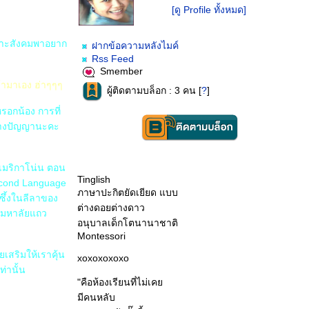
[ดู Profile ทั้งหมด]
พราะสังคมพาอยาก
ฝากข้อความหลังไมค์
Rss Feed
Smember
้ามาเอง ฮ่าๆๆๆ
ผู้ติดตามบล็อก : 3 คน [
?
]
รอกน้อง การที่
นทางปัญญานะคะ
่อเมริกาโน่น ตอน
Tinglish
Second Language
ภาษาปะกิตยัดเยียด แบบ
บซึ้งในลีลาของ
ต่างดอยต่างดาว
จะมหาลัยแถว
อนุบาลเด็กโตนานาชาติ
Montessori
เสริมให้เราคุ้น
xoxoxoxoxo
่านั้น
"คือห้องเรียนที่ไม่เค
มีคนหลับ