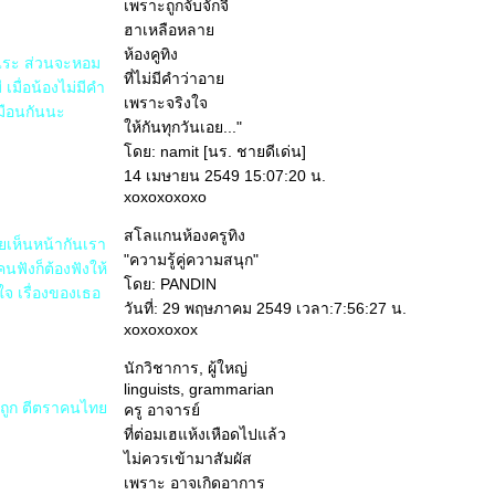
เพราะถูกจับจั๊กจี้
ฮาเหลือหลา
ห้องคูทิง
กแระ ส่วนจะหอม
ที่ไม่มีคำว่าอา
เมื่อน้องไม่มีคำ
เพราะจริงใจ
หมือนกันนะ
ห้กันทุกวันเอย..."
ดย: namit [นร. ชายดีเด่น]
14 เมษายน 2549 15:07:20 น.
xoxoxoxoxo
อยู่ดี
สโลแกนห้องครูทิง
เคยเห็นหน้ากันเรา
"ความรู้คู่ความสนุก"
คนฟังก็ต้องฟังให้
ดย: PANDIN
ใจ เรื่องของเธอ
วันที่: 29 พฤษภาคม 2549 เวลา:7:56:27 น.
xoxoxoxox
นักวิชาการ, ผู้ใหญ่
linguists, grammarian
ดูถูก ตีตราคนไท
ครู อาจารย์
ที่ต่อมเฮแห้งเหือดไปแล้ว
ไม่ควรเข้ามาสัมผัส
เพราะ อาจเกิดอาการ