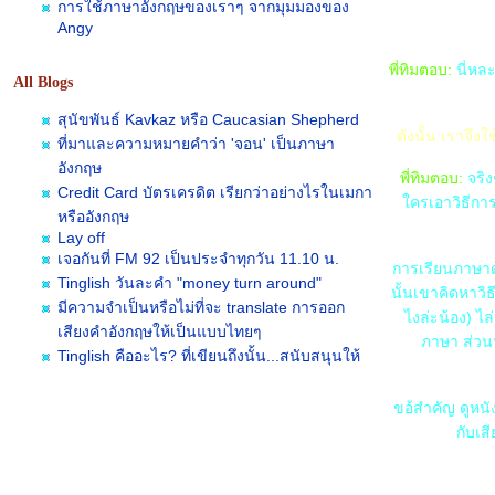
การใช้ภาษาอังกฤษของเราๆ จากมุมมองของ
Angy
พี่ทิมตอบ:
นี่หล
All Blogs
สุนัขพันธ์ Kavkaz หรือ Caucasian Shepherd
ดังนั้น เราจึงใ
ที่มาและความหมายคำว่า 'จอน' เป็นภาษา
อังกฤษ
พี่ทิมตอบ:
จริ
Credit Card บัตรเครดิต เรียกว่าอย่างไรในเมกา
ครเอาวิธีการ
หรืออังกฤษ
Lay off
เจอกันที่ FM 92 เป็นประจำทุกวัน 11.10 น.
การเรียนภาษาด้
Tinglish วันละคำ "money turn around"
นั้นเขาคิดหาวิ
มีความจำเป็นหรือไม่ที่จะ translate การออก
ไงล่ะน้อง) ไล
เสียงคำอังกฤษให้เป็นแบบไทยๆ
ภาษา ส่วนห
Tinglish คืออะไร? ที่เขียนถึงนั้น...สนับสนุนให้
ช้ หรือว่า จะบอกให้เลิกใช้?
รับ TAG แบบ Q&A ถามมา-ตอบไป style คู ทิง
ขอ้สำคัญ ดูหนั
Tinglish
กับเส
Ku Ting ยอม ก้มหน้าเปิดใจ รับ "กระแทก (Tag)"
บบ Open Session
Ku Ting RETURNS!!!!!!