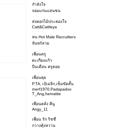
กำลังใจ
จอมแก่นแสนซน
ส่งดอกไม้ประคองใจ
Catt&Cattleya
หน.Hot Male Recruitters
จันทร์สว
เพื่อนครู
ตะเกียงแก้ว
ปิ่นเดือน ครูดอ
เพื่อนคุ
P.TA, เป้เมจิก,เข็มขัดสั้น
merf1970,Padapadoo
T_Ang,hematite
เพื่อนคลั่ง คีนู
Angy_11
เพื่อน รัก ริชชี่
กวางตุ้งหวาน