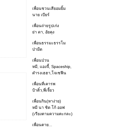
เพื่อนชวนเสียอมยิ้ม
นาย เบียร์
เพื่อนถ่ายรูปเก่ง
่า ดา, อัยคุง
เพื่อนธรรมะธรรโม
ป่ามืด
เพื่อนป่วน
หมี, แองจี้, Spaceship,
ดำรงเฮฮา,โจเซฟีน
เพื่อนที่เคารพ
ป้าติ๋ว,พี่เจี้ยว
เพื่อนกิน(หาง่าย)
หมี นา ชิด โก้ ออฟ
(เรียงตามความตะกละ)
เพื่อนตาย...