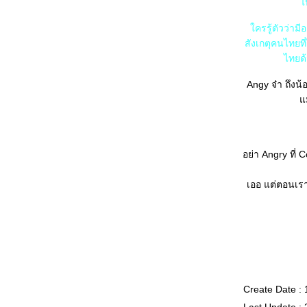
ไ
ิงไทยเป็นคนง่ายๆ" ใช้ป่ะคู?
บอกว่า "เกินหน้าเกินตา"และ "ศัตรูหมายเลข
ครรู้ตัวว่ามี
หนึ่งของยู" เป็นปะกิตว่าอย่างไร?
สังเกตุคนไทยที
ที่ชิด-ชิดปะกาศว่า "ซังวู หนะ fan ชิด" คำว่า
ไทยด้
fan เป็นงัยมางัย?
คำว่า MENU แปลว่าอะไรแน่?
Angy จ๋า ถึงน้
พูดเป็นปะกิตว่า "คนพูดตรงไปตรงมา" และ
ม
"หน้าไหว้หลังหลอก" ว่างัยดี?
มีคนหลังไมค์มาถามว่า "จะว่าใครสักคนเป็นปะ
กิตว่า ชอบยุให้รำ ตำให้รั่ว เนี่ย จะพูดว่าไง?
อย่า Angry ที่
คุณหญิง ภาษาอังกฤษว่าไง?
Pretty หมายถึงอะไร?
เออ แต่ตอนเรา
Chic, Chill, Cool และ Hot แปลว่าอะไรมั่ง?
บอกเพื่อนชาวอังกฤษว่า "Ta-ta Young go inter"
ทำไมเค้าไม่เข้าใจอ่ะ?
"มีคนพูดว่าพวกหนูอ่ะ Low profile น่ะค่ะ"
English speakers เขารักษาหน้ากันยังงัย?
เมื่อคำแปลตรงว่า เกรงใจ ไม่มีในภาษาปะกิต
จะสรุปว่า ความเกรงใจ ไม่มีในวัฒนธรรมตะวัน
Create Date : 
ตกได้หรือไม่?