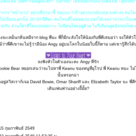
ปเดินเล่น Siam Paragon ดีก่า ไปมายัง? เดินตอนกระเป๋าแห้งเนี่ย โอมันส์ม
อาการ "หน้าบาง" อย่างที่ว่ามานี้ ขอแนะว่าถ้าอยากเก่งอังกฤษ จงห่างๆ คนไท
่ไปเมืองนอกเป็น 20-30 ปีสิคะ คนไหนที่ไม่ค่อยเก่ง บอกได้เลยว่าน่าจะเป็น
วยกัน ส่วนใครที่โดนปล่อยเกาะ ไม่มีคนไทยอยู่ด้วย ไม่กี่เดือนพูดอังกฤษไฟ
องจะเหม็นกลิ่นหมีจาก blog พี่นะ พี่ก็มีกะลังใจให้น้องกับพี่คีเสมอว่า จงให้หั
้ว่าพี่คีเขาจะไม่รู้ว่ามีน้อง Angy อยู่บนโลกใบน้อยใบนี้ก็ตาม แต่เขารู้สึกได
จงฟังหัวใจตัวเองนะคะ Angy ที่รัก
 Cookie Bear หยอกเล่นว่าจะไปหาพี่ Keanu ของหนูที่ยุโรป พี่ Keanu หนะ ไม
นั้นหรอกน่า
อยู่สวิสเราก้เจอ David Bowie, Omar Shariff และ Elizabeth Taylor นะ พี่ค
เดินเพ่นพ่านอย่างงี้มั้ย?
15 กุมภาพันธ์ 2549