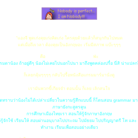
"แองจี พูดเก่งคุยเก่งคิดเก่ง ใครคุยด้วยแล้วก็สนุกกันไปหมด
ต่เมื่อถึงเวลา ต้องคุยเป็นอังกฤษอะ เริ่มมีสภาพ แบ๊ะๆๆๆ
คือ
A) มันไม่คล่องเหมือนไท
ฟ่ะ
รมดาน้อง ถ้าอยู่ดีๆ น้องไม่เคยไปนอกไปนา มาถึงพูดคล่องปรื๋อ นี่สิ น่าแป
ก็เลยกลุ้มๆๆๆๆ กลับไปรื้อหนังสือแกรมมาร์มานั่งดู
ว
B) รุ้เลยว่า ทำไมเมื่อก่อน กรูถึงไม่อยากเรียนภาษาอังกฤษ กฏอะไร ทำไมมั
เรามันพวกขี้เกียจจำ ตอนนั้น ก็เลย เลิกสนใจ
ราบว่าน้องไม่ได้เปล่าเปลี่ยวในความรู้สึกแบบนี้ ก็โดนสอน grammar มากัน
ภาษายังกะสูตรคูน
การศึกษาเมืองไทยเรา สอนให้รู้จักภาษาอังกฤษ
้รู้จักใช้ เรียนให้ สอบผ่านอนุบาลไปประถม ไปมัธยม ไปปริญญาตรี โท และ
ทำงาน เรียนเพื่อสอบอย่างเดียว