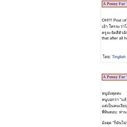
A Penny For 
OH!!!! Post เส
เอ้า ใครจะว่าไ
ครูจะจัดสีตัวอ
that after all
ดย:
Tinglish
A Penny For 
หนูมังคุดคะ
หนูบอกว่า "แล้
ต่เป็นคนเงียบ
พี่ทิมตอบ: ท่า
มังคุด "ก็มันไม่