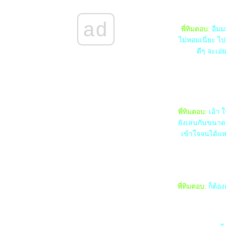
ความหมาย by heart ในภาษาดนตรี
เมื่อมีใครพูดว่า "Speak English!!!!" โปรดอย่า
ad
พี่ทิมตอบ:
อืมม
เพิ่งด่วนสรุปว่าเป็นคำเหน็บแนม.............
ไม่หอมเนี่ยะ ไป
By Heart แปลว่า "ว่ากลอนสด" ไม่ได้เตรียมตัว
ดีๆ จะเอ่
มาก่อน ใช่หรือไม่?
Words of praise คำสรรเสริญ(เยินยอ) ที่แฝงไว้
ด้วยความไม่จริงใจ เรียกว่าอะไรดี?
เมื่อใครที่เรารักและใยดี ทิ้งเราไป เขา leave
G) ถึ
อะไร ไว้ behind ให้คิดถึงบ้าง?
คุณหมอจะบอกว่าไม่ให้คนไข้กิน "เครื่องใน" คุณ
พี่ทิมตอบ:
เอ้า 
หมอควรใช้ศัพท์คำว่าอะไร?
ังเล่นกันขนาดนี้
"ตัดใจ" ว่าจะเลิกหลงไหลได้ปลื้มคุณ ณมิตร จะ
เข้าใจจนได้แหล
พูดเป็นปะกิตว่ายังไงดี?
จะพูดว่า "ค่าสินสอด" เป็นปะกิตว่ายังไง?
ที่นัดกันไว้ หน้าพระที่นั่งวิมาณเมฆ ไม่มามี
"งอน" จะพูดเป็นปะกิตว่างัยดี?
คูคับ อยากบอกเพื่อนพูดปะกิตว่า "อย่าปากสว่าง
พี่ทิมตอบ:
ก็ต้อ
นะเฟ้ย" จะบอกว่าไงดีคับ
How do we say "มั่ว" in English?
เมื่อฟ๊ะหลั่งบอก "Thai girls are easy." เค้าว่า "ห