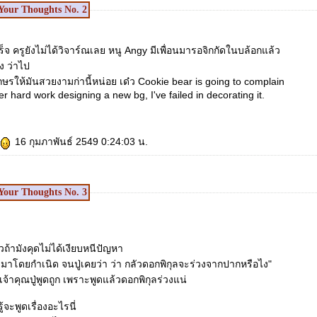
Your Thoughts No.
2
ร็จ ครูยังไม่ได้วิจาร์ณเลย หนู Angy มีเพื่อนมารอจิกกัดในบล้อกแล้ว
ง ว่าไป
ักษรให้มันสวยงามก่านี้หน่อย เด๋ว Cookie bear is going to complain
 her hard work designing a new bg, I've failed in decorating it.
16 กุมภาพันธ์ 2549 0:24:03 น.
Your Thoughts No.
3
วถ้ามังคุดไม่ได้เงียบหนีปัญหา
มาโดยกำเนิด จนปู่เคยว่า ว่า กลัวดอกพิกุลจะร่วงจากปากหรือไง"
นเจ้าคุณปู่พูดถูก เพราะพูดแล้วดอกพิกุลร่วงแน่
รู้จะพูดเรื่องอะไรนี่