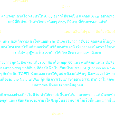
ต่อนิจจา
c) ดั๊นอยากรู้จัก คีอานู รีฟส ความจำเป็นจึงบังคับ
ห้อัพเกรด
ฮี่ๆๆๆ
ะ ตัวแรงบันดาลใจ ที่จะทำให้ Angy อยากใช้จริงเป็น แต่ก่อน Angy อยากเ
พอมีพี่คีเข้ามาในหัวใจดวงน้อยๆ Angy ก็มีเหตุ ที่ต้องการผล แล้วสิ
ช้
D) วิธีของครูเคท ดูหนังฟังเพลง อ่านเว็บ
หม เพลิน ไปๆ มาๆ มันก็จะซึมเข
งๆ หนะ ขอแก้ความเข้าใจหน่อยนะคะ มันจะเรียกว่า วิธีของ คุณเคท ก็ไม่ถูกห
ของใครเขามาใช้ แล้วบอกว่าเป็นวิธีของตัวเองนี่ เรียกว่าละเมิดทรัพย์สิ
เราใช้ทฤษฏีของใครเราต้องให้เกียรติเขา สากลเขาถือมาก
วยการดูหนังฟังเพลง เนี่ยะเขามีมาตั้งแต่ยุค 60 แล้ว คนที่คิดค้นหนะ คือที
ธีสอนพวกเราๆ ชาติอื่นๆ ที่ต้องไปฝึก ไปเรียนบ้านเขา ESL (English as a 
่ๆ กับกำเนิด TOEFL นั่นแหละ เขาให้ดูหนังเพื่อจะได้ชินหู ฟังเพลงจะได้ซา
นึ่งของ the Natural Way คุ้นมั้ย การเรียนภาษาอย่างธรรมชาติ จำไม่ผิด
California นี่หละ เด๋วขอค้นดูก่อน
งฟังเพลงอย่างเดียวไม่มีวัน ทำให้เราเก่งขึ้นมาได้มากมายหรอก แต่ มันจะช่วย
ียงพูด และ เลียนลีลาของภาษาให้ฟังดูเป็นธรรมชาติ ได้เร็วขึ้นและ มากขึ้นเท
พี่ทิมขา