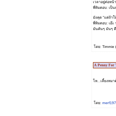
เวลาอยู่ต่อหน
พี่ทิมตอบ: เป็
มังคุด "แต่ถ้า
พี่ทิมตอบ: เอ๊
มันคันๆ มันๆ ด
ดย: Timmie 
A Penny For 
ห...เลี้ยงหมาต
ดย:
merf19