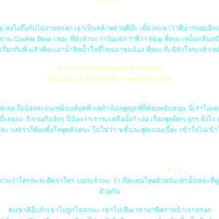
F) หนูเป็นดอกไม้หอม ที่ดูไม่งาม รึเป่าคะ
ม คงไม่ถึงกับไม่งามหรอก เอาเป็นคล้ายสวยดีม๊ะ เดี๋ยวจะหาว่าพี่ปากมอมอี
ถาม Cookie Bear เหอะ พี่ยังจำนะว่าน้องมาว่าพี่ว่า blog พี่หนะเหม็นกลิ่นหมี 
ยเกี่ยวกับพี่ แล้วพี่จะเอาน้ำจิตน้ำใจที่ไหนมาชมน้อง พี่หนะก๊ะมีหัวใจกะเค้าเ
มะเปงไร เรื่องมันมีอยูว่า คำหลายคำ
เรียงเป็นประโยค ทีนี้ ถ้าเราพูดคำที่แปลได้
งแม้ มันจะเป็นประโยคที่ไม่ได้ความ แต่ถ้า คนฟังตั้งใจจะฟัง มันก็พูดกันรู้เรื่อง
ใช่เลย ถึงน้องจะบ่นเหม็นบล้อคพี่ แต่ถ้าน้องพูดถูกพี่ก็ต้องหนับหนุน นี่เราไม่
เลยนะ ถ้าเจอกันจังๆ นี่น้องว่าเราจะเหลือมั้ย? เอ่อ เรื่องพูดผิดๆ ถูกๆ ยังไง 
ะ แต่เราก็ต้องตั้งใจพูดด้วยนะ ไม่ใช่ว่า ขชั้นจะพูดแบบเนี้ยะ เข้าใจไม่เข้า
H) แต่ทีนี้ ด้วยความที่คนส่วนใหญ่หน้าบาง
ไม่อยากถูกตีตราว่า การศึกษาไม่ดี
ก็เลยใช้การ ไม่พูด ไปเลย ซึ่งดูแล้วหนีปัญหา
มากๆ
งถามว่าใครล่ะจะตีตราใคร บอกแล้วนะ ว่า มีตะคนไทยด้วยกันเท่านั้นหละที่
ด้วยกัน
คนชาติอื่นถ้าเขาไม่ถูกโฉลกนะ เขาไม่เสียเวลามาตีตราหน้าเราหรอก