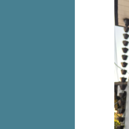
ผู้วิเศษใกล้ฉัน
ต่ละมื้อ แต่ละเดย์... ปวด Head
กลุ้ม Heart
รักใสๆ หัวใจว้าวุ่น
วันๆ พันกว่าเรื่อง
Twinkle Twinkle Little Star
It's Tea O'clock!
อยากลาออก แต่ทำได้แค่หยอกเล่น
กว่าจะนิ่งก็ต้องกลิ้งมาก่อน
ปีใหม่ ปีมู...เอ้ย ปีงู!
เบอร์ตอง
บังเอิญ โลกกลม พรหมลิขิต
ครูฝ่ายปกครอง
รู้จักเราในเวอร์ชั่นนิ่งๆ น่ะดีแล้ว.....
สุดไม่เคย...เลยตลอด
ชีวิตผมมันน้ำเน่า โซดากับเหล้ายัง
สกว่า
เอ็มร้อย ยังน้อยไป....
สวัสดี....วันศุกร์ซักที
งานดี กิจกรรมเด่น เน้นสังสรรค์
Loss in the Night
บ้านเซเลป