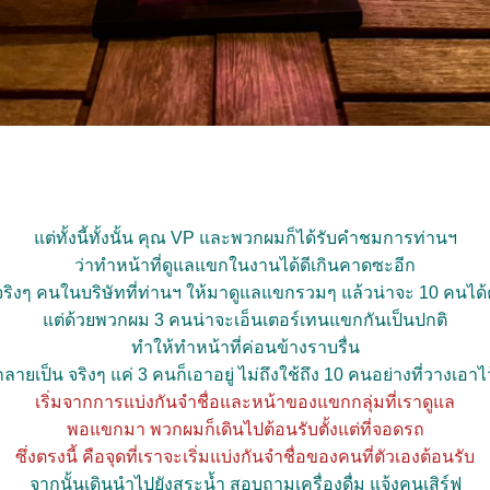
ต่ทั้งนี้ทั้งนั้น คุณ VP และพวกผมก็ได้รับคำชมการท่านฯ
ว่าทำหน้าที่ดูแลแขกในงานได้ดีเกินคาดซะอีก
จริงๆ คนในบริษัทที่ท่านฯ ให้มาดูแลแขกรวมๆ แล้วน่าจะ 10 คนได้
ต่ด้วยพวกผม 3 คนน่าจะเอ็นเตอร์เทนแขกกันเป็นปกติ
ทำให้ทำหน้าที่ค่อนข้างราบรื่น
กลายเป็น จริงๆ แค่ 3 คนก็เอาอยู่ ไม่ถึงใช้ถึง 10 คนอย่างที่วางเอาไว
เริ่มจากการแบ่งกันจำชื่อและหน้าของแขกกลุ่มที่เราดูแล
พอแขกมา พวกผมก็เดินไปต้อนรับตั้งแต่ที่จอดรถ
ซึ่งตรงนี้ คือจุดที่เราจะเริ่มแบ่งกันจำชื่อของคนที่ตัวเองต้อนรับ
จากนั้นเดินนำไปยังสระน้ำ สอบถามเครื่องดื่ม แจ้งคนเสิร์ฟ