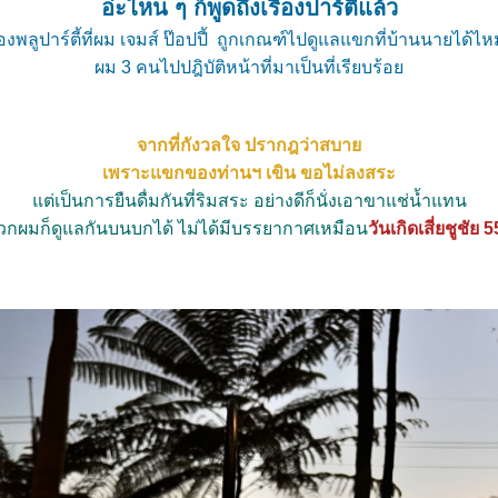
อ่ะไหน ๆ ก็พูดถึงเรื่องปาร์ตี้แล้ว
่องพลูปาร์ตี้ที่ผม เจมส์ ป๊อปปี้ ถูกเกณฑ์ไปดูแลแขกที่บ้านนายได้ไ
ผม 3 คนไปปฎิบัติหน้าที่มาเป็นที่เรียบร้อ
จากที่กังวลใจ ปรากฎว่าสบา
เพราะแขกของท่านฯ เขิน ขอไม่ลงสระ
ต่เป็นการยืนดื่มกันที่ริมสระ อย่างดีก็นั่งเอาขาแช่น้ำแทน
วกผมก็ดูแลกันบนบกได้ ไม่ได้มีบรรยากาศเหมือน
วันเกิดเสี่ยชูชัย 