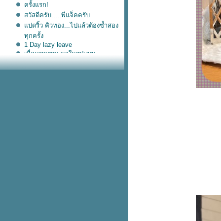
ครั้งแรก!
สวัสดีครับ.....พี่แจ็คครับ
ปดริ้ว คิวทอง...ไปแล้วต้องซ้ำสอง
ทุกครั้ง
1 Day lazy leave
เมื่อเวรกรรม มาในรูปแบบ
ของ........
ประสบการณ์ใหม่ กับคนเดิม
ห้มันดีแต่mึง
อภินิหารไข่ต้ม 200 ฟอง
็Healthy
Someone else's shoes
เมืองรองน่าไป ชัยภูมิน่าฝน
Introvert VS Extrovert
Dirty day
OTP....รหัสชั่วคราว ที่รอชั่วโคตร
งานดี โอฟรีตลอด
สวัสดีครับ
วันที่ฝนตกไหลลงที่หน้าต่าง
จักรยาน เอ้ย! จักรวาลไปทางไหน
ป๋าดัน รันวงการ
BKK Life in 4 MMI
เปลี่ยน "ทอม" ให้เป็น "เทอ"