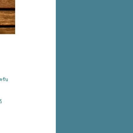
ครับ
้