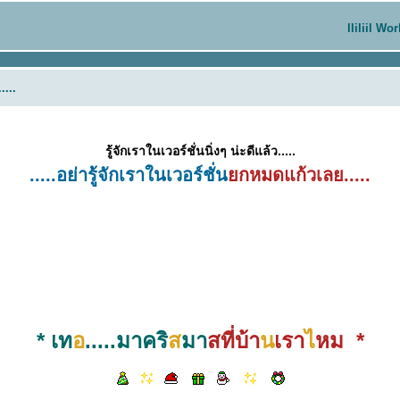
lliliil Wo
....
รู้จักเราในเวอร์ชั่นนิ่งๆ น่ะดีแล้ว.....
.....อย่ารู้จักเราในเวอร์ชั่น
กหมดแก้วเลย.....
* เท
อ
.....มาคริ
ส
มา
สที่บ้า
น
เรา
ไ
หม *