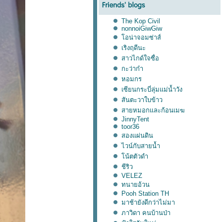
The Kop Civil
nonnoiGiwGiw
อน่าจอมซ่าส์
เริงฤดีนะ
สาวไกด์ใจซื่อ
กะว่าก๋า
หอมกร
เซียนกระบี่ลุ่มแม่น้ำวัง
สันตะวาใบข้าว
สายหมอกและก้อนเมฆ
JinnyTent
toor36
สองแผ่นดิน
ไวน์กับสายน้ำ
น้ตตัวดำ
ชีริว
VELEZ
ทนายอ้วน
Pooh Station TH
มาช้ายังดีกว่าไม่มา
ภาวิดา คนบ้านป่า