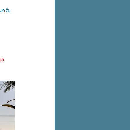
หมครับ
555