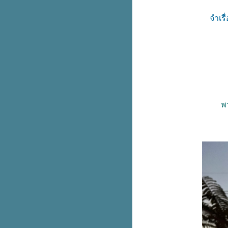
จำเรื
พ