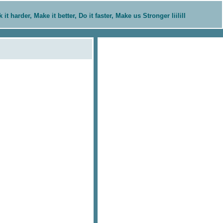
rk it harder, Make it better, Do it faster, Make us Stronger liilill