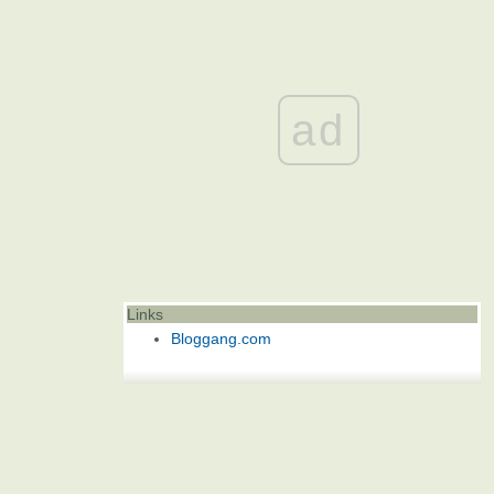
ad
Links
Bloggang.com