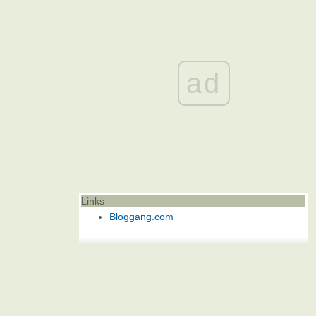
ad
Links
Bloggang.com