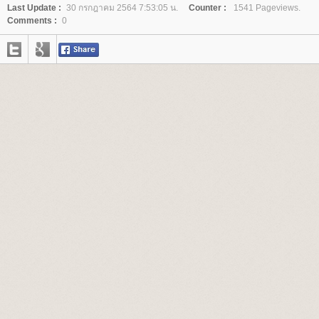
Last Update :
30 กรกฎาคม 2564 7:53:05 น.
Counter :
1541 Pageviews.
Comments :
0