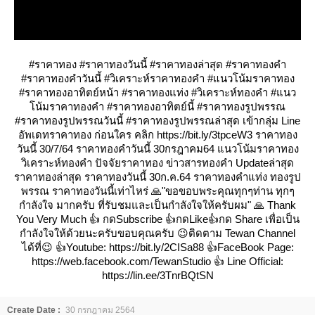
#ราคาทอง #ราคาทองวันนี้ #ราคาทองล่าสุด #ราคาทองคำ
#ราคาทองคำวันนี้ #วิเคราะห์ราคาทองคำ #แนวโน้มราคาทอง
#ราคาทองอาทิตย์หน้า #ราคาทองแท่ง #วิเคราะห์ทองคำ #แนว
น้มราคาทองคำ #ราคาทองอาทิตย์นี้ #ราคาทองรูปพรรณ
#ราคาทองรูปพรรณวันนี้ #ราคาทองรูปพรรณล่าสุด เข้ากลุ่ม Line
อัพเดทราคาทอง ก่อนใคร คลิก https://bit.ly/3tpceW3 ราคาทอง
วันนี้ 30/7/64 ราคาทองคำวันนี้ 30กรฎาคม64 แนวโน้มราคาทอง
วิเคราะห์ทองคำ ปัจจัยราคาทอง ข่าวสารทองคำ Updateล่าสุด
ราคาทองล่าสุด ราคาทองวันนี้ 30ก.ค.64 ราคาทองคำแท่ง ทองรูป
พรรณ ราคาทองวันนี้เท่าไหร่ 🙏"ขอขอบพระคุณทุกๆท่าน ทุกๆ
กำลังใจ มากครับ ที่รับชมและเป็นกำลังใจให้ครับผม" 🙏 Thank
You Very Much 👍 กดSubscribe 👍กดLike👍กด Share เพื่อเป็น
กำลังใจให้ด้วยนะครับขอบคุณครับ 😉ติดตาม Tewan Channel
ได้ที่😉 👍Youtube: https://bit.ly/2CISa88 👍FaceBook Page:
https://web.facebook.com/TewanStudio 👍 Line Official:
https://lin.ee/3TnrBQtSN
Create Date :
30 กรกฎาคม 2564