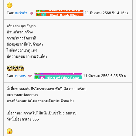
ดย:
กะว่าก๋า
11 มีนาคม 2568 5:14:16 น.
จริงอย่างคุณธัญว่า
บ้านบริเวณกว้าง
การบริหารจัดการก็
ต้องยุ่งยากขึ้นไปด้วยค่ะ
ไม่งั้นคงรกน่าดูแน่ๆ
มีความสุขมากมายวันนี้ค่ะ
ดย:
หอมกร
11 มีนาคม 2568 6:35:59 น.
สิ่งที่ยากของคัมภีร์โบราณหลายพันปี คือ ภาาาครัยบ
ผมว่าพอแปลออกมา
บางทีก็อาจแปลไม่ตรงตามต้นฉบับด้วยครับ
เมื่อวานผมกวาดใบไม้แห้งเป็นชั่วโมงเลยครับ
วันนี้เมื่อยตัวเลย 555