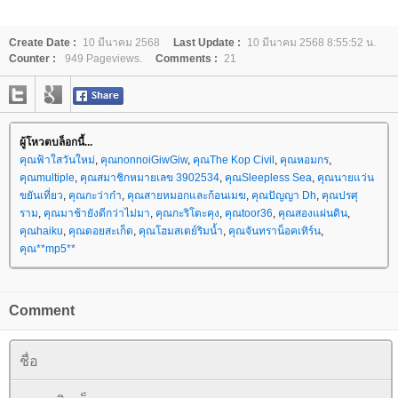
Create Date :
10 มีนาคม 2568
Last Update :
10 มีนาคม 2568 8:55:52 น.
Counter :
949 Pageviews.
Comments :
21
ผู้โหวตบล็อกนี้...
คุณฟ้าใสวันใหม่
,
คุณnonnoiGiwGiw
,
คุณThe Kop Civil
,
คุณหอมกร
,
คุณmultiple
,
คุณสมาชิกหมายเลข 3902534
,
คุณSleepless Sea
,
คุณนายแว่น
ขยันเที่ยว
,
คุณกะว่าก๋า
,
คุณสายหมอกและก้อนเมฆ
,
คุณปัญญา Dh
,
คุณปรศุ
ราม
,
คุณมาช้ายังดีกว่าไม่มา
,
คุณกะริโตะคุง
,
คุณtoor36
,
คุณสองแผ่นดิน
,
คุณhaiku
,
คุณดอยสะเก็ด
,
คุณโฮมสเตย์ริมน้ำ
,
คุณจันทราน็อคเทิร์น
,
คุณ**mp5**
Comment