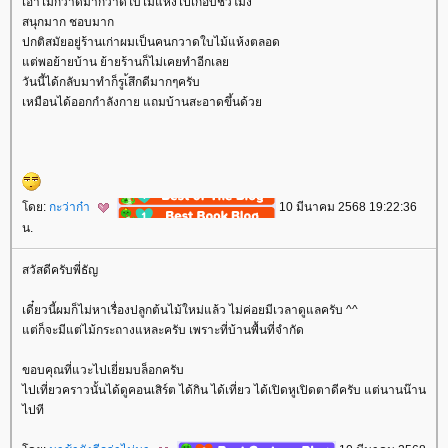
เอาไม้กวาดมากวาดใบไม้แห้งไปเกือบชั่วโมง
สนุกมาก ชอบมาก
ปกติสมัยอยู่ร้านเก่าผมเป็นคนกวาดใบไม้แห้งตลอด
ต่พอย้ายบ้าน ย้ายร้านก็ไม่เคยทำอีกเล
วันนี้ได้กลับมาทำก็รูเ้สึกดีมากๆครับ
เหมือนได้ออกกำลังกาย แถมบ้านสะอาดขึ้นด้ว
ดย:
กะว่าก๋า
10 มีนาคม 2568 19:22:36
น.
สวัสดีครับพี่ธัญ
เดี๋ยวนี้ผมก็ไม่หาเรื่องปลูกต้นไม้ใหม่แล้ว ไม่ค่อยมีเวลาดูแลครับ ^^
ต่ก็จะมีแต่ไม้กระถางแหละครับ เพราะที่บ้านพื้นที่จำกัด
ขอบคุณที่แวะไปเยี่ยมบล็อกครับ
ไปเที่ยวคราวนั้นได้ดูคอนเสิร์ต ได้กิน ได้เที่ยว ได้เปิดหูเปิดตาดีครับ แต่นานน๊าน
ไปที