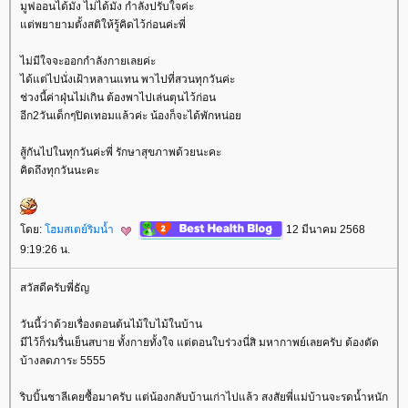
มูฟออนได้มั่ง ไม่ได้มั่ง กำลังปรับใจค่ะ
ต่พยายามตั้งสติให้รู้คิดไว้ก่อนค่ะพี่
ไม่มีใจจะออกกำลังกายเลยค่ะ
ได้แต่ไปนั่งเฝ้าหลานแทน พาไปที่สวนทุกวันค่ะ
ช่วงนี้ค่าฝุ่นไม่เกิน ต้องพาไปเล่นตุนไว้ก่อน
อีก2วันเด็กๆปิดเทอมแล้วค่ะ น้องก็จะได้พักหน่อ
สู้กันไปในทุกวันค่ะพี่ รักษาสุขภาพด้วยนะคะ
คิดถึงทุกวันนะคะ
ดย:
ฮมสเตย์ริมน้ำ
12 มีนาคม 2568
9:19:26 น.
สวัสดีครับพี่ธัญ
วันนี้ว่าด้วยเรื่องตอนต้นไม้ใบไม้ในบ้าน
มีไว้ก็ร่มรื่นเย็นสบาย ทั้งกายทั้งใจ แต่ตอนใบร่วงนี่สิ มหากาพย์เลยครับ ต้องตัด
บ้างลดภาระ 5555
ริบบิ้นชาลีเคยซื้อมาครับ แต่น้องกลับบ้านเก่าไปแล้ว สงสัยพี่แม่บ้านจะรดน้ำหนัก