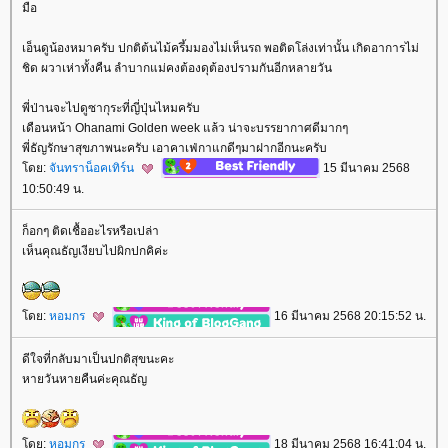
มือ
เอ็นดูน้องหมาครับ ปกติต้นไม้ครึ้มมองไม่เห็นรถ พอติดโล่งเท่านั้น เกิดอาการไม่
ชิด ผวาเห่าทั้งคืน ลำบากแม่คงต้องดุต้องปรามกันอีกหลายวัน
พี่ป่านจะไปดูซากุระที่ญี่ปุ่นไหมครับ
เดือนหน้า Ohanami Golden week แล้ว น่าจะบรรยากาศดีมากๆ
พี่ธัญรักษาสุขภาพนะครับ เอาคาเฟ่กาแกดีๆมาฝากอีกนะครับ
ดย:
จันทราน็อคเทิร์น
15 มีนาคม 2568
10:50:49 น.
ก็อกๆ ติดเชื้ออะไรหรือเปล่า
เห็นคุณธัญเงียบไปผิกปกคิค่ะ
ดย:
หอมกร
16 มีนาคม 2568 20:15:52 น.
ดีใจที่กลับมาเป็นปกติสุขนะคะ
หายวันหายคืนค่ะคุณธัญ
ดย:
หอมกร
18 มีนาคม 2568 16:41:04 น.