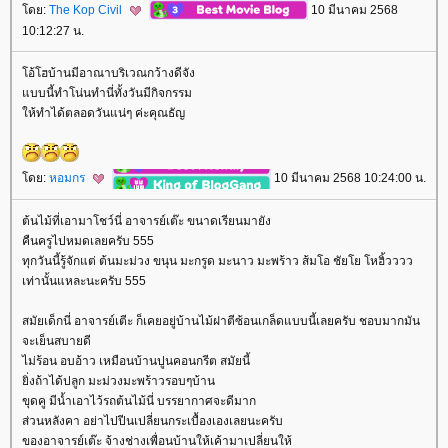
ดย:
The Kop Civil
10 มีนาคม 2568
10:12:27 น.
อ้โฮบ้านมีอาณาบริเวณกว้างดีจัง
บบนี้ทำโน่นทำนี่ทั้งวันมีกิจกรรม
ห้ทำได้ตลอดวันแน่ๆ ค่ะคุณธัญ
ดย:
หอมกร
10 มีนาคม 2568 10:24:00 น.
ต้นไม้ที่เอามาโชว์นี่ อาจารย์เต๊ะ ขนาดเรียนมายัง
คืนครูไปหมดเลยครับ 555
ทุกวันนี้รู้จักแต่ ต้นมะม่วง ขนุน มะกรูด มะนาว มะพร้าว ส้มโอ ชัยโย โหฮิ้วววว
เท่านั้นแหละนะครับ 555
สมัยเด็กนี่ อาจารย์เตีะ ก็เคยอยู่บ้านไม้ฝาตีซ้อนเกล็ดแบบนี้เลยครับ ชอบมากมัน
จะเย็นสบายดี
ไม่ร้อน อบอ้าว เหมือนบ้านปูนคอนกรีต สมัยนี้
ิ่งถ้าได้ปลูก มะม่วงมะพร้าวรอบๆบ้าน
ขุดคู มีน้ำเอาไว้รถต้นไม้นี่ บรรยากาศจะดีมาก
ส่วนหลังคา อย่าไปปีนเปลี่ยนกระเบื้องเองเลยนะครับ
ของอาจารย์เต๊ะ จ้างช่างเพื่อนบ้านให้เค้ามาเปลี่ยนให้