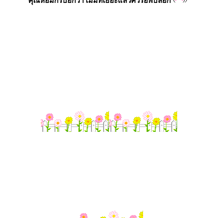
คุณหอมกรบอกว่า เม็มท์เยอะแล้วควรอัพบล็อก