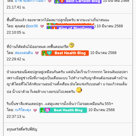
ดย:
มาช้ายังดีกว่าไม่มา
10 มีนาคม 2568
21:17:41 น.
พื้นที่โล่งแล้ว ลองหาพวกไม้ผลมาปลูกมั้ยครับ พวกมะม่วงก็น่าสนนะ
ดย: คุณต่อ (
toor36
) 10 มีนาคม 2568
22:10:05 น.
ที่บ้านก็ตัดต้นไม้ออกหมด เทพื้นคอนกรีต
ดย:
สองแผ่นดิน
10 มีนาคม 2568
22:29:42 น.
บัวอเมซอนนี่เคยปลูกอยู่เหมือนกันครับ แต่มันโตเร็วมว้ากกกกก โตจนล้นบ่อปลา
เพราะมีอยู่ช่วงนึงที่งานยุ่งเป็นเดือนแบบ ไปทำงานกับญาติจนต้องนอนค้างบ้าน
ญาติโดยที่ไม่ได้กลับมานอนบ้านทั้งเดือน มันโตแข่งกับบอนดำ แว่นแก้วจนเต็ม
บ่อ น้ำเน่าด้วย ก็เลยล้างบางยกบ่อไปเลยครับ
ริบบิ้นชาลีแฟนเคยปลูก...แต่ดูแลยากมั้งเห็นว่าไม่รอดเหมือนกัน 555+
ดย:
กะริโตะคุง
10 มีนาคม 2568
22:37:13 น.
อรุณสวัสดิ์ครับพี่ธัญ