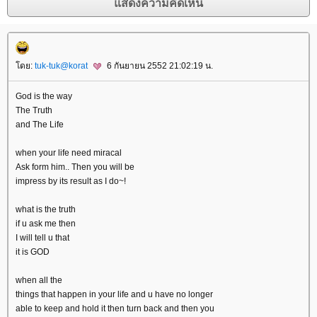
ดย:
tuk-tuk@korat
6 กันยายน 2552 21:02:19 น.
God is the way
The Truth
and The Life
when your life need miracal
Ask form him.. Then you will be
impress by its result as I do~!
what is the truth
if u ask me then
I will tell u that
it is GOD
when all the
things that happen in your life and u have no longer
able to keep and hold it then turn back and then you