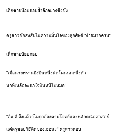
เด็กชายบ๊อบตอบย้ำอีกอย่างขึงขัง
ครูสาวชักสงสัยในความมั่นใจของลูกศิษย์ "ง่ายมากครับ"
เด็กชายบ๊อบตอบ
"เมื่อนายพรานยิงปืนหนึ่งนัดโดนนกหนึ่งตัว
นกที่เหลือจะตกใจบินหนีไปหมด"
"อืม ดี ถึงแม้ว่าไม่ถูกต้องตามโจทย์และหลักคณิตศาสตร์
ต่ครูชอบวิธีคิดของเธอนะ" ครูสาวตอบ