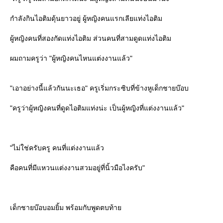
กำลังกินไอติมดุ้นยาวอยู่ ผู้หญิงคนแรกเลียแท่งไอติม
ผู้หญิงคนที่สองกัดแท่งไอติม ส่วนคนที่สามดูดแท่งไอติม
ผมถามครูว่า "ผู้หญิงคนไหนแต่งงานแล้ว"
"เอาอย่างนี้แล้วกันนะเธอ" ครูเริ่มกระซิบที่ข้างหูเด็กชายบ๊อบ
"ครูว่าผู้หญิงคนที่ดูดไอติมแท่งน่ะ เป็นผู้หญิงที่แต่งงานแล้ว"
"ไม่ใช่ครับครู คนที่แต่งงานแล้ว
คือคนที่มีแหวนแต่งงานสวมอยู่ที่นิ้วมือไงครับ"
เด็กชายบ๊อบอมยิ้ม พร้อมกับพูดตบท้า