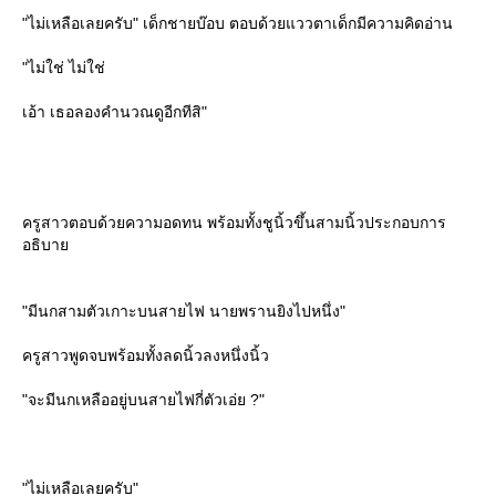
"ไม่เหลือเลยครับ" เด็กชายบ๊อบ ตอบด้วยแววตาเด็กมีความคิดอ่าน
"ไม่ใช่ ไม่ใช่
เอ้า เธอลองคำนวณดูอีกทีสิ"
ครูสาวตอบด้วยความอดทน พร้อมทั้งชูนิ้วขึ้นสามนิ้วประกอบการ
อธิบา
"มีนกสามตัวเกาะบนสายไฟ นายพรานยิงไปหนึ่ง"
ครูสาวพูดจบพร้อมทั้งลดนิ้วลงหนึ่งนิ้ว
"จะมีนกเหลืออยู่บนสายไฟกี่ตัวเอ่ย ?"
"ไม่เหลือเลยครับ"