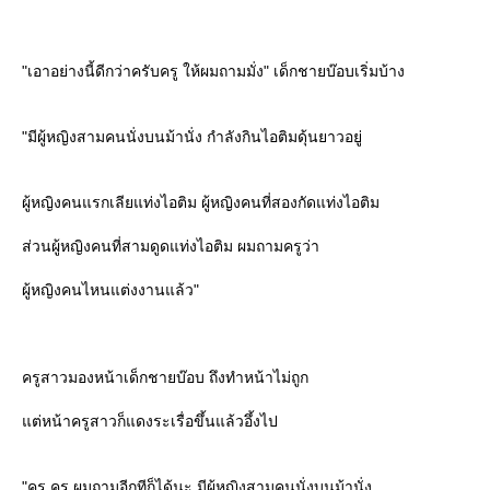
"เอาอย่างนี้ดีกว่าครับครู ให้ผมถามมั่ง" เด็กชายบ๊อบเริ่มบ้าง
"มีผู้หญิงสามคนนั่งบนม้านั่ง กำลังกินไอติมดุ้นยาวอยู่
ผู้หญิงคนแรกเลียแท่งไอติม ผู้หญิงคนที่สองกัดแท่งไอติม
ส่วนผู้หญิงคนที่สามดูดแท่งไอติม ผมถามครูว่า
ผู้หญิงคนไหนแต่งงานแล้ว"
ครูสาวมองหน้าเด็กชายบ๊อบ ถึงทำหน้าไม่ถูก
ต่หน้าครูสาวก็แดงระเรื่อขึ้นแล้วอึ้งไป
"ครู ครู ผมถามอีกทีก็ได้นะ มีผู้หญิงสามคนนั่งบนม้านั่ง