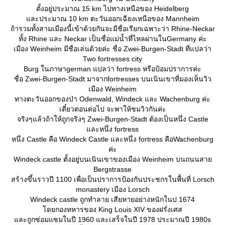
ตั้งอยู่ประมาณ 15 km ไปทางเหนือของ Heidelberg
ละประมาณ 10 km ตะวันออกเฉียงเหนือของ Mannheim
ถ้ารวมทั้งสามเมืองนี้เข้าด้วยกันจะมีชื่อเรียกเฉพาะว่า Rhine-Neckar
ทั้ง Rhine และ Neckar เป็นชื่อแม่น้ำที่ไหลผ่านในGermany ค่ะ
เมือง Weinheim มีชื่อเล่นด้วยค่ะ ชื่อ Zwei-Burgen-Stadt ที่แปลว่า
Two fortresses city
Burg ในภาษาgerman แปลว่า fortress หรือป้อมปราการค่ะ
ชื่อ Zwei-Burgen-Stadt มาจากfortresses บนเนินเขาที่มองเห็นวิว
เมือง Weinheim
ทางตะวันออกของป่า Odenwald, Windeck และ Wachenburg ค่ะ
เดี๋ยวตอนต่อไป จะพาให้ชมวิวกันค่ะ
จริงๆแล้วถ้าให้ถูกจริงๆ Zwei-Burgen-Stadt ต้องเป็นหนึ่ง Castle
ละหนึ่ง fortress
หนึ่ง Castle คือ Windeck Castle และหนึ่ง fortress คือWachenburg
ค่ะ
Windeck castle ตั้งอยู่บนเนินเขาของเมือง Weinheim บนถนนสา
Bergstrasse
สร้างขึ้นราวปี 1100 เพื่อเป็นปราการป้องกันประชกรในพื้นที่ Lorsch
monastery เมือง Lorsch
Windeck castle ถูกทำลาย เสียหายอย่างหนักในป 1674
ดยกองทหารของ King Louis XIV ของฝรั่งเศส
ละถูกซ่อมแซมในปี 1960 และเสร็จในปี 1978 ประมาณปี 1980s