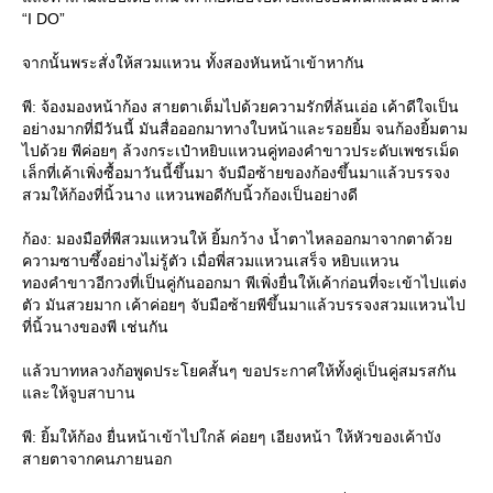
“I DO”
จากนั้นพระสั่งให้สวมแหวน ทั้งสองหันหน้าเข้าหากัน
พี: จ้องมองหน้าก้อง สายตาเต็มไปด้วยความรักที่ล้นเอ่อ เค้าดีใจเป็น
อย่างมากที่มีวันนี้ มันสื่อออกมาทางใบหน้าและรอยยิ้ม จนก้องยิ้มตาม
ไปด้วย พีค่อยๆ ล้วงกระเป๋าหยิบแหวนคู่ทองคำขาวประดับเพชรเม็ด
เล็กที่เค้าเพิ่งซื้อมาวันนี้ขึ้นมา จับมือซ้ายของก้องขึ้นมาแล้วบรรจง
สวมให้ก้องที่นิ้วนาง แหวนพอดีกับนิ้วก้องเป็นอย่างดี
ก้อง: มองมือที่พีสวมแหวนให้ ยิ้มกว้าง น้ำตาไหลออกมาจากตาด้ว
ความซาบซึ้งอย่างไม่รู้ตัว เมื่อพี่สวมแหวนเสร็จ หยิบแหวน
ทองคำขาวอีกวงที่เป็นคู่กันออกมา พีเพิ่งยื่นให้เค้าก่อนที่จะเข้าไปแต่ง
ตัว มันสวยมาก เค้าค่อยๆ จับมือซ้ายพีขึ้นมาแล้วบรรจงสวมแหวนไป
ที่นิ้วนางของพี เช่นกัน
ล้วบาทหลวงก้อพูดประโยคสั้นๆ ขอประกาศให้ทั้งคู่เป็นคู่สมรสกัน
ละให้จูบสาบาน
พี: ยิ้มให้ก้อง ยื่นหน้าเข้าไปใกล้ ค่อยๆ เอียงหน้า ให้หัวของเค้าบัง
สายตาจากคนภายนอก