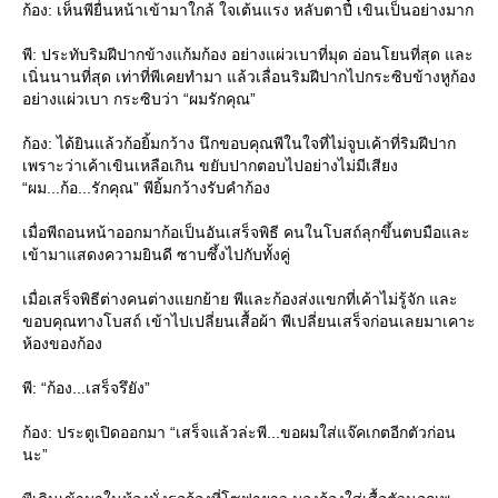
ก้อง: เห็นพียื่นหน้าเข้ามาใกล้ ใจเต้นแรง หลับตาปี๋ เขินเป็นอย่างมาก
พี: ประทับริมฝีปากข้างแก้มก้อง อย่างแผ่วเบาที่มุด อ่อนโยนที่สุด และ
เนิ่นนานที่สุด เท่าที่พีเคยทำมา แล้วเลื่อนริมฝีปากไปกระซิบข้างหูก้อง
อย่างแผ่วเบา กระซิบว่า “ผมรักคุณ”
ก้อง: ได้ยินแล้วก้อยิ้มกว้าง นึกขอบคุณพีในใจที่ไม่จูบเค้าที่ริมฝีปาก
เพราะว่าเค้าเขินเหลือเกิน ขยับปากตอบไปอย่างไม่มีเสียง
“ผม...ก้อ...รักคุณ” พียิ้มกว้างรับคำก้อง
เมื่อพีถอนหน้าออกมาก้อเป็นอันเสร็จพิธี คนในโบสถ์ลุกขึ้นตบมือและ
เข้ามาแสดงความยินดี ซาบซึ้งไปกับทั้งคู่
เมื่อเสร็จพิธีต่างคนต่างแยกย้าย พีและก้องส่งแขกที่เค้าไม่รู้จัก และ
ขอบคุณทางโบสถ์ เข้าไปเปลี่ยนเสื้อผ้า พีเปลี่ยนเสร็จก่อนเลยมาเคาะ
ห้องของก้อง
พี: “ก้อง...เสร็จรึยัง”
ก้อง: ประตูเปิดออกมา “เสร็จแล้วล่ะพี...ขอผมใส่แจ๊คเกตอีกตัวก่อน
นะ”