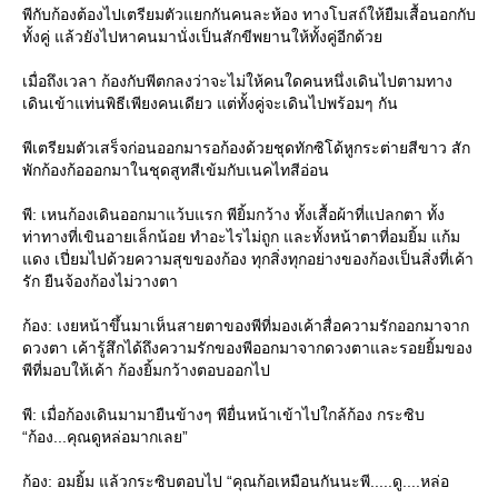
พีกับก้องต้องไปเตรียมตัวแยกกันคนละห้อง ทางโบสถ์ให้ยืมเสื้อนอกกับ
ทั้งคู่ แล้วยังไปหาคนมานั่งเป็นสักขีพยานให้ทั้งคู่อีกด้ว
เมื่อถึงเวลา ก้องกับพีตกลงว่าจะไม่ให้คนใดคนหนึ่งเดินไปตามทาง
เดินเข้าแท่นพิธีเพียงคนเดียว แต่ทั้งคู่จะเดินไปพร้อมๆ กัน
พีเตรียมตัวเสร็จก่อนออกมารอก้องด้วยชุดทักซิโด้หูกระต่ายสีขาว สัก
พักก้องก้อออกมาในชุดสูทสีเข้มกับเนคไทสีอ่อน
พี: เหนก้องเดินออกมาแว้บแรก พียิ้มกว้าง ทั้งเสื้อผ้าที่แปลกตา ทั้ง
ท่าทางที่เขินอายเล็กน้อย ทำอะไรไม่ถูก และทั้งหน้าตาที่อมยิ้ม แก้ม
ดง เปี่ยมไปด้วยความสุขของก้อง ทุกสิ่งทุกอย่างของก้องเป็นสิ่งที่เค้า
รัก ยืนจ้องก้องไม่วางตา
ก้อง: เงยหน้าขึ้นมาเห็นสายตาของพีที่มองเค้าสื่อความรักออกมาจาก
ดวงตา เค้ารู้สึกได้ถึงความรักของพีออกมาจากดวงตาและรอยยิ้มของ
พีที่มอบให้เค้า ก้องยิ้มกว้างตอบออกไป
พี: เมื่อก้องเดินมามายืนข้างๆ พียื่นหน้าเข้าไปใกล้ก้อง กระซิบ
“ก้อง...คุณดูหล่อมากเลย”
ก้อง: อมยิ้ม แล้วกระซิบตอบไป “คุณก้อเหมือนกันนะพี.....ดู....หล่อ