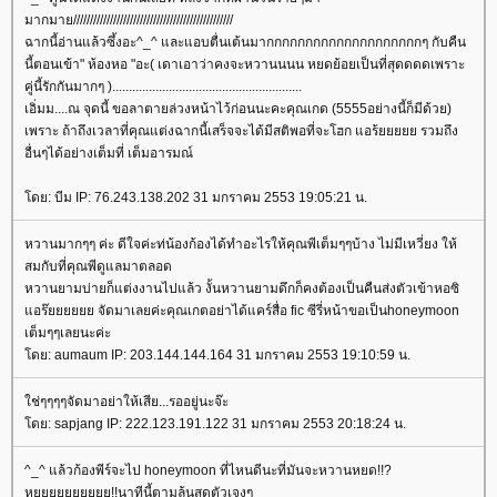
มากมาย////////////////////////////////////////////////
ฉากนี้อ่านแล้วซึ้งอะ^_^ และแอบตื่นเต้นมากกกกกกกกกกกกกกกกกกกกๆ กับคืน
นี้ตอนเข้า" ห้องหอ "อะ( เดาเอาว่าคงจะหวานนนน หยดย้อยเป็นที่สุดดดดเพราะ
คู่นี้รักกันมากๆ ).........................................................
เอิ่มม....ณ จุดนี้ ขอลาตายล่วงหน้าไว้ก่อนนะคะคุณเกด (5555อย่างนี้ก็มีด้วย)
เพราะ ถ้าถึงเวลาที่คุณแต่งฉากนี้เสร็จจะได้มีสติพอที่จะโฮก แอร้ยยยยย รวมถึง
อื่นๆได้อย่างเต็มที่ เต็มอารมณ์
ดย: บีม IP: 76.243.138.202 31 มกราคม 2553 19:05:21 น.
หวานมากๆๆ ค่ะ ดีใจค่ะท่น้องก้องได้ทำอะไรให้คุณพีเต็มๆๆบ้าง ไม่มีเหวี่ยง ให้
สมกับที่คุณพีดูแลมาตลอด
หวานยามบ่ายก็แต่งงานไปแล้ว งั้นหวานยามดึกก็คงต้องเป็นคืนส่งตัวเข้าหอซิ
อร๊ยยยยยย จัดมาเลยค่ะคุณเกตอย่าได้แคร์สื่อ fic ซีรี่หน้าขอเป็นhoneymoon
เต็มๆๆเลยนะค่ะ
ดย: aumaum IP: 203.144.144.164 31 มกราคม 2553 19:10:59 น.
ช่ๆๆๆๆจัดมาอย่าให้เสีย...รออยู่นะจ๊ะ
ดย: sapjang IP: 222.123.191.122 31 มกราคม 2553 20:18:24 น.
^_^ แล้วก้องพีร์จะไป honeymoon ที่ไหนดีนะที่มันจะหวานหยด!!?
หูยยยยยยยยยย!!นาทีนี้ตามลุ้นสุดตัวเจงๆ