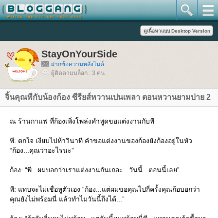
StayOnYourSide
ฝากข้อความหลังไมค์
ผู้ติดตามบล็อก : 3 คน
จิ้นคุณพีกับน้องก้อง ซีรียส์หวานเปนเพลา ตอนหวานยามบ่าย 2
ณ ร้านกาแฟ ที่ก้องเพิ่งโพล่งคำพูดขอแต่งงานกับพี
พี: ตกใจ เงียบไปห้าวินาที คำขอแต่งงานของก้องยังก้องอยู่ในหัว
“ก้อง...คุณว่าอะไรนะ”
ก้อง: “พี...ผมบอกว่าเราแต่งงานกันเถอะ...วันนี้...ตอนนี้เลย”
พี: แทบจะไม่เชื่อหูตัวเอง “ก้อง...แต่ผมขอคุณไปกี่ครั้งคุณก้อบอกว่า
คุณยังไม่พร้อมนี่ แล้วทำไมวันนี้ถึงได้...”