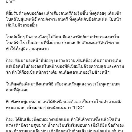
มาก”
พียิ้มรับคำพูดของก้อง แล้วเสียงดนตรีก้อเริ่มขึ้น ทั้งคู่ค่อยๆ เดินเข้า
บสถ์ไปสู่แท่นพิธี ตามจังหวะดนตรี ทั้งคู่เดินจับมือกันแน่น ใบหน้า
เต็มไปด้วยรอยยิ้ม
บสถ์เล็กๆ มีพยานนั่งอยู่ไม่กี่คน มีแสงอาทิตย์ยามบ่ายทอลงมาใน
บสถ์รำไร เป็นสถานที่ที่งดงาม ประกอบกับเสียงดนตรีอันไพเราะ
ทำให้ทั้งคู่มีความสุขมาก
ก้อง: หันมามองหน้าพีบ่อยๆ เพราะความเขินที่ต้องเดินตามทางเดิน
ต่เมื่อหันไปก้อเจอแต่ใบหน้าของพีที่เปี่ยมไปด้วยความสุขและความ
รัก ทำให้ก้องเขินหนักกว่าเดิม จนต้องเอาแต่มองไปข้างหน้า
นที่สุดก้อเดินมาถึงแท่นพิธี เสียงดนตรีหยุดลง พระเริ่มพูดตามบท
สวดที่คุ้นเค
พี: ฟังพระพูดบทสวด จนได้ยินชื่อของตัวเองเป็นประโยคคำถามเมื่อ
พระถามจบ เค้าตอบอย่างหนักแน่นว่า “I DO”
ก้อง: ได้ยินเสียงพีตอบอย่างหนักแน่น ทำให้เค้าซาบซึ้ง แล้วใจเต้น
รง เค้ามีความสุขมาก น้ำตาเริ่มปริ่มริมขอบตา เมื่อได้ยินชื่อตัวเอง
ละคำถามแบบเดียวกัน เค้าก้อตอบไปด้วยเสียงอันหนักแน่นเช่นกัน