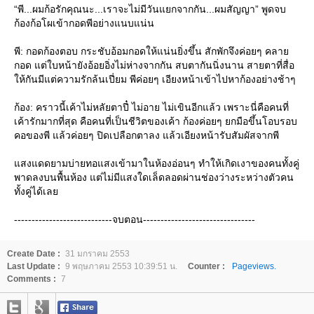
“พี...ผมก้อรักคุณนะ...เราจะไม่มีวันแยกจากกัน...ผมสัญญา” พูดจบ
ก้องก้อโผเข้ากอดพีอย่างแนบแน่น
พี: กอดก้องตอบ กระชับอ้อมกอดให้แน่นยิ่งขึ้น สักพักจึงค่อยๆ คลา
กอด แต่ใบหน้ายังอ้อยอิ่งไม่ห่างจากกัน สบตากันนิ่งนาน สายตาที่สื่อ
ห้กันมีแต่ความรักล้นเปี่ยม พีค่อยๆ เอียงหน้าเข้าไปหาก้องอย่างช้าๆ
ก้อง: คราวนี้เค้าไม่หลัยตาปี๋ ไม่อาย ไม่เขินอีกแล้ว เพราะนี่คือคนที่
เค้ารักมากที่สุด คือคนที่เป็นชีวิตของเค้า ก้องค่อยๆ ยกมือขึ้นโอบรอบ
คอของพี แล้วค่อยๆ ปิดเปลือกตาลง แล้วเอียงหน้ารับสัมผัสจากพี
สงแดดยามบ่ายทอแสงเข้ามาในห้องอ่อนๆ ทำให้เกิดเงาของคนทั้งคู่
พาดลงบนพื้นห้อง แต่ไม่มีแสงใดเล็ดลอดผ่านช่องว่างระหว่างตัวคน
ทั้งคู่ได้เล
----------------------------จบตอน--------------------------------
Create Date :
31 มกราคม 2553
Last Update :
9 พฤษภาคม 2553 10:39:51 น.
Counter :
Pageviews.
Comments :
7