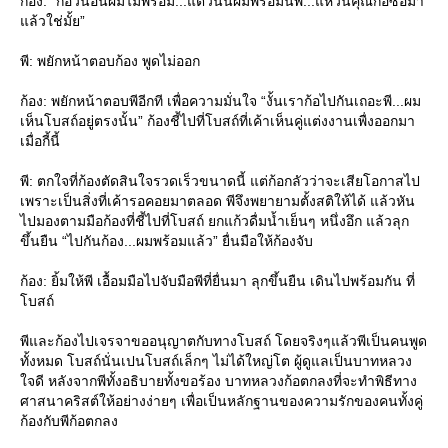
ก้อง: “ก้อวันอื่นผมไม่พร้อม...แต่วันนี้ผมพร้อมนี่พี...แหวนคุณก้อซื้อมา
ล้วใช่มั้ย”
พี: พยักหน้าตอบก้อง พูดไม่ออก
ก้อง: พยักหน้าตอบพีอีกที เพื่อความมั่นใจ “งั้นเราก้อไปกันเถอะพี...ผม
เห็นโบสถ์อยู่ตรงนั้น” ก้องชี้ไปที่โบสถ์ที่เค้าเห็นคู่แต่งงานเพื่งออกมา
เมื่อกี้นี้
พี: ตกใจที่ก้องตัดสินใจรวดเร็วขนาดนี้ แต่ก้อกลัวว่าจะเสียโอกาสไป
เพราะเป็นสิ่งที่เค้ารอคอยมาตลอด พีจึงพยายามตั้งสติให้ได้ แล้วหัน
ไปมองตามมือก้องที่ชี้ไปที่โบสถ์ ยกแก้วดื่มน้ำเย็นๆ หนึ่งอึก แล้วลุก
ขึ้นยืน “ไปกันก้อง...ผมพร้อมแล้ว” ยื่นมือให้ก้องจับ
ก้อง: ยิ้มให้พี เอื้อมมือไปจับมือพีที่ยื่นมา ลุกขึ้นยืน เดินไปพร้อมกัน ที่
บสถ์
พีและก้องไปเจรจาขออนุญาตกับทางโบสถ์ โดยจริงๆแล้วพีเป็นคนพูด
ทั้งหมด โบสถ์นั่นเปนโบสถ์เล็กๆ ไม่ได้ใหญ่โต ผู้ดูแลเป็นบาทหลวง
จดี หลังจากพีทั้งอธิบายทั้งขอร้อง บาทหลวงก้อตกลงที่จะทำพิธีทาง
ศาสนาคริสต์ให้อย่างง่ายๆ เพื่อเป็นหลักฐานของความรักของคนทั้งคู่
ก้องกับพีก้อตกลง