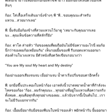
พีเดินเข้ามาในห้องนั่งรอก้องที่โซฟายาว มองก้องใส่เสื้อตัวนอกเพ
ลินๆ
ก้อง: ใส่เสื้อเสร็จเดินมานั่งข้างๆ พี “พี...ขอบคุณนะสำหรับ
หวน...สวยมากเลย”
พี: ยิ้มจับมือก้องข้างที่สวมแหวนไว้มาดู “เหมาะกับคุณมากเล
นะ...คุณเห็นข้อความที่สลักรึยัง”
ก้อง: ตาโต ส่ายหัว “ก้อของคุณที่ผมถือมันไม่มีข้อความอะไรนี่ ผมก้อ
นึกว่าของผมก้อเหมือนกัน” เห็นรอยยิ้มของพี รีบถอดแหวนออกมา
ส่องด้านในวงแหวน มีตัวหนังสือตวัดเขียนรอบวงว่า
“You are My soul My heart and My destiny”
ก้องอ่านออกเสียงจนจบ เมื่ออ่านจบ น้ำตาเริ่มปริ่มขอบตาอีกครั้ง
พี: ยกมือขึ้นประคองใบหน้าก้อง เอาหลังนิ้วปาดหยาดน้ำตาที่กำลังจะ
ไหลของก้อง “ก้อง...ผมรักคุณนะ...ทุกอย่างที่อยู่ในแหวนคือความจริง
ทั้งหมด...คุณคือทุกสิ่งทุกอย่างของผม...แล้วนับจากนี้เป็นต้นไป...เรา
จะไม่มีวันแยกจากกัน”
ก้อง: เอื้อมมือมาจับมือของพีบนใบหน้าของเค้า พยักหน้ารับ ยิ้มออกมา