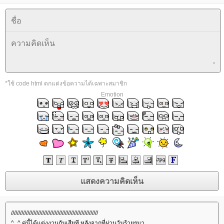
*ใช้ code html ตกแต่งข้อความได้เฉพาะสมาชิก
Emotion
//////////////////////////////////////////////////////////
^_^ คู่นี้ได้แต่งงานกันเสียที หลังจากที่ผ่านวันร้ายๆมา