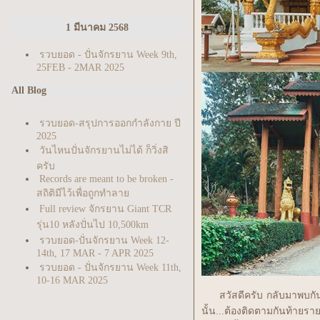
1 มีนาคม 2568
รวบยอด - ปั่นจักรยาน Week 9th,
25FEB - 2MAR 2025
All Blog
รวบยอด-สรุปการออกกำลังกาย ปี
2025
วันไหนปั่นจักรยานไม่ได้ ก็วิ่งสิ
ครับ
Records are meant to be broken -
สถิติมีไว้เพื่อถูกทำลา
Full review จักรยาน Giant TCR
รุ่น10 หลังปั่นไป 10,500km
รวบยอด-ปั่นจักรยาน Week 12-
14th, 17 MAR - 7 APR 2025
รวบยอด - ปั่นจักรยาน Week 11th,
10-16 MAR 2025
ปั่นจักรยาน Week 10th, 3-9 MAR
สวัสดีครับ กลับมาพบกันอีก
2025 งานเข้าอีกแล้ว
นั้น...ต้องติดตามกันท้าย