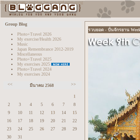
Bloggang.com : weblog for you and your gang
Group Blog
รวบยอด - ปั่นจักรยาน Wee
Photo+Travel 2026
My exercise/Health 2026
Music
Japan Remembrance 2012-2019
Miscellaneous
Photo+Travel 2025
My exercises 2025
Photo+Travel 2024
My exercises 2024
<<
>>
มีนาคม 2568
1
2
3
4
5
6
7
8
9
10
11
12
13
14
15
16
17
18
19
20
21
22
23
24
25
26
27
28
29
30
31