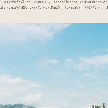
ไป คราวที่แล้วที่ไปธุระที่กทม.มา ผมเอากล้องในกรุกลับมาบ้านเชียงรายด้วยอ
ากแล้ว แบตแท้ๆไม่มีขายละครับ แบตเทียบก็เน่าไปละหลังจากที่ใช้ได้ปีกว่าๆ
บ