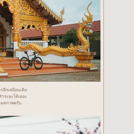
ควรอีกเหมือนเดิม
้ทำระยะได้เยอะ
ๆตามสภาพครับ