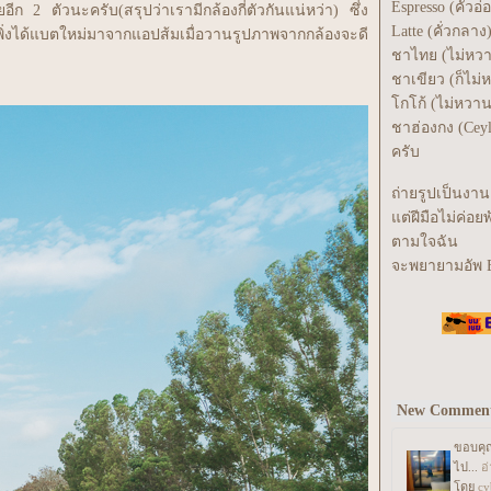
Espresso (คั่วอ่
ีก 2 ตัวนะครับ(สรุปว่าเรามีกล้องกี่ตัวกันแน่หว่า) ซึ่ง
Latte (คั่วกลาง
 เพิ่งได้แบตใหม่มาจากแอปส้มเมื่อวานรูปภาพจากกล้องจะดี
ชาไทย (ไม่หว
ชาเขียว (ก็ไม่
กโก้ (ไม่หวา
ชาฮ่องกง (Ceyl
ครับ
ถ่ายรูปเป็นงาน
ต่ฝีมือไม่ค่อย
ตามใจฉัน
จะพยายามอัพ B
New Commen