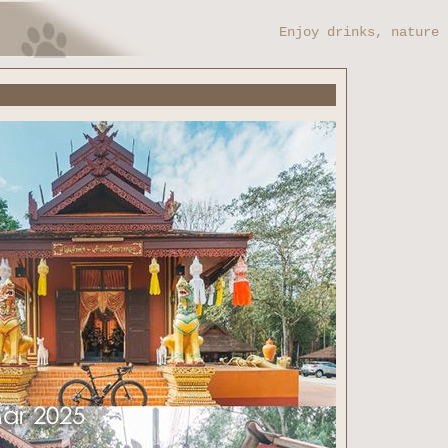
Enjoy drinks, nature 