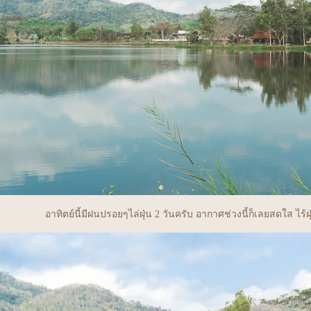
อาทิตย์นี้มีฝนปรอยๆไล่ฝุ่น 2 วันครับ อากาศช่วงนี้ก็เลยสดใส ไร้