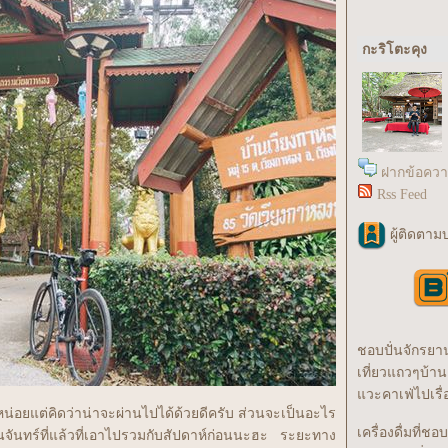
กะริโตะคุง
ฝากข้อควา
Rss Feed
ผู้ติดตามบ
ชอบปั่นจักรยา
เที่ยวแถวๆบ้าน
วะคาเฟ่ไปเรื่
น่อยแต่คิดว่าน่าจะผ่านไปได้ด้วยดีครับ ส่วนจะเป็นอะไร
เครื่องดื่มที่ชอบ
นจันทร์ที่แล้วที่เอาไปรวมกับสัปดาห์ก่อนนะฮะ ระยะทาง