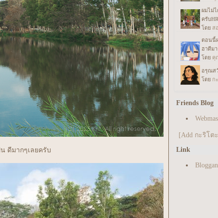
Friends Blog
Webmast
[Add กะริโตะค
Link
ฝุ่น ดีมากๆเลยครับ
Blogga