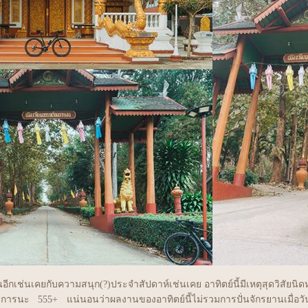
เช่นเคยกับความสนุก(?)ประจำสัปดาห์เช่นเคย อาทิตย์นี้มีเหตุสุดวิสัยนิดห
รายการนะ 555+ แน่นอนว่าผลงานของอาทิตย์นี้ไม่รวมการปั่นจักรยานเมื่อวั