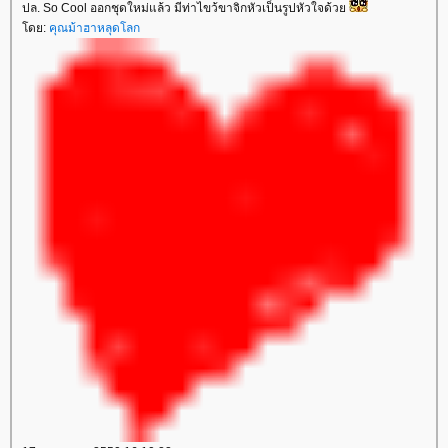
ปล. So Cool ออกชุดใหม่แล้ว มีท่าไขว้ขาจิกหัวเป็นรูปหัวใจด้ว
ดย:
คุณม้าฮาหลุดโลก