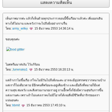
เห็นภาพมากค่ะ แล้วก็เห็นด้วยทุกประการ ตอนนี้ขึ้นเรือมาแล้วค่ะ เพิ่งออกเดิน
ทางได้ไม่นาน และหวังว่าจะไปถึงฝั่งอย่างราบรื่น
ดย:
army_wifey
15 ธันวาคม 2553 14:36:14 น.
ขอบคุณค่ะ
ไอศครีมมาส่งงับ ไว้แก้ร้อน
ดย:
Junenaka1
15 ธันวาคม 2553 16:20:13 น.
ต่ถ้าเราไม่ขึ้นเรือ เรา็จะไม่มีวันไปถึงฝั่งนะคะ อาจจะมีอุปสรรคขวากหนามบ้าง
ต่เราก็ไม่เดียวดาย มีอีกคนที่พร้อมจะอยู่เคียงข้าง และเมื่อถึงที่หมายก็มีแต่
ความสุข สมหวัง และสิ่งสวยงามรอเราอยู่ ถามอีี่กครั้งก็ยังมีความสุขกับการขึ้น
ต่งงานค่ะ เพราะถ้าไม่แต่งเราคงไม่มีโอาสได้เจอสิ่งมีชีวิตที่น่ารักๆของเรา
น่นอนค่ะ
ดย:
bbmit
15 ธันวาคม 2553 17:45:10 น.