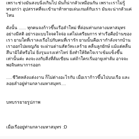
เพราะช่วงมันสงบนิ่งเกินไป มันก็น่ากลัวเหมือนกัน เพราะเราไม่รู้
หรอกว่า อุปสรรคที่จะเข้ามาท้าทายเล่นเกมส์กับเรา มันจะน่ากลัวแค่
ไหน
ดังนั้น ...... ทุกคนจงก้าวขึ้นเรือลำใหม่ ที่ล่อนท่ามกลางมหาสมุทร
อย่างมีสติ อย่ารอแบบใจจดใจจ่อ แต่ไม่เตรียมการ ท่าเรือคือบ้านของ
เรา ยามใดที่เราลงเรือไปกับคนที่เรารัก ยามนั้นคือเรากำลังจากบ้าน
เราออกไปผจญภัย จะผ่านด่านสัตว์ทะเลร้าย คลื่นลูกยักษ์ แม้แต่คลื่น
สึนามิได้หรือไม่ ยิ่งรุนแรงเท่าไหร่ ยิ่งทำให้จิตใจเราเข้มแข็งขึ้น
เท่านั้นค่ะ คงจะงงกับสิ่งที่ส้มเขียน แต่ถ้าใครเริ่มอายุเท่าส้ม อาจจะ
พอจินตนาการออก
.....ชีวิตหลังแต่งงาน ก็ไม่ต่างอะไรกับ เมื่อเราก้าวขึ้นไปบนเรือ และ
ลอยลำอยู่ท่ามกลางมหาสมุทร....
บทบรรยายรูปภาพ
เมื่อเรืออยู่ท่ามกลางมหาสมุทร :D