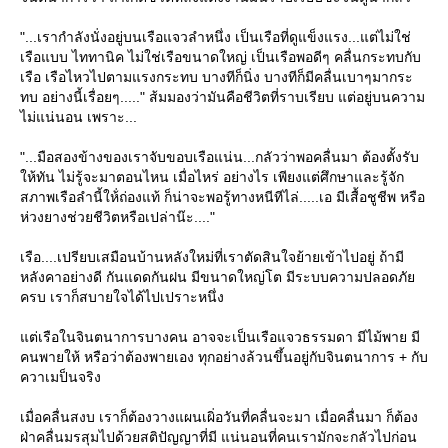
"...เรากำลังนั่งอยู่บนเรือแจวลำหนึ่ง เป็นเรือที่ดูแข็งแรง...แต่ไม่ใช่
เรือแบบ ไททานิค ไม่ใช่เรือขนาดใหญ่ เป็นเรือพอดีๆ คลื่นกระทบกับ
เรือ เรือไหวไปตามแรงกระทบ บางทีก็นิ่ง บางทีก็มีคลื่นเบาๆมากระ
ทบ อย่างนี้เรื่อยๆ....." ส้มมองว่ามันคือชีวิตที่ราบเรียบ แต่อยู่บนความ
ไม่แน่นอน เพราะ...
"...มือสองข้างของเราจับขอบเรือแน่น...กลัวว่าพอคลื่นมา ต้องตั้งรับ
ห้ทัน ไม่รู้จะมาตอนไหน เมื่อไหร่ อย่างไร เพียงแต่ศึกษาและรู้จัก
สภาพเรือลำนี้ให้่ถ่องแท้ ก็น่าจะพอรู้ทางหนีทีไล่.....เอ มีเสื้อชูชีพ หรือ
ห่วงยางช่วยชีวิตหรือเปล่าน๊ะ...."
เรือ....เปรียบเสมือนบ้านหลังใหม่ที่เราตัดสินใจย้ายเข้าไปอยู่ ถ้ามี
หลังคาอย่างดี กันแดดกันฝน มีขนาดใหญ่โต มีระบบความปลอดภั
ครบ เราก็สบายใจได้ไปเปราะหนึ่ง
ต่เรือในจินตนาการบางคน อาจจะเป็นเรือแจวธรรมดา มีไม้พาย มี
คนพายให้ หรือว่าต้องพายเอง ทุกอย่างล้วนขึ้นอยู่กับจินตนาการ + กับ
ควาเมป็นจริง
เมื่อคลื่นสงบ เราก็ต้องวางแผนเผิ่อวันที่คลื่นจะมา เมื่อคลื่นมา ก็ต้อง
ฝ่าคลื่นมรสุมไปด้วยสติปัญญาที่มี แน่นอนที่คนเรามักจะกลัวไปก่อน