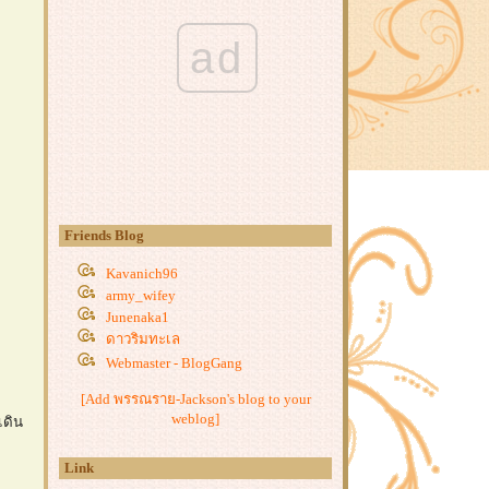
ad
Friends Blog
Kavanich96
army_wifey
Junenaka1
ดาวริมทะเล
Webmaster - BlogGang
[Add พรรณราย-Jackson's blog to your
weblog]
เดิน
Link