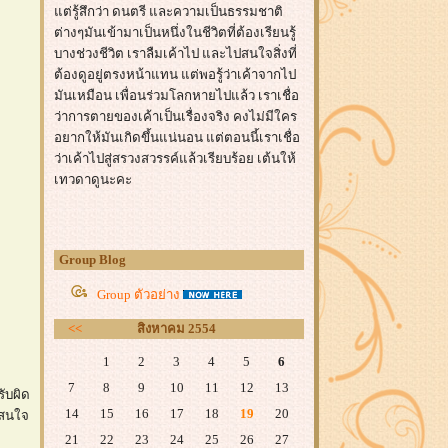
ต่รู้สึกว่า ดนตรี และความเป็นธรรมชาติ
ต่างๆมันเข้ามาเป็นหนึ่งในชีวิตที่ต้องเรียนรู้
บางช่วงชีวิต เราลืมเค้าไป และไปสนใจสิ่งที่
ต้องดูอยู่ตรงหน้าแทน แต่พอรู้ว่าเค้าจากไป
มันเหมือน เพื่อนร่วมโลกหายไปแล้ว เราเชื่อ
ว่าการตายของเค้าเป็นเรื่องจริง คงไม่มีใคร
อยากให้มันเกิดขึ้นแน่นอน แต่ตอนนี้เราเชื่อ
ว่าเค้าไปสู่สรวงสวรรค์แล้วเรียบร้อย เต้นให้
เทวดาดูนะคะ
Group Blog
Group ตัวอย่าง
<<
สิงหาคม 2554
1
2
3
4
5
6
7
8
9
10
11
12
13
รับผิด
14
15
16
17
18
19
20
าสนใจ
21
22
23
24
25
26
27