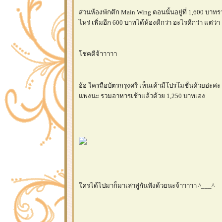
ส่วนห้องพักตึก Main Wing ตอนนั้นอยู่ที่ 1,600 บาทร
ไหร่ เพิ่มอีก 600 บาทได้ห้องดีกว่า อะไรดีกว่า แต่ว่า
ชคดีจ้าาาาา
อ้อ ใครถือบัตรกรุงศรี เห็นเค้ามีโปรโมชั่นด้วยอ่ะ
พงนะ รวมอาหารเช้าแล้วด้วย 1,250 บาทเอง
ครได้ไปมาก็มาเล่าสู่กันฟังด้วยนะจ้าาาาา ^___^