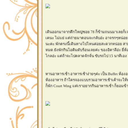
เดินออกมาจากตึกใหญ่ซอย 78 ก็ข้ามถนนมาเลยก็เจอที่
เคนะ ไม่แย่ แต่ถ่ายมาตอนจะกลับอ่ะ อาจรกๆหน่อย
นะคะ พักตรงนี้เดินทางไปไหนค่อยสะดวกหน่อย สาม
หมด ยังพักกินไอติมดับร้อนเลยค่ะ ของอิตาลีอ่ะ ยี่ห
ไกลอ่ะ แต่ถ้าจะไปตลาดจักจั่น ขับรถไป 15 นาที
ทานอาหารเช้า อาหารเช้าง่ายๆค่ะ เป็น Buffet ห้
ห้องอาหาร ถ้าใครจองแบบรวมอาหารเช้าเค้าจะให้พั
ก็พัก Court Wing แต่เราอยากกินอาหารเช้า ก็ยอมข