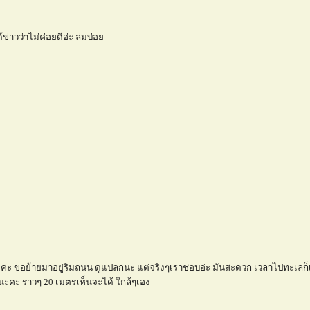
ข่าวว่าไม่ค่อยดีอ่ะ ล่มบ่อ
ng ค่ะ ขอย้ายมาอยู่ริมถนน ดูแปลกนะ แต่จริงๆเราชอบอ่ะ มันสะดวก เวลาไปทะเลก็
นะคะ ราวๆ 20 เมตรเห็นจะได้ ใกล้ๆเอง