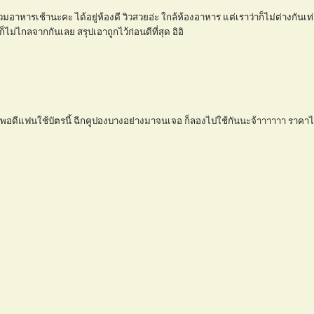
วมอาหารเช้านะคะ ได้อยู่ห้องดี วิวสวยอ่ะ ใกล้ห้องอาหาร แต่เราว่าก็ไม่ต่างกันเท
 ก็ไม่ไกลจากกันเลย สรุปเอาถูกไว้ก่อนดีที่สุด อิอิ
ค่ะ พอดีแฟนใช้บัตรนี้ ฉีกคูปองบางอย่างมาจนเจอ ก็ลองไปใช้กันนะจ้าาาาาา ราคาไ