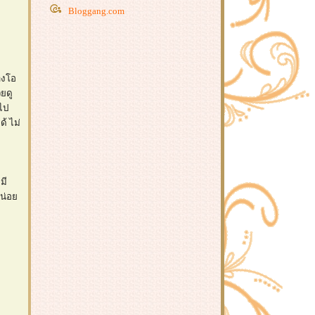
Bloggang.com
างโอ
ยดู
ไป
้ ไม่
มี
หน่อ