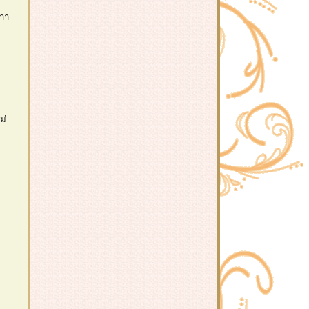
่าา
ม่