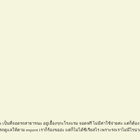
เป็นที่จอดรถสาธารณะ อยู่เยื้องๆกะโรงแรม จอดฟรี ไม่มีค่าใช้จ่ายค่ะ แต่ก็ต้อง
แลให้ตาม request เราก็ร้องขออ่ะ แต่ก็ไม่ได้ซีเรียสไร เพราะรถเราไม่มีไรน่