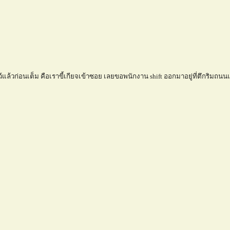
องไว้แล้วก่อนเต็ม คือเราขี้เกียจเข้าซอย เลยขอพนักงาน shift ออกมาอยู่ที่ตึกริมถน