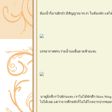
ห้องน้ำก็อาบฝักบัว มีสัญญาณ Wi-Fi ในห้องพัก แต่ได้
บรรยากาศสระว่ายน้ำบนชั้นดาดฟ้าอ่ะค่ะ
มาดูฝั่งที่เราไปพักนะคะ เราไม่ได้พักตึก Main Wi
ไปได้เลย แต่ว่าจากตึกหลักก็ไม่ได้ไกลจากปากซอย