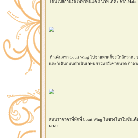
เดินไปสถานีรถไฟหัวหินแค่ 3 นาทีได้ค่ะ จาก Main 
ถ้าเดินจาก Court Wing ไปชายหาดก็จะใกล้กว่าค่ะ 
ละก็เดินถนนดำเนินเกษมยาวมาถึงชายหาด ถ้าจากส
สนนราคาค่าที่พักที่ Court Wing ในช่วงโปรโมชั่นเดือ
คาอ่ะ