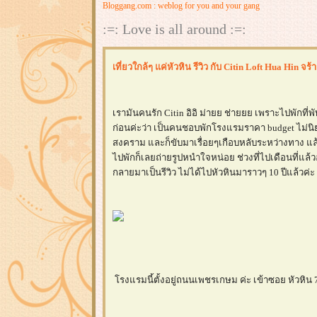
Bloggang.com : weblog for you and your gang
:=: Love is all around :=:
เที่ยวใกล้ๆ แค่หัวหิน รีวิว กับ Citin Loft Hua Hin จร้
เรามันคนรัก Citin อิอิ ม่ายย ช่ายยย เพราะไปพักที่พัท
ก่อนค่ะว่า เป็นคนชอบพักโรงแรมราคา budget ไม่นิย
สงคราม และก็ขับมาเรื่อยๆเกือบหลับระหว่างทาง แล
ไปพักก็เลยถ่ายรูปหนำใจหน่อย ช่วงที่ไปเดือนที่แล้
กลายมาเป็นรีวิว ไม่ได้ไปหัวหินมาราวๆ 10 ปีแล้วค
รงแรมนี้ตั้งอยู่ถนนเพชรเกษม ค่ะ เข้าซอย หัวหิ