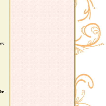
หิน
อีกรา