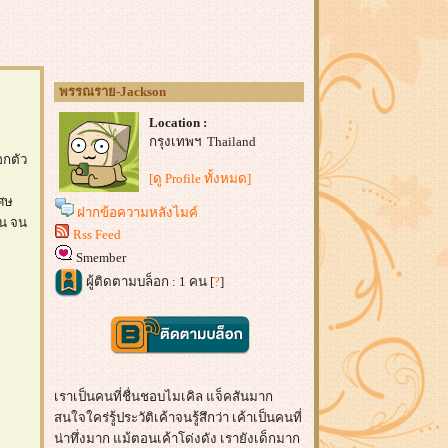
พรรณราย-Jackson
Location :
กรุงเทพฯ Thailand
อกตัว
[ดู Profile ทั้งหมด]
เศษ
ฝากข้อความหลังไมค์
่น จน
Rss Feed
Smember
ผู้ติดตามบล็อก : 1 คน [
?
]
เราเป็นคนที่ชื่นชอบไมเคิล แจ็คสันมาก
สนใจใคร่รู้ประวัติเค้าจนรู้สึกว่า เค้าเป็นคนที่
น่าทึ่งมาก แม้ตอนเค้าโด่งดัง เรายังเด็กมาก