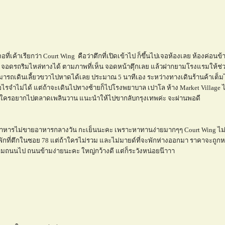
เค้าเรียกว่า Court Wing คือว่าตึกที่เปิดเข้าไป ก็ขึ้นไปเจอห้องเลย ห้องค่อนข้
 จอดรถริมไหล่ทางได้ ตามภาพที่เห็น จอดหน้าตึุกเลย แล้วฝากยามโรงแรมให้ช่ว
ารถเดินเลี้ยวขวาไปหาดได้เลย ประมาณ 5 นาทีเอง ระหว่างทางเดินร้านค้าเต็ม
้อไรจำไม่ได้ แต่ถ้าจะเดินไปทางซ้ายก็ไปโรงพยาบาล เปาโล ห้าง Market Village ได
เอง ใครอยากไปตลาดเพลินวาน แนะนำให้ไปขากลับกรุงเทพค่ะ จะผ่านพอดี
องอาหารไม่ขายอาหารกลางวัน กะเย็นนะคะ เพราะหาทานง่ายมากๆๆ Court Wing ไม่
กที่ตึกในซอย 78 แต่ถ้าใครไม่รวม และไม่มายด์ที่จะพักห่างออกมา ราคาจะถูก
้ามถนนไป ถนนข้ามง่ายนะคะ ใหญ่กว้างดี แต่ก็ระวังหน่อยน๊าาา