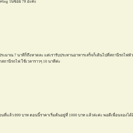
Wing ในซอย 78 อ่ะค่ะ
ประมาณ 7 นาทีก็ถึงหาดละ แต่เรารับประทานอาหารเสร็จก็เดินไปที่สถานีรถไฟหัว
ถานีรถไฟ ใช้เวลาราวๆ 10 นาทีค่ะ
นที่แล้ว 899 บาท ตอนนี้ราคาเริ่มต้นอยู่ที่ 1000 บาท แล้วล่ะค่ะ พอดีเพื่อนจองได้