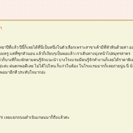
าา
ยาปีที่แล้ว ปีนี้ก็เลยได้ที่นี่เป็นหนึ่งในตัวเลือกเพราะสาขาเค้ามีที่หัวหินด้วยค่า อ
มหรู แค่ที่ซุกหัวนอน แล้วก็เงียบๆเป็นพอแล้ว เราเดินทางมุ่งหน้าไปสมุทรสาคร
้วก็บางทีก็จะพักตามคนรู้จักแนะนำ บางโรงแรมมีคนรู้จักทำงานก็เลยได้ราคาพิ
วอ่ะค่ะ ฝนตกพอดีเลย ไม่ได้ไปไหน ก็แก่วในห้อง ในโรงแรมมากก็เลยถ่ายนู่น นี่ นั
่ะ พอมาอีกที ประทับใจมากอ่ะ
น 78 เลยแยกถนนดำเนินเกษมมาก็ถึงแล้วค่ะ