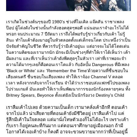
เราเกิดในช่วงต้นๆของปี 1980's ช่วงที่ไมเคิล แจ๊คสัน ราชาเพลง
ป๊อป ผู้โด่งดังในช่วงนั้นกำลังฮอตสุดๆพอดี แน่นอนเราจำอะไรไม่ได้
หรอก จนประมาณ 7 ปีถัดมา เราถึงได้พอรับรู้ข่าวเกี่ยวกับเค้า ไม่รู้
สินะ ทำไมเค้าต้องมาอยู่ในหัวตลอดตั้งแต่เด็กจนโดต ประหนึ่งว่าเป็น
ปัจจัยสำคัญในชีวิต ที่ควรรับรู้่ว่ามีเค้าอยู่นะ แต่อาจจะไม่ได้โดดเด่น
นความคิดของเรามากนัก มักจะมีเป็นช่วงๆที่ทำให้เราได้เห็นว่า เค้า
มีผลงาน และที่เราเห็นว่าเค้าดังพีคสุดๆในหัวเรา เท่าที่เราพอจะจำ
ความได้มากๆเลยก็คือตอนเราโตแล้ว กับอัลบั้ม Dangerous ที่มีเพลง
'Black or White' และ 'Remember the Time'ด้วยความที่ชื่นชอบใน
เสียงดนตรี ชื่นชอบในเสียงเพลง ทำให้เราจ้อง Channel V ตลอด
เวลา หลังจากกลับจากโรงเรียน จำได้ว่าเราชอบส่งแฟกซ์ไปขอเพลง
ไปร่วมเกมส์ มันเลยทำให้เราเห็นพัฒนาการของนักร้องหลายๆคน ทั้ง
Britney Spears, Beyonce ตั้งแต่ยังเป็นนักร้องวง Destiny's Child
เราลืมเค้าไปเลย ด้วยความเป็นเด็ก เรามาคลั่งเค้าอีกที ตอนเค้า
จากไปแล้ว น่าเสียดายที่ตอนเค้ายังมีชีวิตอยู่ เราลืมเค้าไป แค่
รู้สึกมีเค้าในใจตลอด แต่มานั่งโทษตัวเองก็ไม่ได้อะไร เพราะเค้า
กับเรา ก็อยู่คนละที่กันมาก แต่ตอนเราศึกษาอยู่เมืองนอก ถ้ามี
อกาสได้เจอเค้าบ้าง ก็คงดี อาจจะขวนขวายมากกว่าที่เป็นอยู่นี้