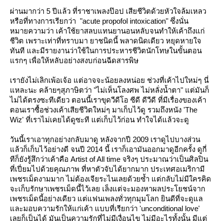
ผ่านมากว่า 5 ปีแล้ว ที่ราชาเพลงป๊อป เสียชีวิตด้วยหัวใจล้มเหลว
หรือที่ทางการเรียกว่า "acute propofol intoxication" ซึ่งนั่น
หมายความว่า เค้าใช้ยาสลบแทนยานอนหลับจนทำให้เค้าถึงแก่
ชีวิต เพราะเท่าที่ทราบมา ยาชนิดนี้ พลาดนิดเดียว หยุดหายใจ
ทันที และมีรายงานว่าใช้ในการประหารชีวิตนักโทษในขั้นตอน
รกๆ เพื่อให้หลับอย่างสงบก่อนฉีดสารพิษ
เรายังไม่เลิกเพ้อเจ้อ แต่อาจจะน้อยลงหน่อย ช่วงที่เค้าไปใหม่ๆ นี่
หละนะ คล้ายๆสุภาษิตว่า "ไม่เห็นโลงศพ ไม่หลั่งน้ำตา" แต่มันก็
ไม่ได้ตรงซะทีเดียว ตอนนี้เราขุดวีดีโอ ซีดี ดีวีดี ที่มีเรื่องของเค้า
ตอนเราซื้อช่วงเค้าเสียชีวิตใหม่ๆ มาเก็บไว้ดู รวมถึงหนัง 'The
Wiz' ที่เราไม่เคยได้ดูซะที แต่เก็บไว้ก่อน ทำใจได้แล้วจะดู
วันนี้เราเอาทุกอย่างกลับมาดู หลังจากปี 2009 เราดูไปบางส่วน
ล้วก็เก็บไว้อย่างดี จนปี 2014 นี้ เราก็เอามันออกมาดูอีกครั้ง ดูกี่
ทีก็ยังรู้สึกว่าเค้าคือ Artist of All time จริงๆ ประมาณว่าเป็นศิลปิน
ที่เปี่ยมไปด้วยคุณภาพ ที่หาตัวจับได้ยากมาก ประเทศอเมริกามี
เพชรเม็ดงามมาก ไม่ต้องเจียระไนเลยด้วยซ้ำ แต่กลับไม่มีใครคิด
จะเก็บรักษาเพชรเม็ดนี้ไว้เลย เล็งแต่จะมองหาผลประโยชน์จาก
เพชรเม็ดนี้อย่างเดียว แต่แฟนเพลงทั่วทุกมุมโลก ยินดีที่จะดูแล
ละมอบความรักให้แก่เค้า แบบที่เรียกว่า 'unconditional love'
เลยก็เป็นได้ มันเป็นความรักที่ไม่มีเงื่อนไข ไม่มีอะไรทั้งนั้น มีแต่