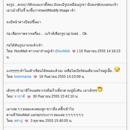
ลงรูป....ตรงบาร์ตังบนแถวตี้สอง มันจะมีรูปเหมือนภูเขา มีแดงๆตังบนหน่ะเจ้า
เอาเม้าส์ไปจี้ จะขึ้นว่าinsert/Modify Image เจ้า
จะมีหน้าต่างป๊อปขึ้นมา
ก่อ เลือกภาพจากเครื่อง.... เบร้าส์เลือกรูป up load ... Ok
ก่อได้หันรูปงามๆแล้วเจ้า
ดย: NooMali สาวกอาจ๋านปู่เจ้า (
NooMali
) 10 กันยายน 2555 14:18:23
น.
งๆๆๆๆๆ ทำไมเค้าเขียนได้หมดแล้วอ่ะ เหลือไอ่เบียร์คนเดียวงมไรอยู่เนี้ย...
ดย:
beermania
18 กันยายน 2555 14:23:09 น.
เย้ๆๆๆ เข้ามาดีใจบอสขาเร่งมือเร็วเดี๋ยวตามปู่ม๊ะทัน..เอาเย้ๆๆๆ
ดย:
จาปาตี
30 กันยายน 2555 15:42:10 น.
เอาเลย ๆ ๆ ดอยแดงสองลูก ขวามือ คลิ๊กเข้าไป
ตามที่ NooMali บอกทุกประการ ลองเลย ๆ ๆ ๆ ๆ ๆ ๆ ๆ
ดย:
สล่าปู่
3 ตุลาคม 2555 15:40:05 น.