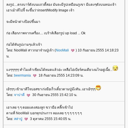
ลงรูป....ตรงบาร์ตังบนแถวตี้สอง มันจะมีรูปเหมือนภูเขา มีแดงๆตังบนหน่ะเจ้า
เอาเม้าส์ไปจี้ จะขึ้นว่าinsert/Modify Image เจ้า
จะมีหน้าต่างป๊อปขึ้นมา
ก่อ เลือกภาพจากเครื่อง.... เบร้าส์เลือกรูป up load ... Ok
ก่อได้หันรูปงามๆแล้วเจ้า
ดย: NooMali สาวกอาจ๋านปู่เจ้า (
NooMali
) 10 กันยายน 2555 14:18:23
น.
งๆๆๆๆๆ ทำไมเค้าเขียนได้หมดแล้วอ่ะ เหลือไอ่เบียร์คนเดียวงมไรอยู่เนี้ย...
ดย:
beermania
18 กันยายน 2555 14:23:09 น.
เย้ๆๆๆ เข้ามาดีใจบอสขาเร่งมือเร็วเดี๋ยวตามปู่ม๊ะทัน..เอาเย้ๆๆๆ
ดย:
จาปาตี
30 กันยายน 2555 15:42:10 น.
เอาเลย ๆ ๆ ดอยแดงสองลูก ขวามือ คลิ๊กเข้าไป
ตามที่ NooMali บอกทุกประการ ลองเลย ๆ ๆ ๆ ๆ ๆ ๆ ๆ
ดย:
สล่าปู่
3 ตุลาคม 2555 15:40:05 น.