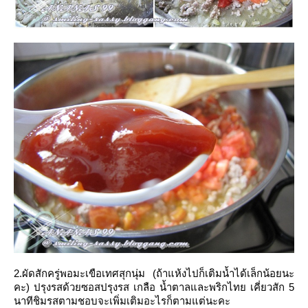
2.ผัดสักครู่พอมะเขือเทศสุกนุ่ม (ถ้าแห้งไปก็เติมน้ำได้เล็กน้อยนะ
คะ) ปรุงรสด้วยซอสปรุงรส เกลือ น้ำตาลและพริกไทย เคี่ยวสัก 5
นาทีชิมรสตามชอบจะเพิ่มเติมอะไรก็ตามแต่นะคะ