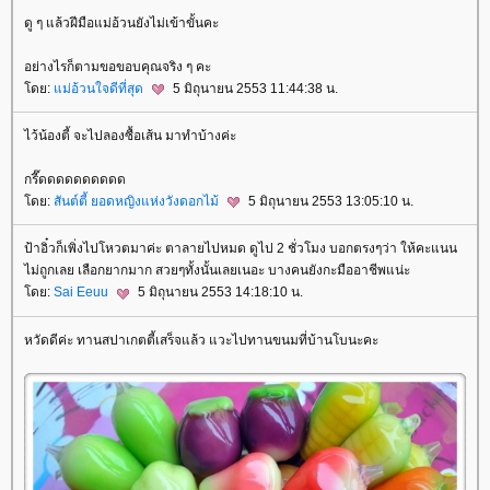
ดู ๆ แล้วฝีมือแม่อ้วนยังไม่เข้าขั้นคะ
อย่างไรก็ตามขอขอบคุณจริง ๆ คะ
ดย:
ม่อ้วนใจดีที่สุด
5 มิถุนายน 2553 11:44:38 น.
ไว้น้องตี้ จะไปลองซื้อเส้น มาทำบ้างค่ะ
กรี๊ดดดดดดดดดด
ดย:
สันต์ตี้ ยอดหญิงแห่งวังดอกไม้
5 มิถุนายน 2553 13:05:10 น.
ป้าอิ๋วก็เพิ่งไปโหวตมาค่ะ ตาลายไปหมด ดูไป 2 ชั่วโมง บอกตรงๆว่า ให้คะแนน
ไม่ถูกเลย เลือกยากมาก สวยๆทั้งนั้นเลยเนอะ บางคนยังกะมืออาชีพแน่ะ
ดย:
Sai Eeuu
5 มิถุนายน 2553 14:18:10 น.
หวัดดีค่ะ ทานสปาเกตตี้เสร็จแล้ว แวะไปทานขนมที่บ้านโบนะคะ