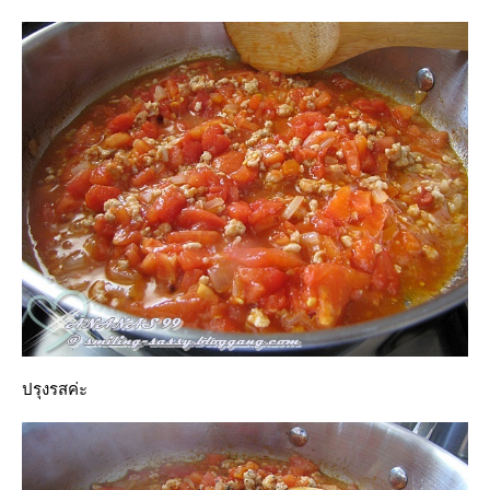
ปรุงรสค่ะ