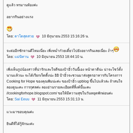
ดูแล้ว ทรมานท้องค่ะ
อยากกินอย่างแรง
ดย:
ตาโตสุดสว
10 มิถุนายน 2553 15:16:26 น.
จะต่ออีกซักจานดีไหมเนี่ยะ เพิ่งหม่ำก๋วยเตี๋ยวไปยังอยากกินเลยเนี่ยะ ง่ำๆ
ดย:
ม่นิทาน
10 มิถุนายน 2553 18:44:10 น.
เพิ่งเห็นรูปน้องสาวที่น่ารักและใจดีของป้าอิ๋ววันนี้เอง หน้าตาดีน่ะ น่าจะโชว์ตั้ง
นานแล้วนะ จะได้เรียกเร็ตติ้งน่ะ อิอิ ป้าอิ๋วจะชวนมาส่งสูตรอาหารกับโครงการ
Cooking for Hope ของคุณพิมน่ะค่ะ ของป้าอิ๋ว upblog ขึ้นไปแล้วล่ะ ถ้าสนใจ
ลองดูนะคะ การกุศลค่ะ ลองอ่านรายละเอียดที่ลิ้งค์นี้นะคะ
//cookingforhope.blogspot.com/ ขอให้มีความสุขในวันหยุดพักผ่อนค่ะ
ดย:
Sai Eeuu
11 มิถุนายน 2553 15:31:13 น.
วะมาขอบคุณค่ะ
ินดีที่ได้รู้จักนะค่ะ