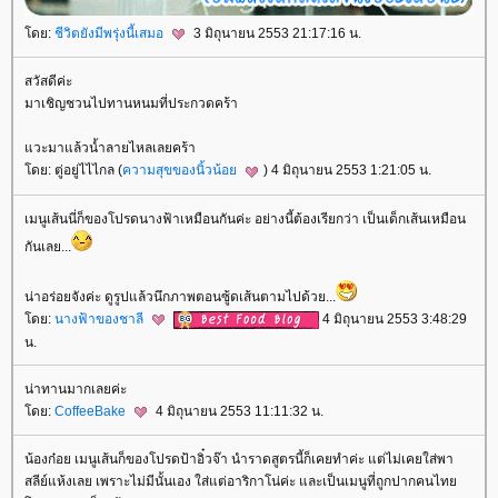
ดย:
ชีวิตยังมีพรุ่งนี้เสมอ
3 มิถุนายน 2553 21:17:16 น.
สวัสดีค่ะ
มาเชิญชวนไปทานหนมที่ประกวดคร้า
วะมาแล้วน้ำลายไหลเลยคร้า
ดย: ตู่อยู่ไไไกล (
ความสุขของนิ้วน้อ
) 4 มิถุนายน 2553 1:21:05 น.
เมนูเส้นนี่ก็ของโปรดนางฟ้าเหมือนกันค่ะ อย่างนี้ต้องเรียกว่า เป็นเด็กเส้นเหมือน
กันเลย...
น่าอร่อยจังค่ะ ดูรูปแล้วนึกภาพตอนซู้ดเส้นตามไปด้วย...
ดย:
นางฟ้าของชาลี
4 มิถุนายน 2553 3:48:29
น.
น่าทานมากเลยค่ะ
ดย:
CoffeeBake
4 มิถุนายน 2553 11:11:32 น.
น้องก๋อย เมนูเส้นก็ของโปรดป้าอิ๋วจ๊า นำราดสูตรนี้ก็เคยทำค่ะ แต่ไม่เคยใส่พา
สลีย์แห้งเลย เพราะไม่มีนั้นเอง ใส่แต่อาริกาโน่ค่ะ และเป็นเมนูที่ถูกปากคนไท