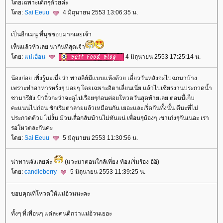
ดยเฉพาะเด็กๆด้วยค่ะ
ดย:
Sai Eeuu
4 มิถุนายน 2553 13:06:35 น.
เป็นอีกเมนู ที่นุชชอบมากเลยเจ้า
เห็นแล้วหิวเลย น่ากินที่สุดเจ้า
ดย:
ม่เฮือน
4 มิถุนายน 2553 17:25:14 น.
น้องก๋อย เพิ่งรู้นะเนี่ยว่า พาสลีย์มีแบบแห้งด้วย เดี๋ยววันหลังจะไปฉกมาบ้าง
เพราะทำอาหารหรั่งๆ บ่อยๆ โดยเฉพาะอิตาเลี่ยนเนี่ย แล้วไปเชียรงานประกวดน้ำ
ชามารึยัง ป้าอิ๋วกะว่าจะดูไปเรื่อยๆก่อนค่อยโหวตวันสุดท้ายเลย ตอนนี้เก็บ
คะแนนไปก่อน ชักเริ่มตาลายแล้วเหมือนกัน เยอะและเริ่ดกันทั้งนั้น ดีนะที่ไม่
ประกวดด้วย ไม่งั้น ม้วนเสื่อกลับบ้านไม่ทันแน่ เพื่อนๆน้องๆ เขาเก่งๆกันเนอะ เรา
รอโหวตละกันค่ะ
ดย:
Sai Eeuu
5 มิถุนายน 2553 11:30:56 น.
น่าทานจังเลยค่ะ
(แวะมาตอนใกล้เที่ยง ท้องเริ่มร้อง อิอิ)
ดย:
candleberry
5 มิถุนายน 2553 11:39:25 น.
ขอบคุณที่โหวตให้แม่อ้วนนะคะ
ทั้งๆ ที่เพื่อนๆ แต่ละคนดีกว่าแม่อ้วนเยอะ