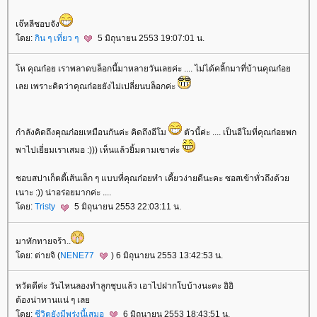
เจ๊หลีชอบจัง
ดย:
กิน ๆ เที่ยว ๆ
5 มิถุนายน 2553 19:07:01 น.
ห คุณก๋อย เราพลาดบล็อกนี้มาหลายวันเลยค่ะ .... ไม่ได้คลิ้กมาที่บ้านคุณก๋อ
เลย เพราะคิดว่าคุณก๋อยยังไม่เปลี่ยนบล็อกค่ะ
กำลังคิดถึงคุณก๋อยเหมือนกันค่ะ คิดถึงอีโม
ตัวนี้ค่ะ .... เป็นอีโมที่คุณก๋อยพก
พาไปเยี่ยมเราเสมอ :))) เห็นแล้วยิ้มตามเขาค่ะ
ชอบสปาเก็ตตี้เส้นเล็ก ๆ แบบที่คุณก๋อยทำ เคี้ยวง่ายดีนะคะ ซอสเข้าทั่วถึงด้ว
เนาะ :)) น่าอร่อยมากค่ะ ....
ดย:
Tristy
5 มิถุนายน 2553 22:03:11 น.
มาทักทายจร้า..
ดย: ต่ายจิ (
NENE77
) 6 มิถุนายน 2553 13:42:53 น.
หวัดดีค่ะ วันไหนลองทำลูกชุบแล้ว เอาไปฝากโบบ้างนะคะ อิอิ
ต้องน่าทานแน่ ๆ เล
ดย:
ชีวิตยังมีพรุ่งนี้เสมอ
6 มิถุนายน 2553 18:43:51 น.