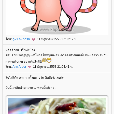
ดย:
ภูผา กะ วาริน
11 มิถุนายน 2553 17:53:12 น.
หวัดดีก๋อย...เป็นงัยบ้าง
ขอบคุณมากๆๆๆๆๆนะที่โหวดให้หนุ่ยนะจ่า เดวต้องทำขนมเลี้ยงซะแล้ววว ชิมกัน
ผ่านจอไปเลย อยากกินไรดีนิ
ดย:
Ann Arbor
11 มิถุนายน 2553 21:04:41 น.
บไม่ได้แวะมาหาตั้งหลายวัน คิดถึงจังเลยค่ะ
วันนี้เอาส้มตำมาฝาก น่าทานมั๊ยล่ะคะ ..