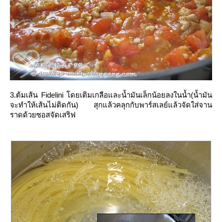
3.ต้มเส้น Fidelini โดยเติมเกลือและน้ำมันเล็กน้อยลงในน้ำ(น้ำมัน
จะทำให้เส้นไม่ติดกัน) สุกแล้วคลุกกับพาร์สเลย์แล้วจัดใส่จาน
ราดด้วยซอสจัดเสริฟ