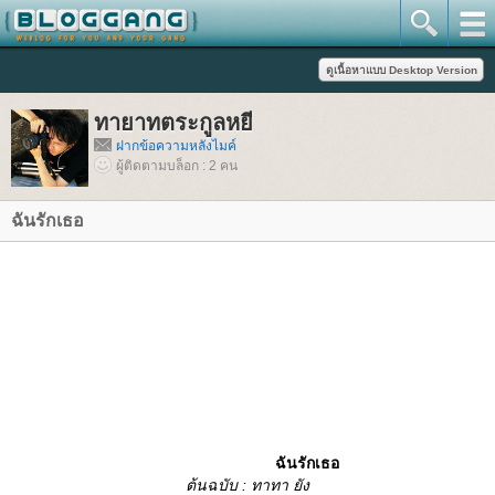
ทายาทตระกูลหยี
ฝากข้อความหลังไมค์
ผู้ติดตามบล็อก : 2 คน
ฉันรักเธอ
ฉันรักเธอ
ต้นฉบับ : ทาทา ยัง