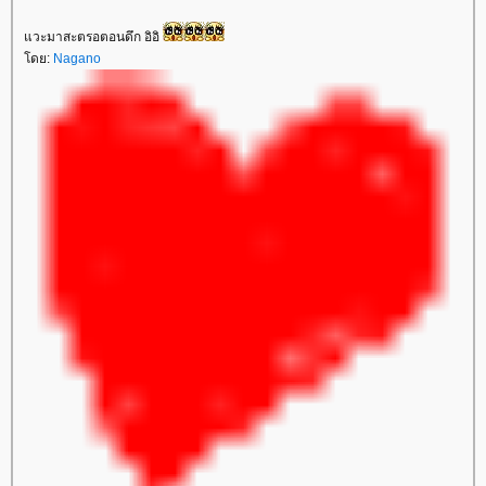
วะมาสะตรอตอนดึก อิอิ
ดย:
Nagano