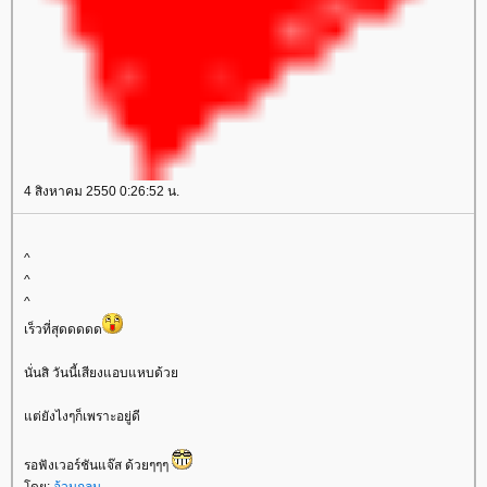
4 สิงหาคม 2550 0:26:52 น.
^
^
^
เร็วที่สุดดดดด
นั่นสิ วันนี้เสียงแอบแหบด้ว
ต่ยังไงๆก็เพราะอยู่ดี
รอฟังเวอร์ชันแจ๊ส ด้วยๆๆๆ