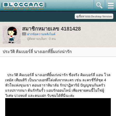
สมาชิกหมายเลข 4181428
ฝากข้อความหลังไมค์
ผู้ติดตามบล็อก : 0 คน
ประวัติ คิมเบอร์ลี่ นางเอกที่ยิ้มเก่งน่ารัก
ประวัติ คิมเบอร์ลี่ นางเอกที่ยิ้มเก่งน่ารัก ชื่อจริง คิมเบอร์ลี่ แอน โวล
เทมัส เทียมสิริ เป็นนางเอกที่โด่งดังจากละคร เช่น ละครชี่รี่ส์ชุด 4
หัวใจแห่งขุนเขา ตอนธาราหิมาลัย รักปาฏิหาริย์ ปัญญชนก้นครัว
รงปรารถนา ต้นรักริมรั้ว แอบรักออนไลน์ เพียงชายคนนี้ไม่ใช่ผู้
วิเศษ บ่วงหงส์ และคนแฝก รับชมได้ที่นี่นะค่ะ