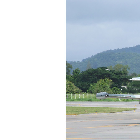
ไทย" .......... ณ
ไปรษณีย์กลางบางรัก
เหตุเกิดที่ร้าน
เกาเหลาข้างถนน
Get up close and
personal with
"RSAF Black Knight
Aerobatic Team" in
Don Mueang AFB
[Part II]
Get up close and
personal with
"RSAF Black Knight
Aerobatic Team" in
Don Mueang AFB
[Part I]
Beijing 2008:
Bangkok Olympic
Torch Relay Part II
Beijing 2008:
Bangkok Olympic
Torch Relay Part I
คบเพลิงโอลิมปิก: