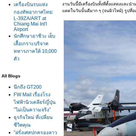
งานวันนี้มีเครื่องบินทั้งที่ตั้งแสดงแ
เครื่องบินรบแห่ง
ดดในวันนั้นดีมาก ๆ (จนผิวไหม้) รูปที่อ
กองทัพอากาศไทย:
L-39ZA/ART at
Chiang Mai Int'l
Airport
นักศึกษาอาชีวะ เย็บ
เสื้อเกราะบริจาค
ทหารภาคใต้ 10,000
ตัว
All Blogs
นึกถึง GT200
FW Mail เรื่องโรง
ไฟฟ้านิวเคลียร์ญี่ปุ่น
"ไม่เป็นความจริง"
ธุรกิจใหม่ ที่เปลี่ยน
ชีวิตคุณ
"ฝรั่งเศสปกครองลาว