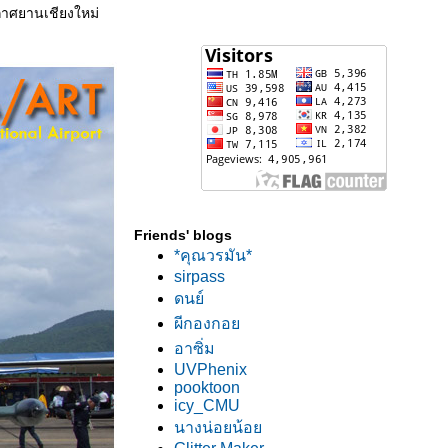
ากาศยานเชียงใหม่
Friends' blogs
*คุณวรมัน*
sirpass
ดนย์
ผีกองกอ
อาซิ่ม
UVPhenix
pooktoon
icy_CMU
นางน่อยน้อ