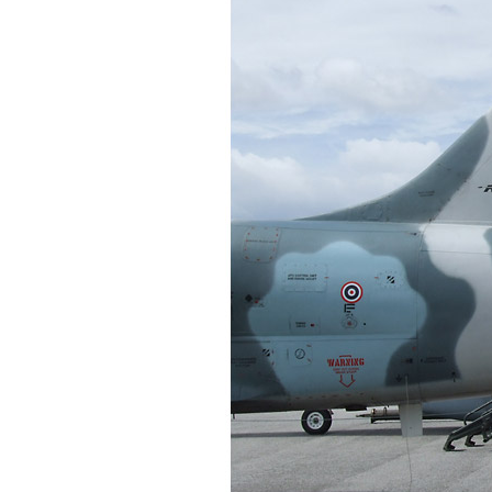
อัฟกานิสถาน
ฆษณาขายอาวุธ
ครับ
อุ่นเครื่อง ....
Skyman In
Bangalore
ั่วน้ำลา
สาระมาน้อย .... Tag
มาเยอะ
ปรแกรมงานวันเด็ก
ห่งชาติของเหล่าทัพ
ต่าง ๆ
สวัสดีปีใหม่ ๒๕๕๒
เก็บตก .... กีฬา
"เตรียมอุดม-
เตรียมทหาร"
พระเมรุ
บุญ
คำถามจากน้องผิง