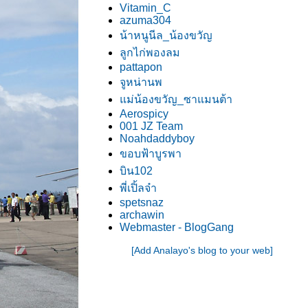
Vitamin_C
azuma304
น้าหนูนีล_น้องขวัญ
ลูกไก่พองลม
pattapon
จูหน่านพ
ม่น้องขวัญ_ซาแมนต้า
Aerospicy
001 JZ Team
Noahdaddyboy
ขอบฟ้าบูรพา
บิน102
พี่เปิ้ลจ๋า
spetsnaz
archawin
Webmaster - BlogGang
[Add Analayo's blog to your web]