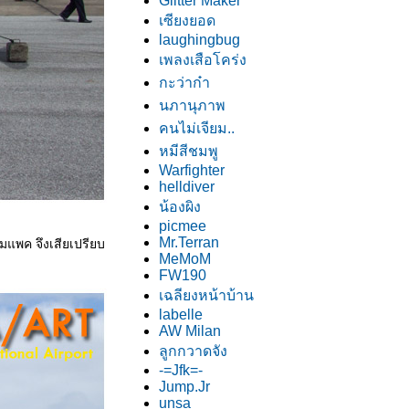
Glitter Maker
เซียงยอด
laughingbug
เพลงเสือโคร่ง
กะว่าก๋า
นภานุภาพ
คนไม่เจียม..
หมีสีชมพู
Warfighter
helldiver
น้องผิง
picmee
Mr.Terran
มแพค จึงเสียเปรียบ
MeMoM
FW190
เฉลียงหน้าบ้าน
labelle
AW Milan
ลูกกวาดจัง
-=Jfk=-
Jump.Jr
unsa