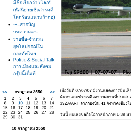
มีชื่อเรียกว่า \'โลก\'
(หัสนิยายเชิงสารคดี
ลกร้อนแนวหว้ากอ)
-+=สารบัญ
บทความ=+-
รายชื่อ-จำนวน
ุทโธปกรณ์ใน
กองทัพไท
Politic & Social Talk:
การเมืองและสังคม
กรุ๊ปนี้เต็มที่
เมื่อวันที่ 07/07/07 มีงานแสดงการบินเล็
<<
กรกฏาคม 2550
>>
ค้นหาและช่วยเหลืออากาศยานที่ประสบอุบ
1
2
3
4
5
6
7
8
9
10
11
12
13
14
39ZA/ART จากกองบิน 41 จังหวัดเชียงใหม่
15
16
17
18
19
20
21
22
23
24
25
26
27
28
วันนี้ ผมเลยขอถือโอกาสนำภาพ L-39 มาให้
29
30
31
10 กรกฏาคม 2550