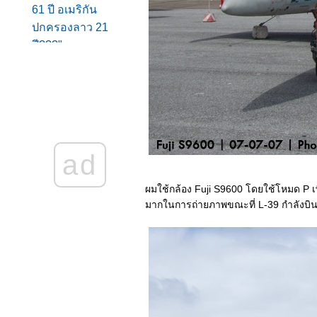
61 ปี อเมริกัน
ปกครองลาว 21
ปี???"
USAF
Thunderbirds: คำ
นะนำในการชม
การเดินทาง และข้อ
ควรระวัง
ลกเปลี่ยน
ad
ประสบการณ์ถ่า
เครื่องบินต้อนรับ
ผมใช้กล้อง Fuji S9600 โดยใช้โหมด P เ
USAF Thunderbirds
มากในการถ่ายภาพขณะที่ L-39 กำลังบินค
ครับ
ATP Tennis
Thailand Open
2009 รอบชิงชนะเลิศ
Testimonial Match -
ตะวัน ศรีปาน
ภาพสวย ๆ ใน