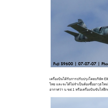
จมตีของโจรใต้
YAMAHA and
TVXQ World : The
Raising Challenge
Tag จาก น้านางน่อ
น้อย ..... "ผ ม . . . "อ
า ก รู้ . . ว่ า น้ า เ ป็ น
ค ร .. ?"
ครว่าง วันเสาร์นี้ที่
หัวหิน ขอเชิญชม
SAREX 2008
Gripen Demo ขึ้นบิน
เป็นครั้งแรก: Blog
รูปภาพ
เครื่องบินได้รับการปรับปรุงโดยบริษัท E
บ่นไปเรื่อย ๆ .....
ไทย และจะได้ไม่จำเป็นต้องซื้ออาวุธให
พัฒนพงษ์กับธนิยะ
อากาศว่า บ.ขฝ.1 หรือเครื่องบินขับไล่ฝึก
ช่วยไม่ได้ ........ เกิด
มาหล่อ
"ลาก่อน โทรเลข