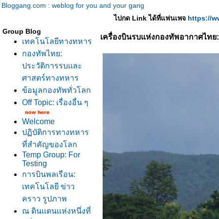
Bloggang.com : weblog for you and your gang
ไปกด Link ได้ที่แฟนเพจ
https://
Group Blog
เครื่องบินรบแห่งกองทัพอากาศไทย:
เทคโนโลยีทางทหาร
กองทัพไทย:
ประวัติการรบและ
ศาสตร์ทางทหาร
ข้อมูลกองทัพทั่วโลก
Off Topic: เรื่องอื่น ๆ
Welcome
ปฏิบัติการทางทหาร
ที่สำคัญของโลก
Temp Group: For
Testing
การบินพลเรือน:
เทคโนโลยี ข่าว
คราว รูปภาพ
ณ ดินเเดนเเห่งหนึ่งที่