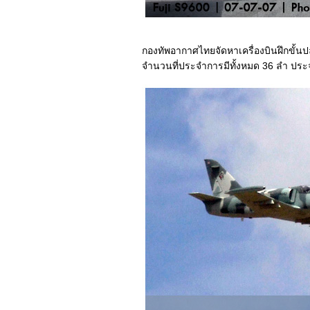
มาทำหน้าตัวเองให้
เป็นการ์ตูนกันเถอะ ^
^
กองทัพอากาศไทยจัดหาเครื่องบินฝึกขั้น
เจ็บ
จำนวนที่ประจำการมีทั้งหมด 36 ลำ ประจำ
ขน+วัด+Stagflation
จันราปราคุป -
จันทรุปราคา
รู้สึกเหมือนตัวเองเป็น
ราฟาเอล นาดาล
ครงการหนังสือ
เรื่อง "หมวดตี้"
สามหนุ่มสุดหล่อแห่ง
Bloggang ณ
สุวรรณภูมิ (Ver. หล่อ
ได้อีก)
ไว้อาลัย ร้อยตำรวจ
ตรี กิตติคุณ บุญลือ ผู้
เสียชีวิตจากการ