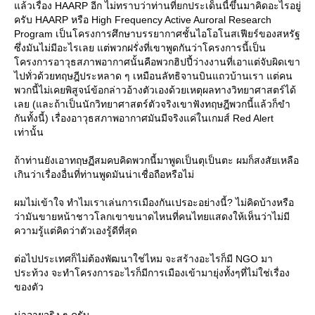
ล้วเรื่อง HAARP อีก ไม่ทราบว่าท่านที่ยกประเด็นนี้ขึ้นมาคิดอะไรอยู่
ครับ HAARP หรือ High Frequency Active Auroral Research
Program เป็นโครงการศึกษาบรรยากาศชั้นไอโอโนสเฟียร์ของสหรัฐ
ซึ่งมันไม่มีอะไรเลย แต่พวกฝรั่งที่เขาพูดกันว่าโครงการนี้เป็น
ครงการอาวุธสภาพอากาศนั้นคือพวกฮิปปี้ว่างงานที่เอาแต่จับผิดเขา
ไปทั่วด้วยทฤษฎีประหลาด ๆ เหมือนลัทธิจานบินแถวบ้านเรา แต่คน
พวกนี้ไม่เคยพิสูจน์ข้อกล่าวอ้างตัวเองด้วยเหตุผลทางวิทยาศาสตร์ได้
เลย (และถ้าเป็นนักวิทยาศาสตร์ตัวจริงเขาฟังทฤษฎีพวกนี้แล้วก็ขำ
กันทั้งนี้) เรื่องอาวุธสภาพอากาศมันมีจริงแค่ในเกมส์ Red Alert
เท่านั้น
ถ้าท่านยังเอาทฤษฏีสมคบคิดพวกนี้มาพูดเป็นตุเป็นตะ ผมก็สงสัยเหลือ
เกินว่าเรื่องอื่นที่ท่านพูดมันน่าเชื่อถือหรือไม่
ผมไม่เข้าใจ ทำไมเราเล่นการเมืองกันเปรอะอย่างนี้? ไม่คิดบ้างหรือ
ว่ามันขายหน้าชาวโลกเขาขนาดไหนที่คนไทยแสดงให้เห็นว่าไม่มี
ความรู้แต่คิดว่าตัวเองรู้ดีที่สุด
ต่อไปประเทศก็ไม่ต้องพัฒนาใช่ไหม จะสร้างอะไรก็มี NGO มา
ประท้วง จะทำโครงการอะไรก็มีการเมืองเข้ามายุ่งทั้งๆที่ไม่ใช่เรื่อง
ของตัว
น่าอายจริง ๆ ครับ