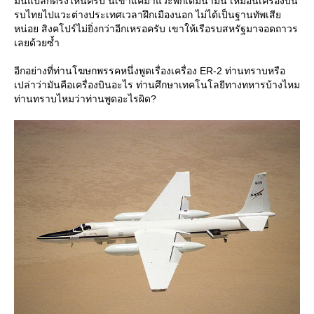
มันแปลกตรงไหนครับ นี่เขาแค่มาแวะพักเติมน้ำมัน เหมือนเครื่องบิน
รบไทยไปแวะต่างประเทศเวลาฝึกเมืองนอก ไม่ได้เป็นฐานทัพเสี
หน่อย สิงคโปร์ไม่ยิ่งกว่าอีกเหรอครับ เขาให้เรือรบสหรัฐมาจอดถาวร
เลยด้วยซ้ำ
อีกอย่างที่ท่านโฆษกพรรคหนึ่งพูดเรื่องเครื่อง ER-2 ท่านทราบหรือ
เปล่าว่ามันคือเครื่องบินอะไร ท่านศึกษาเทคโนโลยีทางทหารบ้างไหม
ท่านทราบไหมว่าท่านพูดอะไรผิด?