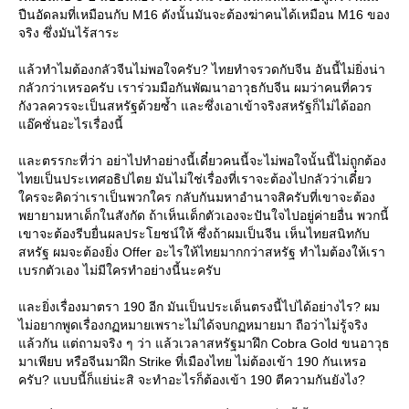
ปืนอัดลมที่เหมือนกับ M16 ดังนั้นมันจะต้องฆ่าคนได้เหมือน M16 ของ
จริง ซึ่งมันไร้สาระ
ล้วทำไมต้องกลัวจีนไม่พอใจครับ? ไทยทำจรวดกับจีน อันนี้ไม่ยิ่งน่า
กลัวกว่าเหรอครับ เราร่วมมือกันพัฒนาอาวุธกับจีน ผมว่าคนที่ควร
กังวลควรจะเป็นสหรัฐด้วยซ้ำ และซึ่งเอาเข้าจริงสหรัฐก็ไม่ได้ออก
อ๊คชั่นอะไรเรื่องนี้
ละตรรกะที่ว่า อย่าไปทำอย่างนี้เดี๋ยวคนนี้จะไม่พอใจนั้นนี้ไม่ถูกต้อง
ไทยเป็นประเทศอธิปไตย มันไม่ใช่เรื่องที่เราจะต้องไปกลัวว่าเดี๋ยว
ครจะคิดว่าเราเป็นพวกใคร กลับกันมหาอำนาจสิครับที่เขาจะต้อง
พยายามหาเด็กในสังกัด ถ้าเห็นเด็กตัวเองจะปันใจไปอยู่ค่ายอื่น พวกนี้
เขาจะต้องรีบยื่นผลประโยชน์ให้ ซึ่งถ้าผมเป็นจีน เห็นไทยสนิทกับ
สหรัฐ ผมจะต้องยิ่ง Offer อะไรให้ไทยมากกว่าสหรัฐ ทำไมต้องให้เรา
เบรกตัวเอง ไม่มีใครทำอย่างนี้นะครับ
ละยิ่งเรื่องมาตรา 190 อีก มันเป็นประเด็นตรงนี้ไปได้อย่างไร? ผม
ไม่อยากพูดเรื่องกฏหมายเพราะไม่ได้จบกฏหมายมา ถือว่าไม่รู้จริง
ล้วกัน แต่ถามจริง ๆ ว่า แล้วเวลาสหรัฐมาฝึก Cobra Gold ขนอาวุธ
มาเพียบ หรือจีนมาฝึก Strike ที่เมืองไทย ไม่ต้องเข้า 190 กันเหรอ
ครับ? แบบนี้ก็แย่น่ะสิ จะทำอะไรก็ต้องเข้า 190 ตีความกันยังไง?