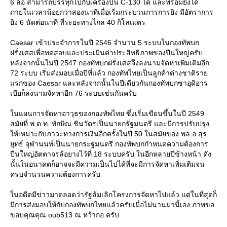
6 ล้อ สามารถบรรทุกไปกับเครื่องบิน C-130 ได้ และพร้อมยิงได้
ภายในเวลาน้อยกว่าสองนาทีเมื่อเริ่มกระบวนการการยิง มีอัตราการ
ิง 6 นัดต่อนาที ที่ระยะทางไกล 40 กิโลเมตร
Caesar เข้าประจำการในปี 2546 จำนวน 5 ระบบในกองทัพบก
ฝรั่งเศสเพื่อทดสอบและประเมินค่าประสิทธิภาพของปืนใหญ่ครับ
หลังจากนั้นในปี 2547 กองทัพบกฝรั่งเศสจึงลงนามจัดหาเพิ่มเติมอีก
72 ระบบ เริ่มส่งมอบเมื่อปีที่แล้ว กองทัพไทยเป็นลูกค้าต่างชาติรา
รกของ Caesar และหลังจากนั้นในปีเดียวกันกองทัพบกซาอุดิอาร
เบียก็ลงนามจัดหาอีก 76 ระบบเช่นกันครับ
นแผนการจัดหาอาวุธของกองทัพไทย ซึ่งเริ่มเขียนขึ้นในปี 2549
สมัยที่ พ.ต.ท. ทักษิณ ชินวัตรเป็นนายกรัฐมนตรี และมีการปรับปรุง
ห้เหมาะกับภาวะทางการเงินอีกครั้งในปี 50 ในสมัยของ พล.อ.สุร
ุทธ์ จุฬานนท์เป็นนายกระฐมนตรี กองทัพบกกำหนดความต้องการ
ปืนใหญ่อัตตาจรล้อยางไว้ที่ 18 ระบบครับ ในอีกหลายปีข้างหน้า ดัง
นั้นในอนาคตก็อาจจะมีความเป็นไปได้ที่จะมีการจัดหาเพิ่มเติมจน
ครบจำนวนความต้องการครับ
นอดีตมีข่าวมาตลอดว่ารัฐล้มเลิกโครงการจัดหาไปแล้ว แต่ในที่สุดก็
มีการส่งมอบให้กับกองทัพบกไทยแล้วครับเมื่อไม่นานมานี้เอง ภาพขอ
ขอบคุณคุณ oub513 ณ หว้ากอ ครับ