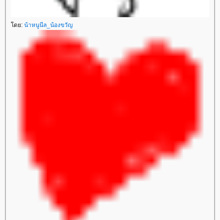
ดย:
น้าหนูนีล_น้องขวัญ