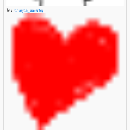
ดย:
น้าหนูนีล_น้องขวัญ