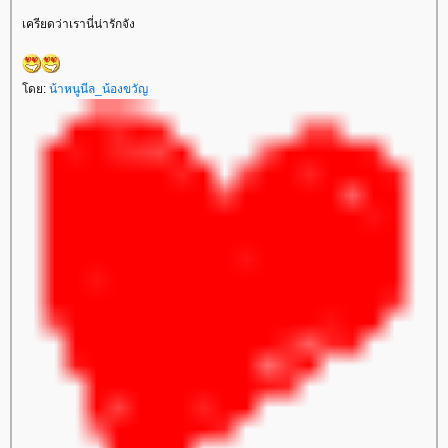
เครียดว่าเรานี่น่ารักจัง
ดย:
น้าหนูนีล_น้องขวัญ