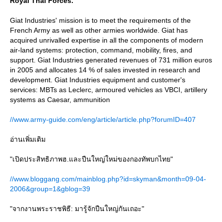
Royal Thai Forces.
Giat Industries' mission is to meet the requirements of the
French Army as well as other armies worldwide. Giat has
acquired unrivalled expertise in all the components of modern
air-land systems: protection, command, mobility, fires, and
support. Giat Industries generated revenues of 731 million euros
in 2005 and allocates 14 % of sales invested in research and
development. Giat Industries equipment and customer's
services: MBTs as Leclerc, armoured vehicles as VBCI, artillery
systems as Caesar, ammunition
//www.army-guide.com/eng/article/article.php?forumID=407
อ่านเพิ่มเติม
"เปิดประสิทธิภาพฮ.และปืนใหญ่ใหม่ของกองทัพบกไทย"
//www.bloggang.com/mainblog.php?id=skyman&month=09-04-
2006&group=1&gblog=39
"จากงานพระราชพิธี: มารู้จักปืนใหญ่กันเถอะ"