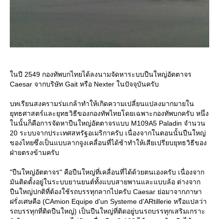
นปี 2549 กองทัพบกไทยได้ลงนามจัดหาระบบปืนใหญ่อัตตาจร
Caesar จากบริษัท Gait หรือ Nexter ในปัจจุบันครับ
บทเรียนสงครามร่มเกล้าทำให้เกิดความเปลี่ยนแปลงมากมายใน
ุทธศาสตร์และยุทธวิธีของกองทัพไทยโดยเฉพาะกองทัพบกครับ หนึ่ง
นนั้นก็คือการจัดหาปืนใหญ่อัตตาจรแบบ M109A5 Paladin จำนวน
20 ระบบจากประเทศสหรัฐอเมริกาครับ เนื่องจากในตอนนั้นปืนใหญ่
ของไทยซึ่งเป็นแบบลากจูงเคลื่อนที่ได้ช้าทำให้เสียเปรียบยุทธวิธีของ
ฝ่ายตรงข้ามครับ
"ปืนใหญ่อัตตาจร" คือปืนใหญ่ที่เคลื่อนที่ได้ด้วยตนเองครับ เนื่องจาก
มันติดตั้งอยู่ในระบบยานยนต์ทั้งแบบสายพานและแบบล้อ ต่างจาก
ปืนใหญ่ปกติที่ต้องใช้รถบรรทุกลากไปครับ Caesar ย่อมาจากภาษา
ฝรั่งเศษคือ (CAmion Equipe d'un Systeme d'ARtillerie หรือแปลว่า
รถบรรทุกที่ติดปืนใหญ่) เป็นปืนใหญ่ที่ติดอยู่บนรถบรรทุกเสริมเกราะ