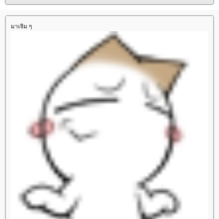
มาเจิม ๆ