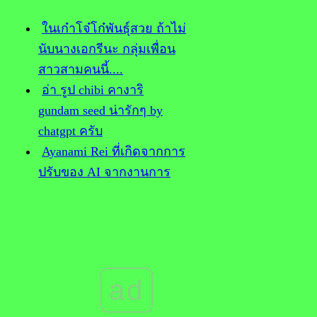
นเก๋าโจ๋โก๋พันธุ์สวย ถ้าไม่
นับนางเอกรีนะ กลุ่มเพื่อน
สาวสามคนนี้....
อ่า รูป chibi คางาริ
gundam seed น่ารักๆ by
chatgpt ครับ
Ayanami Rei ที่เกิดจากการ
ปรับของ AI จากงานการ
วาดของกี้ในกระดาษนี่น่า
รักดีเนาะ
ทำไมพ่อของกูมันเข้าข้าง
นตัวปานวาดวะ?
ก็เป็นเพื่อนกู มึงก็เอาพ่อมึง
ad
มาตายแทนแม่กูซะสิ
นะนำฟัง Bob James/Earl