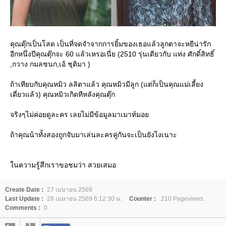
คุณตุ๊กเป็นโสด เป็นที่จดจำจากการยิ้มของเธอแล้วลูกตาจะหยีน่ารัก
อีกหนึ่งปีคุณตุ๊กจะ 60 แล้วเหรอเนี่ย (2510 รุ่นเดียวกับ แท่ง ศักดิ์สิทธิ์
,กวาง กมลชนก,เอ้ ชุติมา )
ถ้าเทียบกับคุณหมิว ลลิตาแล้ว คุณหมิวมีลูก (แต่ก็เป็นคุณแม่เลี้ยง
เดี่ยวแล้ว) คุณหมิวเกิดทีหลังคุณตุ๊ก
จริงๆไม่ค่อยดูละคร เลยไม่มีข้อมูลมาเมาท์มอ
ถ้าคุณน้าทั้งสองถูกจับมาเล่นละครคู่กันจะเป็นยังไงเนาะ
นความรู้สึกเราขอชมว่า สวยเสมอ
Create Date :
27 เมษายน 2569
Last Update :
28 เมษายน 2569 6:12:30 น.
Counter :
210 Pageviews.
Comments :
0