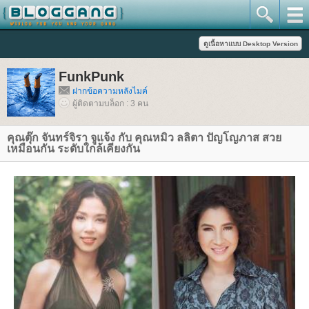
FunkPunk
ฝากข้อความหลังไมค์
ผู้ติดตามบล็อก : 3 คน
คุณตุ๊ก จันทร์จิรา จูแจ้ง กับ คุณหมิว ลลิตา ปัญโญภาส สว
เหมือนกัน ระดับใกล้เคียงกัน